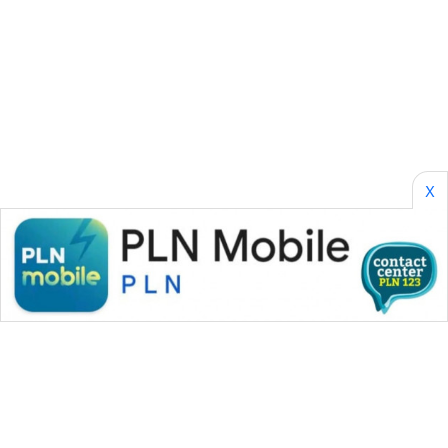
ENERGI
NEWS
CILEUNGSI
NEWS
BERKAT
NEWS
X
BERAMPU
NEWS
ANUGERAH
NEWS
AKHLAK
ID