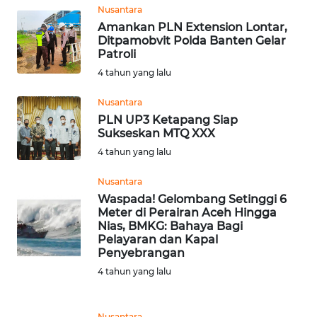
Nusantara
Amankan PLN Extension Lontar,
WN
Ditpamobvit Polda Banten Gelar
BEKASI
Patroli
4 tahun yang lalu
WN
BOGOR
Nusantara
PLN UP3 Ketapang Siap
WN
Sukseskan MTQ XXX
DEPOK
4 tahun yang lalu
Nusantara
WN
Waspada! Gelombang Setinggi 6
TAPANULI
Meter di Perairan Aceh Hingga
UTARA
Nias, BMKG: Bahaya Bagi
Pelayaran dan Kapal
WN
Penyebrangan
SAMOSIR
4 tahun yang lalu
WN
Nusantara