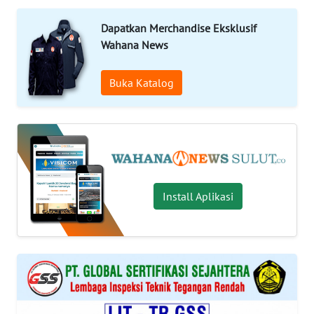
OPINI
Dapatkan Merchandise Eksklusif
Wahana News
Informasi
Buka Katalog
INDEKS
BERITA
KONTAK
KAMI
INFO
Install Aplikasi
IKLAN
TENTANG
KAMI
PEDOMAN
MEDIA