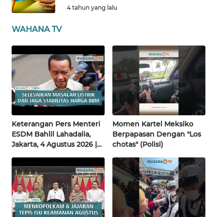
4 tahun yang lalu
WN
SULBAR
WAHANA TV
WN
BABEL
WN
SUMBAR
WN
Keterangan Pers Menteri
Momen Kartel Meksiko
SUMSEL
ESDM Bahlil Lahadalia,
Berpapasan Dengan "Los
Jakarta, 4 Agustus 2026 |
chotas" (Polisi)
Wahana Terkini
WN
BENGKULU
WN
LAMPUNG