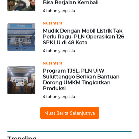
Bisa Berjalan Kembali
WN
4 tahun yang lalu
BORNEO
Nusantara
Mudik Dengan Mobil Listrik Tak
Wahana
Perlu Ragu, PLN Operasikan 126
Media
SPKLU di 48 Kota
Group
4 tahun yang lalu
WAHANA
Nusantara
NEWS
Program TJSL, PLN UIW
Suluttenggo Berikan Bantuan
WAHANA
Dorong UMKM Tingkatkan
TANI
Produksi
4 tahun yang lalu
WAHANA
ADVOKAT
Muat Berita Selanjutnya
WAHANA
INFRASTRUKTUR
Trending