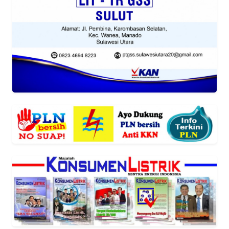
SIBER
REDAKSI
KARIR
DISCLAIMER
Wahana
News
Regional
WN
SUMUT
WN
JAKARTA