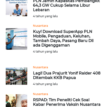
PLN Jamin Kapasitas Pembangkit
64,3 GW Cukup Selama Libur
WN
Lebaran
SURABAYA
4 tahun yang lalu
WN
Nusantara
NATUNA
Kuy! Download SuperApp PLN
Mobile, Pengaduan, Keluhan,
Tambah Daya, Pasang Baru Dll
WN
ada Digenggaman
BINTAN
4 tahun yang lalu
WN
MANDALIKA
Nusantara
Lagi! Dua Prajurit Yonif Raider 408
Ditembak KKB Papua
WN
LIKUPANG
4 tahun yang lalu
Nusantara
WN
RSPAD: Tim Peneliti Cek Soal
LABUANBAJO
Kabar Penerima Vaksin Nusantara