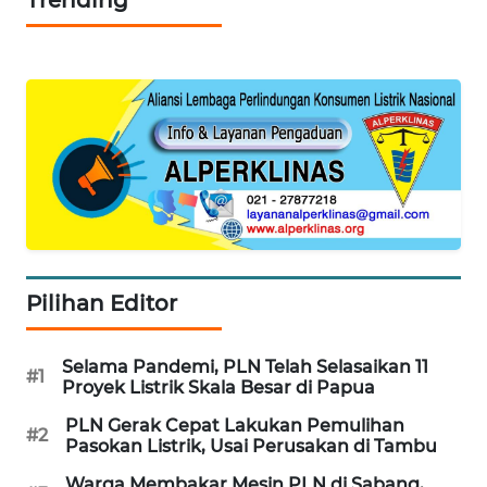
WAHANA
KONSUMEN
WAHANA
LISTRIK
WAHANA
TRAVEL
WAHANA
TV
Pilihan Editor
WAHANANEWS
Selama Pandemi, PLN Telah Selasaikan 11
#1
ID
Proyek Listrik Skala Besar di Papua
PLN Gerak Cepat Lakukan Pemulihan
#2
WAHANANEWS
Pasokan Listrik, Usai Perusakan di Tambu
CO ID
Warga Membakar Mesin PLN di Sabang,