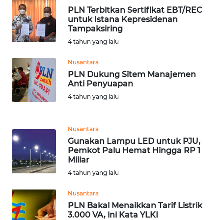
PLN Terbitkan Sertifikat EBT/REC
WN
untuk Istana Kepresidenan
RIAU
Tampaksiring
4 tahun yang lalu
WN
Nusantara
SERAMBI
PLN Dukung Sitem Manajemen
Anti Penyuapan
WN
4 tahun yang lalu
JAMBI
WN
Nusantara
SULTRA
Gunakan Lampu LED untuk PJU,
Pemkot Palu Hemat Hingga RP 1
Miliar
WN
4 tahun yang lalu
NTB
Nusantara
WN
PLN Bakal Menaikkan Tarif Listrik
SULTENG
3.000 VA, ini Kata YLKI