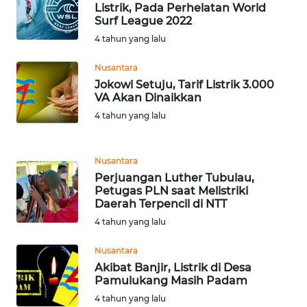
Listrik, Pada Perhelatan World
WN
Surf League 2022
SULUT
4 tahun yang lalu
WN
Nusantara
MALUKU
Jokowi Setuju, Tarif Listrik 3.000
VA Akan Dinaikkan
WN
4 tahun yang lalu
MALUT
Nusantara
WN
Perjuangan Luther Tubulau,
DAIRI
Petugas PLN saat Melistriki
Daerah Terpencil di NTT
WN
4 tahun yang lalu
DANAU
TOBA
Nusantara
Akibat Banjir, Listrik di Desa
Pamulukang Masih Padam
WN
NIAS
4 tahun yang lalu