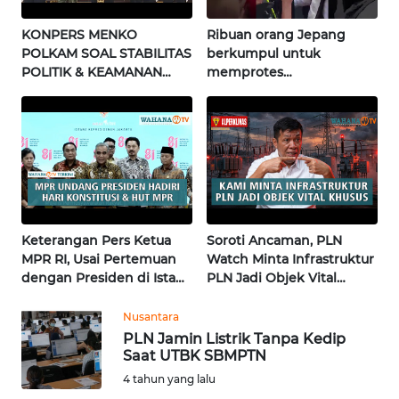
WN
KONPERS MENKO
Ribuan orang Jepang
JATENG
POLKAM SOAL STABILITAS
berkumpul untuk
POLITIK & KEAMANAN
memprotes
NASIONAL | Wahana
pembangunan masjid
WN
Terkini
pertama di Fujisawa
NUSANTARA
WN
JOGJA
WN
Keterangan Pers Ketua
Soroti Ancaman, PLN
JATIM
MPR RI, Usai Pertemuan
Watch Minta Infrastruktur
dengan Presiden di Istana
PLN Jadi Objek Vital
WN
| Wahana Terkini
Khusus | Alperklinas
BALI
Research
Nusantara
PLN Jamin Listrik Tanpa Kedip
WN
Saat UTBK SBMPTN
KALBAR
4 tahun yang lalu