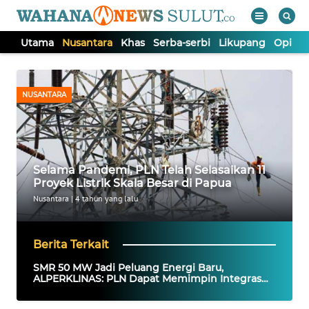
Utama
Nusantara
Khas
Serba-serbi
Likupang
Opini
WAHANA
Tutup
TV
NUSANTARA
UTAMA
NUSANTARA
Selama Pandemi, PLN Telah Selasaikan 11
Proyek Listrik Skala Besar di Papua
KHAS
Nusantara
|
4 tahun yang lalu
SERBA-
Berita Terkait
SERBI
SMR 50 MW Jadi Peluang Energi Baru,
ALPERKLINAS: PLN Dapat Memimpin Integrasi
Nuklir ke Sistem Kelistrikan
LIKUPANG