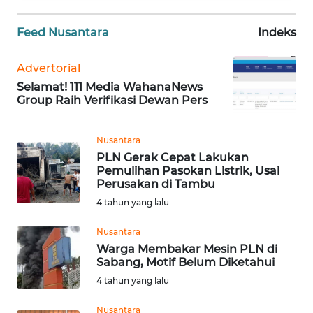
WN
JABAR
Feed Nusantara
Indeks
WN
Advertorial
BANTEN
Selamat! 111 Media WahanaNews
Group Raih Verifikasi Dewan Pers
WN
NTT
Nusantara
PLN Gerak Cepat Lakukan
WN
Pemulihan Pasokan Listrik, Usai
KEPRI
Perusakan di Tambu
4 tahun yang lalu
WN
Nusantara
PAPUA
Warga Membakar Mesin PLN di
Sabang, Motif Belum Diketahui
WN
4 tahun yang lalu
PAPUA
BARAT
Nusantara