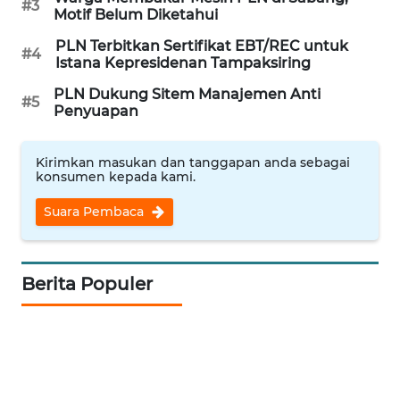
#3
Motif Belum Diketahui
WAHANANEWS
NET
PLN Terbitkan Sertifikat EBT/REC untuk
#4
Istana Kepresidenan Tampaksiring
WAHANA
PLN Dukung Sitem Manajemen Anti
#5
SPORT
Penyuapan
WAHANA
Kirimkan masukan dan tanggapan anda sebagai
UMKM
konsumen kepada kami.
Suara Pembaca
WAHANA
SELEB
Berita Populer
WAHANA
PERSONA
WAHANA
OTOMOTIF