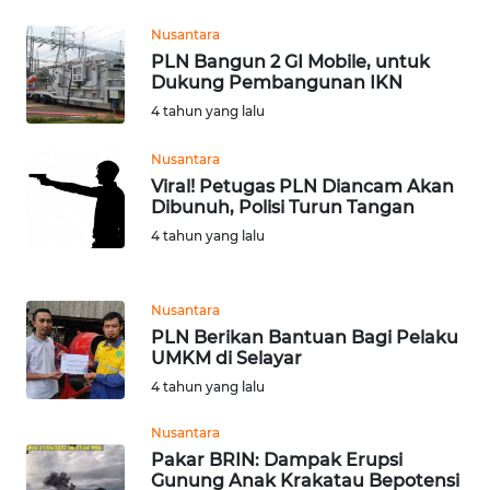
Nusantara
WN
PLN Bangun 2 GI Mobile, untuk
LANGKAT
Dukung Pembangunan IKN
4 tahun yang lalu
WN
TAPANULI
Nusantara
SELATAN
Viral! Petugas PLN Diancam Akan
Dibunuh, Polisi Turun Tangan
WN
4 tahun yang lalu
TANJUNG
LESUNG
Nusantara
WN
PLN Berikan Bantuan Bagi Pelaku
KARO
UMKM di Selayar
4 tahun yang lalu
WN
SIMALUNGUN
Nusantara
Pakar BRIN: Dampak Erupsi
Gunung Anak Krakatau Bepotensi