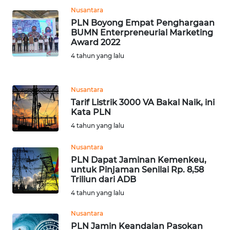
Nusantara
WN
PLN Boyong Empat Penghargaan
KALTENG
BUMN Enterpreneurial Marketing
Award 2022
WN
4 tahun yang lalu
KALTARA
WN
Nusantara
KALSEL
Tarif Listrik 3000 VA Bakal Naik, ini
Kata PLN
4 tahun yang lalu
WN
KALTIM
Nusantara
PLN Dapat Jaminan Kemenkeu,
WN
untuk Pinjaman Senilai Rp. 8,58
SULSEL
Triliun dari ADB
4 tahun yang lalu
WN
GORONTALO
Nusantara
PLN Jamin Keandalan Pasokan