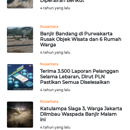
Diperairan Berikut
WN
4 tahun yang lalu
CIREBON
Nusantara
WN
INDRAMAYU
Banjir Bandang di Purwakarta
Rusak Objek Wisata dan 6 Rumah
Warga
WN
4 tahun yang lalu
KUNINGAN
Nusantara
WN
Terima 3.500 Laporan Pelanggan
MAJALENGKA
Selama Lebaran, Dirut PLN
Pastikan Semua Diselesaikan
4 tahun yang lalu
WN
SUBANG
Nusantara
Katulampa Siaga 3, Warga Jakarta
WN
Diimbau Waspada Banjir Malam
SUKABUMI
ini
4 tahun yang lalu