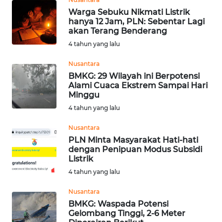
PADANG
Warga Sebuku Nikmati Listrik
LAWAS
hanya 12 Jam, PLN: Sebentar Lagi
akan Terang Benderang
WN
4 tahun yang lalu
SUMEDANG
Nusantara
WN
BMKG: 29 Wilayah ini Berpotensi
Alami Cuaca Ekstrem Sampai Hari
CIANJUR
Minggu
4 tahun yang lalu
WN
KEPULAUAN
Nusantara
SERIBU
PLN Minta Masyarakat Hati-hati
dengan Penipuan Modus Subsidi
Listrik
WN
TANGERANG
4 tahun yang lalu
Nusantara
WN
BMKG: Waspada Potensi
BINJAI
Gelombang Tinggi, 2-6 Meter