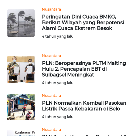
WN
Nusantara
PURWAKARTA
Peringatan Dini Cuaca BMKG,
Berikut Wilayah yang Berpotensi
WN
Alami Cuaca Ekstrem Besok
PRIANGAN
4 tahun yang lalu
TIMUR
Nusantara
WN
SEMARANG
PLN: Beroperasinya PLTM Maiting
Hulu 2, Pencapaian EBT di
Sulbagsel Meningkat
WN
4 tahun yang lalu
SOLO
Nusantara
WN
PLN Normalkan Kembali Pasokan
BOROBUDUR
Listrik Pasca Kebakaran di Belo
4 tahun yang lalu
WN
Nusantara
MADURA