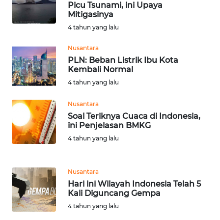
WN
Picu Tsunami, ini Upaya
LABUHANBATU
Mitigasinya
4 tahun yang lalu
WN
TAPANULI
Nusantara
TENGAH
PLN: Beban Listrik Ibu Kota
Kembali Normal
4 tahun yang lalu
WN DELI
SERDANG
Nusantara
Soal Teriknya Cuaca di Indonesia,
WN
ini Penjelasan BMKG
TEBING
4 tahun yang lalu
TINGGI
WN
Nusantara
PAKPAK
Hari ini Wilayah Indonesia Telah 5
Kali Diguncang Gempa
WN
4 tahun yang lalu
KARAWANG