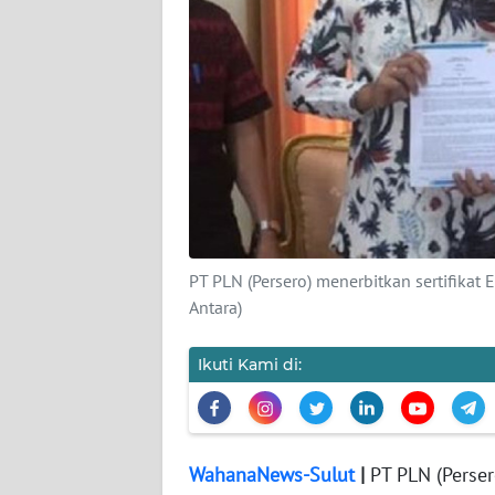
REDAKSI
KARIR
DISCLAIMER
Wahana
News
Regional
PT PLN (Persero) menerbitkan sertifikat
Antara)
WN
SUMUT
Ikuti Kami di:
WN
JAKARTA
WahanaNews-Sulut
|
PT PLN (Perser
WN