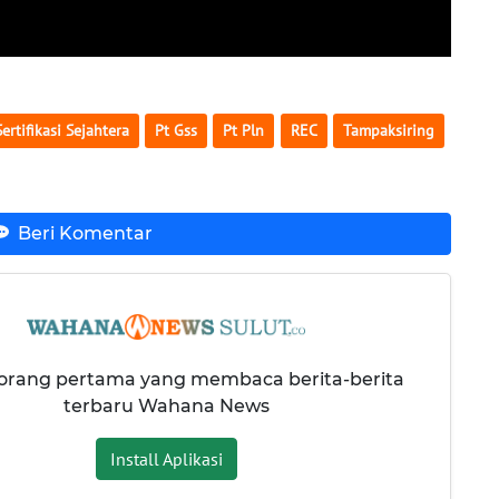
ertifikasi Sejahtera
Pt Gss
Pt Pln
REC
Tampaksiring
Beri Komentar
 orang pertama yang membaca berita-berita
terbaru Wahana News
Install Aplikasi