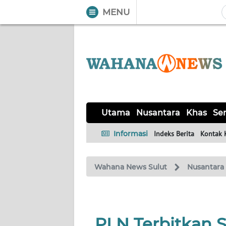
MENU
WAHANA
Tutup
TV
UTAMA
NUSANTARA
Utama
Nusantara
Khas
Ser
KHAS
Informasi
Indeks Berita
Kontak 
SERBA-
Wahana News Sulut
Nusantara
SERBI
LIKUPANG
PLN Terbitkan S