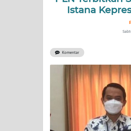
OPINI
Istana Kepre
Informasi
INDEKS
Sabt
BERITA
KONTAK
Komentar
KAMI
INFO
IKLAN
TENTANG
KAMI
PEDOMAN
MEDIA
SIBER