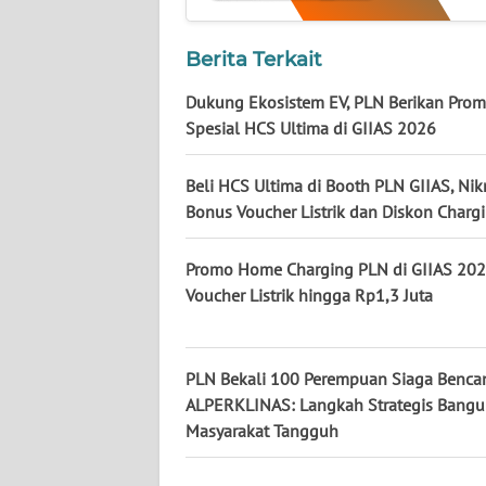
KALTENG
Berita Terkait
WN
KALTARA
Dukung Ekosistem EV, PLN Berikan Pro
Spesial HCS Ultima di GIIAS 2026
WN
KALSEL
Beli HCS Ultima di Booth PLN GIIAS, Nik
Bonus Voucher Listrik dan Diskon Charg
WN
KALTIM
Promo Home Charging PLN di GIIAS 202
Voucher Listrik hingga Rp1,3 Juta
WN
SULSEL
PLN Bekali 100 Perempuan Siaga Benca
WN
ALPERKLINAS: Langkah Strategis Bang
GORONTALO
Masyarakat Tangguh
WN