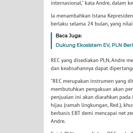
WN
internasional," kata Andre, dalam ke
RIAU
Ia menambahkan Istana Kepresiden
berlaku selama 24 bulan, yang nila
WN
SERAMBI
Baca Juga:
Dukung Ekosistem EV, PLN Beri
WN
JAMBI
REC yang disediakan PLN, Andre me
dan keabsahannya dapat dipertan
WN
SULTRA
"REC merupakan instrumen yang di
membutuhkan pengakuan akan pengg
WN
NTB
penjualan ini akan diarahkan pada
hijau (ramah lingkungan, Red.), 
WN
berbasis EBT demi mencapai net zer
SULTENG
Andre.