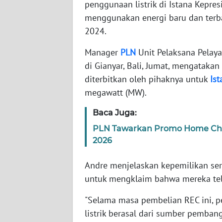
penggunaan listrik di Istana Kepres
JABAR
menggunakan energi baru dan terb
2024.
WN
BANTEN
Manager
PLN
Unit Pelaksana Pelay
di Gianyar, Bali, Jumat, mengatakan 
WN
diterbitkan oleh pihaknya untuk
Ist
NTT
megawatt (MW).
WN
Baca Juga:
KEPRI
PLN Tawarkan Promo Home Char
2026
WN
PAPUA
Andre menjelaskan kepemilikan ser
untuk mengklaim bahwa mereka tel
WN
PAPUA
"Selama masa pembelian REC ini,
BARAT
listrik berasal dari sumber pembang