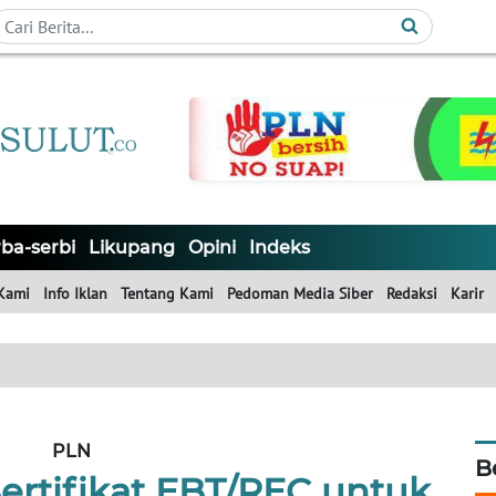
ba-serbi
Likupang
Opini
Indeks
Kami
Info Iklan
Tentang Kami
Pedoman Media Siber
Redaksi
Karir
PLN
B
ertifikat EBT/REC untuk