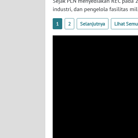
Sejak PLN menyediakan REC pada 20
WN
SULBAR
industri, dan pengelola fasilitas m
1
2
Selanjutnya
Lihat Sem
WN
BABEL
WN
SUMBAR
WN
SUMSEL
WN
BENGKULU
WN
LAMPUNG
WN