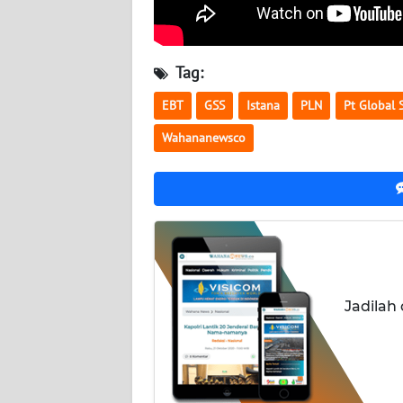
JATENG
WN
Tag:
NUSANTARA
EBT
GSS
Istana
PLN
Pt Global S
WN
Wahananewsco
JOGJA
WN
JATIM
WN
BALI
Jadilah
WN
KALBAR
WN