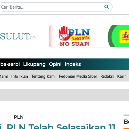
ba-serbi
Likupang
Opini
Indeks
Kami
Info Iklan
Tentang Kami
Pedoman Media Siber
Redaksi
Karir
PLN
B
 PLN Telah Selasaikan 11