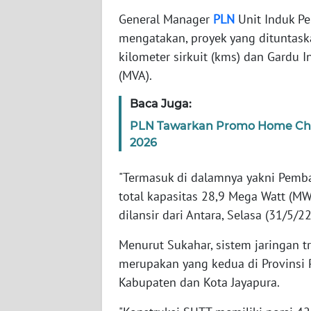
JABAR
General Manager
PLN
Unit Induk P
mengatakan, proyek yang dituntaska
WN
kilometer sirkuit (kms) dan Gardu 
BANTEN
(MVA).
WN
Baca Juga:
NTT
PLN Tawarkan Promo Home Char
2026
WN
KEPRI
"Termasuk di dalamnya yakni Pemban
total kapasitas 28,9 Mega Watt (MW)
WN
PAPUA
dilansir dari Antara, Selasa (31/5/22
Menurut Sukahar, sistem jaringan t
WN
merupakan yang kedua di Provinsi P
PAPUA
BARAT
Kabupaten dan Kota Jayapura.