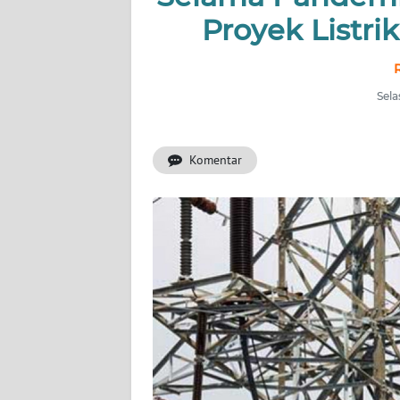
OPINI
Proyek Listri
Informasi
INDEKS
Sela
BERITA
KONTAK
Komentar
KAMI
INFO
IKLAN
TENTANG
KAMI
PEDOMAN
MEDIA
SIBER