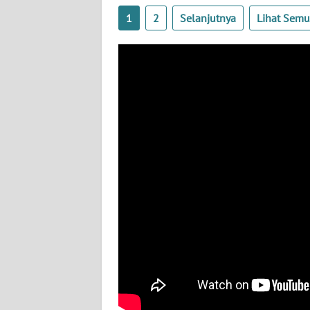
WN
SULBAR
1
2
Selanjutnya
Lihat Sem
WN
BABEL
WN
SUMBAR
WN
SUMSEL
WN
BENGKULU
WN
LAMPUNG
WN