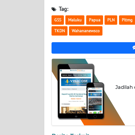
JATENG
Tag:
GSS
Maluku
Papua
PLN
Pltmg
WN
NUSANTARA
TKDN
Wahananewsco
WN
JOGJA
WN
JATIM
Jadilah
WN
BALI
WN
KALBAR
WN