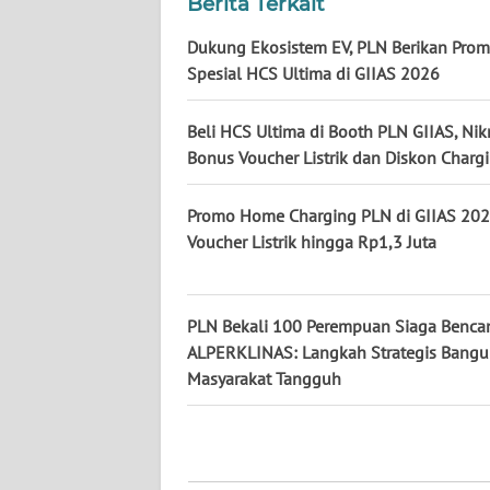
Berita Terkait
KALTENG
Dukung Ekosistem EV, PLN Berikan Pro
Spesial HCS Ultima di GIIAS 2026
WN
KALTARA
Beli HCS Ultima di Booth PLN GIIAS, Nik
Bonus Voucher Listrik dan Diskon Charg
WN
KALSEL
Promo Home Charging PLN di GIIAS 202
WN
Voucher Listrik hingga Rp1,3 Juta
KALTIM
WN
PLN Bekali 100 Perempuan Siaga Benca
SULSEL
ALPERKLINAS: Langkah Strategis Bang
Masyarakat Tangguh
WN
GORONTALO
WN