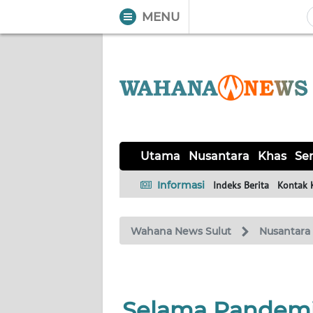
MENU
WAHANA
Tutup
TV
UTAMA
NUSANTARA
Utama
Nusantara
Khas
Ser
KHAS
Informasi
Indeks Berita
Kontak 
SERBA-
Wahana News Sulut
Nusantara
SERBI
LIKUPANG
Selama Pandemi,