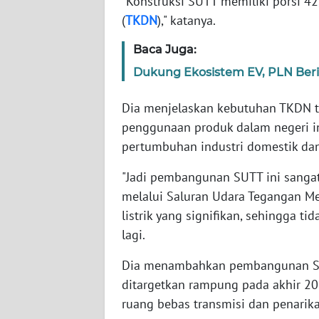
"Konstruksi SUTT memiliki porsi 4
WN
(
TKDN
)," katanya.
RIAU
Baca Juga:
WN
Dukung Ekosistem EV, PLN Beri
SERAMBI
Dia menjelaskan kebutuhan TKDN ti
WN
JAMBI
penggunaan produk dalam negeri in
pertumbuhan industri domestik d
WN
"Jadi pembangunan SUTT ini sangat
SULTRA
melalui Saluran Udara Tegangan M
listrik yang signifikan, sehingga t
WN
NTB
lagi.
Dia menambahkan pembangunan SUTT
WN
ditargetkan rampung pada akhir 2
SULTENG
ruang bebas transmisi dan penarika