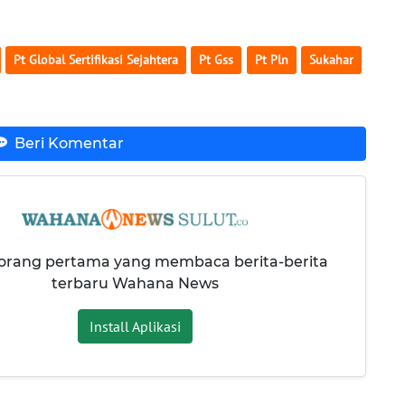
Pt Global Sertifikasi Sejahtera
Pt Gss
Pt Pln
Sukahar
Beri Komentar
 orang pertama yang membaca berita-berita
terbaru Wahana News
Install Aplikasi