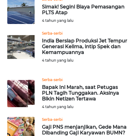
Simak! Segini Biaya Pemasangan
WN
PLTS Atap
RIAU
4 tahun yang lalu
WN
Serba-serbi
SERAMBI
India Bersiap Produksi Jet Tempur
Generasi Kelima, intip Spek dan
Kemampuannya
WN
4 tahun yang lalu
JAMBI
WN
Serba-serbi
SULTRA
Bapak Ini Marah, saat Petugas
PLN Tagih Tunggakan. Aksinya
Bikin Netizen Tertawa
WN
4 tahun yang lalu
NTB
Serba-serbi
WN
Gaji PNS menjanjikan, Gede Mana
SULTENG
Dibanding Gaji Karyawan BUMN?