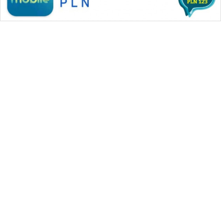
WAHANANEWS
NET
WAHANA
SPORT
WAHANA
UMKM
WAHANA
WAHANA MEDIA GROUP
SELEB
|
|
|
WAHANA NEWS co
WAHANA TANI
WAHANA ADVOKAT
|
|
WAHANA
WAHANA INFRASTRUKTUR
WAHANA KONSUMEN
PERSONA
|
|
|
WAHANA LISTRIK
WAHANA TRAVEL
WAHANA TV
|
|
|
WAHANANEWS id
WAHANANEWS CO ID
WAHANANEWS NET
|
|
|
WAHANA SPORT ID
Wahana UMKM
Wahana Seleb
WAHANA
|
|
|
OTOMOTIF
Wahana Persona
Wahana Otomotif
Wahana Health
|
Wahana Desa Wisata
Lapak Wahana