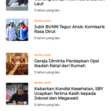
Laut
WN
SULUT
5 tahun yang lalu
Serba-serbi
WN
Jubir BUMN Tegur Ahok: Komisaris
MALUKU
Rasa Dirut
5 tahun yang lalu
WN
MALUT
Serba-serbi
WN
Gereja Diminta Persiapkan Opsi
DAIRI
Ibadah Natal dari Rumah
5 tahun yang lalu
WN
Serba-serbi
DANAU
Kabarkan Kondisi Kesehatan, SBY
TOBA
Ucapkan Terima Kasih kepada
Jokowi dan Megawati
WN
5 tahun yang lalu
NIAS