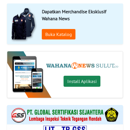
OPINI
Dapatkan Merchandise Eksklusif
Wahana News
Informasi
Buka Katalog
INDEKS
BERITA
KONTAK
KAMI
INFO
Install Aplikasi
IKLAN
TENTANG
KAMI
PEDOMAN
MEDIA