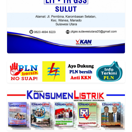
SIBER
REDAKSI
KARIR
DISCLAIMER
Wahana
News
Regional
WN
SUMUT
WN
JAKARTA