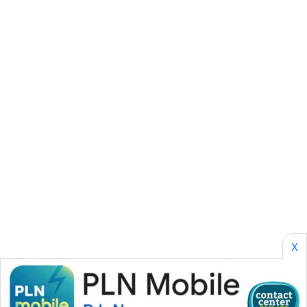
WAHANA
KONSUMEN
WAHANA
LISTRIK
WAHANA
TRAVEL
WAHANA
TV
WAHANANEWS
ID
X
WAHANANEWS
CO ID