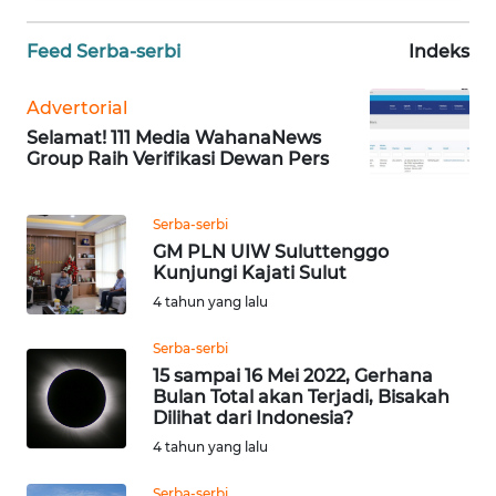
WN
JABAR
Feed Serba-serbi
Indeks
WN
Advertorial
BANTEN
Selamat! 111 Media WahanaNews
Group Raih Verifikasi Dewan Pers
WN
NTT
Serba-serbi
GM PLN UIW Suluttenggo
WN
Kunjungi Kajati Sulut
KEPRI
4 tahun yang lalu
WN
Serba-serbi
PAPUA
15 sampai 16 Mei 2022, Gerhana
Bulan Total akan Terjadi, Bisakah
Dilihat dari Indonesia?
WN
4 tahun yang lalu
PAPUA
BARAT
Serba-serbi