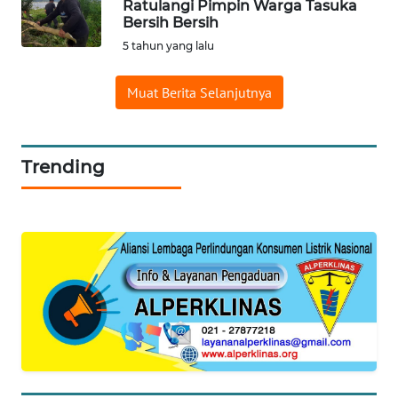
WN
Ratulangi Pimpin Warga Tasuka
LABUHANBATU
Bersih Bersih
5 tahun yang lalu
WN
TAPANULI
Muat Berita Selanjutnya
TENGAH
WN DELI
Trending
SERDANG
WN
TEBING
TINGGI
WN
PAKPAK
WN
KARAWANG