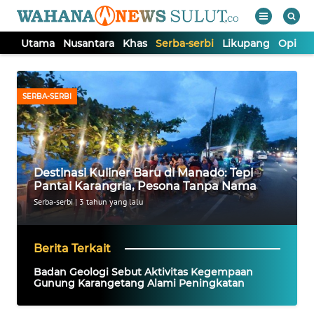
Utama
Nusantara
Khas
Serba-serbi
Likupang
Opini
WAHANA
Tutup
TV
SERBA-SERBI
UTAMA
NUSANTARA
Destinasi Kuliner Baru di Manado: Tepi
Pantai Karangria, Pesona Tanpa Nama
KHAS
Serba-serbi
|
3 tahun yang lalu
SERBA-
Berita Terkait
SERBI
Badan Geologi Sebut Aktivitas Kegempaan
Gunung Karangetang Alami Peningkatan
LIKUPANG