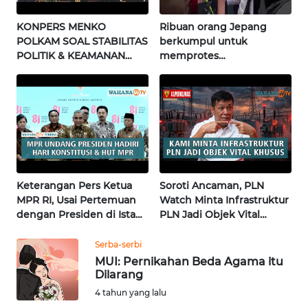
WN
KONPERS MENKO
Ribuan orang Jepang
JATENG
POLKAM SOAL STABILITAS
berkumpul untuk
POLITIK & KEAMANAN
memprotes
NASIONAL | Wahana
pembangunan masjid
WN
Terkini
pertama di Fujisawa
NUSANTARA
WN
JOGJA
WN
Keterangan Pers Ketua
Soroti Ancaman, PLN
JATIM
MPR RI, Usai Pertemuan
Watch Minta Infrastruktur
dengan Presiden di Istana
PLN Jadi Objek Vital
WN
| Wahana Terkini
Khusus | Alperklinas
BALI
Research
Serba-serbi
MUI: Pernikahan Beda Agama itu
WN
Dilarang
KALBAR
4 tahun yang lalu