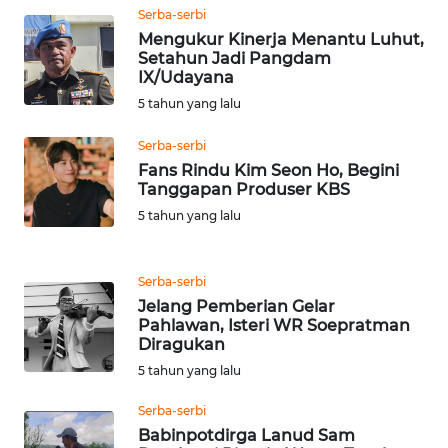
Serba-serbi
WN
Mengukur Kinerja Menantu Luhut,
Setahun Jadi Pangdam
LANGKAT
IX/Udayana
5 tahun yang lalu
WN
TAPANULI
Serba-serbi
SELATAN
Fans Rindu Kim Seon Ho, Begini
Tanggapan Produser KBS
WN
5 tahun yang lalu
TANJUNG
LESUNG
Serba-serbi
WN
Jelang Pemberian Gelar
KARO
Pahlawan, Isteri WR Soepratman
Diragukan
5 tahun yang lalu
WN
SIMALUNGUN
Serba-serbi
Babinpotdirga Lanud Sam