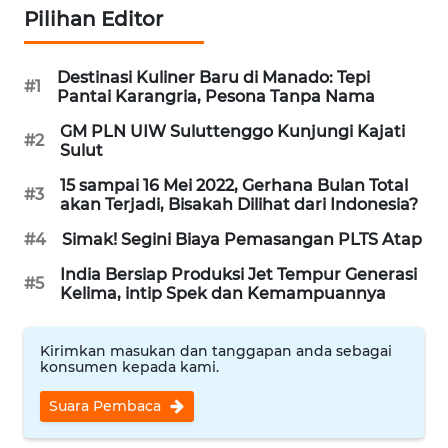
Pilihan Editor
WN
BEKASI
Destinasi Kuliner Baru di Manado: Tepi
#1
Pantai Karangria, Pesona Tanpa Nama
WN
GM PLN UIW Suluttenggo Kunjungi Kajati
BOGOR
#2
Sulut
15 sampai 16 Mei 2022, Gerhana Bulan Total
WN
#3
akan Terjadi, Bisakah Dilihat dari Indonesia?
DEPOK
#4
Simak! Segini Biaya Pemasangan PLTS Atap
WN
India Bersiap Produksi Jet Tempur Generasi
TAPANULI
#5
Kelima, intip Spek dan Kemampuannya
UTARA
Kirimkan masukan dan tanggapan anda sebagai
WN
konsumen kepada kami.
SAMOSIR
Suara Pembaca
WN