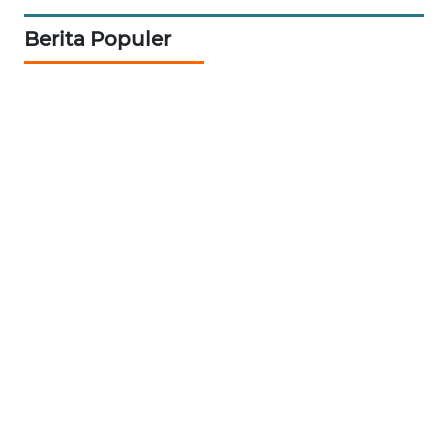
PADANG
LAWAS
Berita Populer
WN
SUMEDANG
WN
CIANJUR
WN
KEPULAUAN
SERIBU
WN
TANGERANG
WN
BINJAI