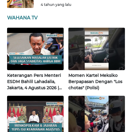
4 tahun yang lalu
WN
SULBAR
WAHANA TV
WN
BABEL
WN
SUMBAR
WN
Keterangan Pers Menteri
Momen Kartel Meksiko
SUMSEL
ESDM Bahlil Lahadalia,
Berpapasan Dengan "Los
Jakarta, 4 Agustus 2026 |
chotas" (Polisi)
Wahana Terkini
WN
BENGKULU
WN
LAMPUNG