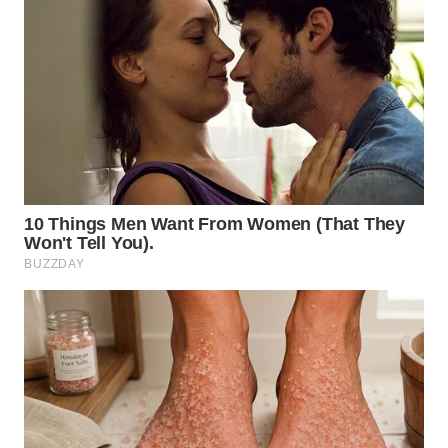
WN
LANGKAT
WN
TAPANULI
SELATAN
WN
TANJUNG
LESUNG
WN
KARO
WN
SIMALUNGUN