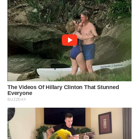
PADANG
LAWAS
WN
SUMEDANG
WN
CIANJUR
WN
KEPULAUAN
SERIBU
WN
TANGERANG
WN
BINJAI