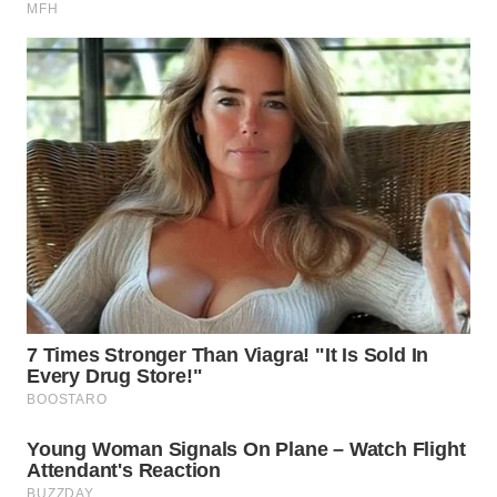
WN
SURABAYA
WN
NATUNA
WN
BINTAN
WN
MANDALIKA
WN
LIKUPANG
WN
LABUANBAJO