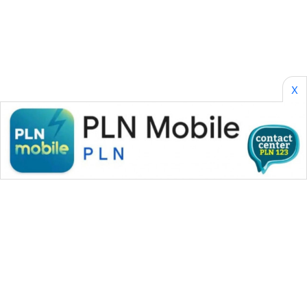
PERAPKI
NEWS
SONYA
ASA
NEWS
X