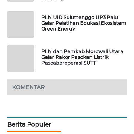
WAHANA
HEALTH
PLN UID Suluttenggo UP3 Palu
Gelar Pelatihan Edukasi Ekosistem
Green Energy
WAHANA
DESA
WISATA
PLN dan Pemkab Morowali Utara
Gelar Rakor Pasokan Listrik
LAPAK
Pascaberoperasi SUTT
WAHANA
Wahana
Network
KOMENTAR
KONSUMEN
LISTRIK
MASYARAKAT
Berita Populer
KELISTRIKAN