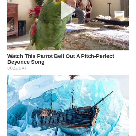
WN
CIREBON
WN
INDRAMAYU
WN
KUNINGAN
WN
MAJALENGKA
WN
SUBANG
WN
SUKABUMI