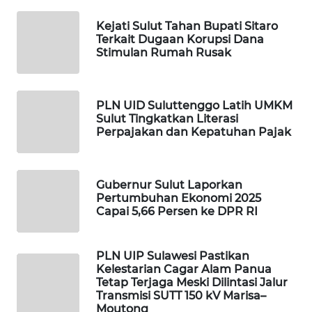
WAHANANEWS
Kejati Sulut Tahan Bupati Sitaro
NET
Terkait Dugaan Korupsi Dana
Stimulan Rumah Rusak
WAHANA
SPORT
PLN UID Suluttenggo Latih UMKM
Sulut Tingkatkan Literasi
WAHANA
Perpajakan dan Kepatuhan Pajak
UMKM
WAHANA
Gubernur Sulut Laporkan
SELEB
Pertumbuhan Ekonomi 2025
Capai 5,66 Persen ke DPR RI
WAHANA
PERSONA
PLN UIP Sulawesi Pastikan
Kelestarian Cagar Alam Panua
WAHANA
Tetap Terjaga Meski Dilintasi Jalur
OTOMOTIF
Transmisi SUTT 150 kV Marisa–
Moutong