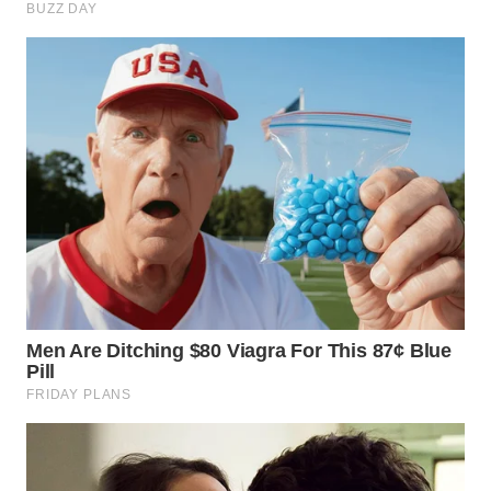
WN
SULUT
WN
MALUKU
WN
MALUT
WN
DAIRI
WN
DANAU
TOBA
WN
NIAS