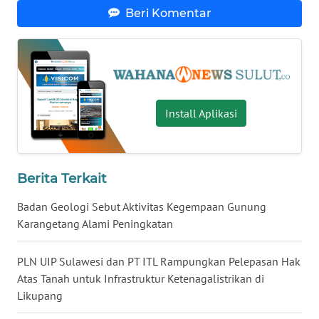
Beri Komentar
WN
RIAU
WN
SERAMBI
Install Aplikasi
WN
JAMBI
Berita Terkait
WN
SULTRA
Badan Geologi Sebut Aktivitas Kegempaan Gunung
Karangetang Alami Peningkatan
WN
NTB
PLN UIP Sulawesi dan PT ITL Rampungkan Pelepasan Hak
Atas Tanah untuk Infrastruktur Ketenagalistrikan di
WN
Likupang
SULTENG