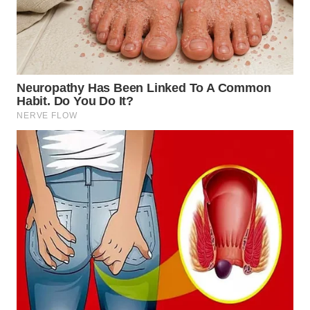
WN
LABUHANBATU
WN
TAPANULI
TENGAH
WN DELI
SERDANG
WN
TEBING
TINGGI
WN
PAKPAK
WN
KARAWANG