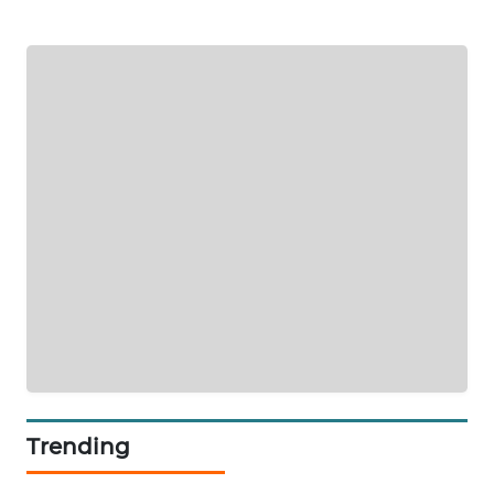
WALINKI
ID
MAWAKA
ID
MARTABAT
NET
PLN
WATCH
MKLI
LPKKI
Trending
LKKI