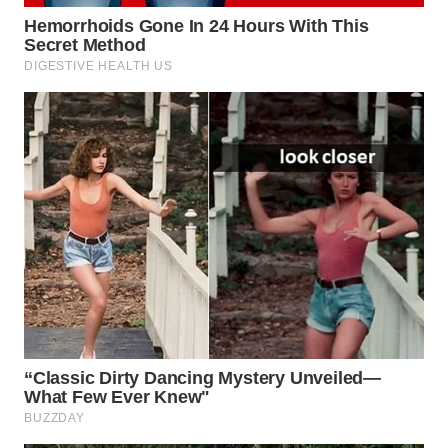
WN
BEKASI
WN
BOGOR
WN
DEPOK
WN
TAPANULI
UTARA
WN
SAMOSIR
WN