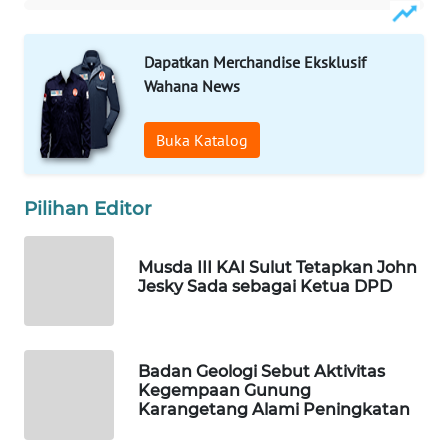
WAHANA
KONSUMEN
Dapatkan Merchandise Eksklusif
Wahana News
WAHANA
LISTRIK
Buka Katalog
WAHANA
TRAVEL
Pilihan Editor
WAHANA
Musda III KAI Sulut Tetapkan John
TV
Jesky Sada sebagai Ketua DPD
WAHANANEWS
ID
Badan Geologi Sebut Aktivitas
Kegempaan Gunung
WAHANANEWS
Karangetang Alami Peningkatan
CO ID