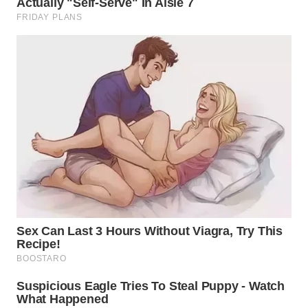
WN
KALTENG
WN
KALTARA
WN
KALSEL
WN
KALTIM
WN
SULSEL
WN
GORONTALO