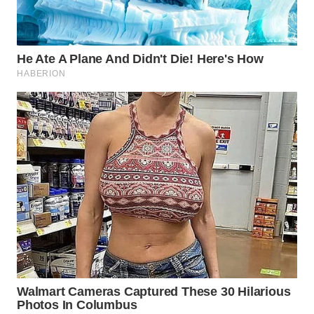
WN
PURWAKARTA
WN
PRIANGAN
TIMUR
WN
SEMARANG
WN
SOLO
WN
BOROBUDUR
WN
MADURA