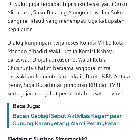
Di Sulut juga terdapat tiga suku besar yaitu Suku
SIBER
Minahasa, Suku Bolaang Mongondow dan Suku
Sangihe Talaud yang menempati tiga kabupaten
REDAKSI
kepulauan.
KARIR
Dialog kunjungan kerja reses Komisi VII ke Kota
Manado dihadiri Wakil Ketua Komisi Rahayu
DISCLAIMER
Saraswati Djojohadikusumo, Wakil Ketua
Chusnunia Chalim bersama anggota, mitra
Wahana
perwakilan kementerian terkait, Dirut LKBN Antara
News
Regional
Benny Siga Butarbutar, pimpinan RRI dan TVRI,
serta jajaran pejabat pemerintah pusat provinsi.
WN
Baca Juga:
SUMUT
Badan Geologi Sebut Aktivitas Kegempaan
WN
Gunung Karangetang Alami Peningkatan
JAKARTA
[Redaktur: Sutrisno Simorangkir]