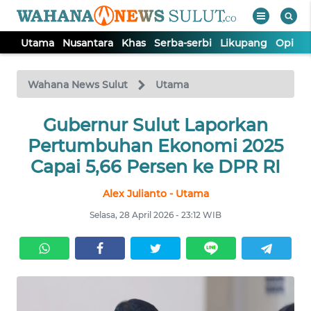
Utama
Nusantara
Khas
Serba-serbi
Likupang
Opini
WAHANA
Tutup
TV
Wahana News Sulut
Utama
UTAMA
Gubernur Sulut Laporkan
Pertumbuhan Ekonomi 2025
NUSANTARA
Capai 5,66 Persen ke DPR RI
Alex Julianto - Utama
KHAS
Selasa, 28 April 2026 - 23:12 WIB
SERBA-
SERBI
LIKUPANG