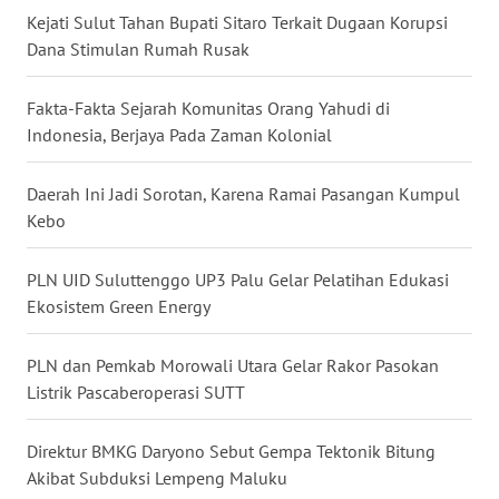
Kejati Sulut Tahan Bupati Sitaro Terkait Dugaan Korupsi
WN
Dana Stimulan Rumah Rusak
SULBAR
Fakta-Fakta Sejarah Komunitas Orang Yahudi di
WN
Indonesia, Berjaya Pada Zaman Kolonial
BABEL
Daerah Ini Jadi Sorotan, Karena Ramai Pasangan Kumpul
WN
Kebo
SUMBAR
PLN UID Suluttenggo UP3 Palu Gelar Pelatihan Edukasi
WN
Ekosistem Green Energy
SUMSEL
PLN dan Pemkab Morowali Utara Gelar Rakor Pasokan
WN
BENGKULU
Listrik Pascaberoperasi SUTT
WN
Direktur BMKG Daryono Sebut Gempa Tektonik Bitung
LAMPUNG
Akibat Subduksi Lempeng Maluku