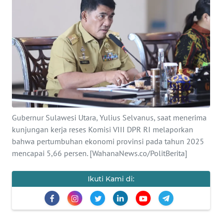
OPINI
Informasi
INDEKS
BERITA
KONTAK
KAMI
Gubernur Sulawesi Utara, Yulius Selvanus, saat menerima
kunjungan kerja reses Komisi VIII DPR RI melaporkan
INFO
bahwa pertumbuhan ekonomi provinsi pada tahun 2025
IKLAN
mencapai 5,66 persen. [WahanaNews.co/PolitBerita]
TENTANG
Ikuti Kami di:
KAMI
PEDOMAN
MEDIA