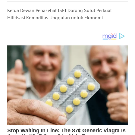
WN
Ketua Dewan Penasehat ISEI Dorong Sulut Perkuat
JATENG
Hilirisasi Komoditas Unggulan untuk Ekonomi
WN
NUSANTARA
WN
JOGJA
WN
JATIM
WN
BALI
WN
KALBAR