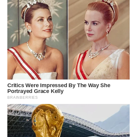
WAHANANEWS
NET
WAHANA
SPORT
WAHANA
UMKM
WAHANA
SELEB
WAHANA
PERSONA
WAHANA
OTOMOTIF