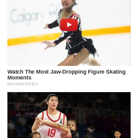
WN
PURWAKARTA
WN
PRIANGAN
TIMUR
WN
SEMARANG
WN
SOLO
WN
BOROBUDUR
WN
MADURA