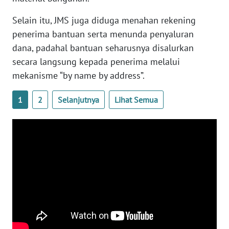
WN
Selain itu, JMS juga diduga menahan rekening
SULBAR
penerima bantuan serta menunda penyaluran
dana, padahal bantuan seharusnya disalurkan
WN
secara langsung kepada penerima melalui
BABEL
mekanisme “by name by address”.
WN
1
2
Selanjutnya
Lihat Semua
SUMBAR
WN
SUMSEL
WN
BENGKULU
WN
LAMPUNG