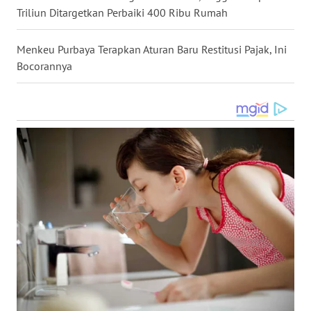
Triliun Ditargetkan Perbaiki 400 Ribu Rumah
WN
SULUT
Menkeu Purbaya Terapkan Aturan Baru Restitusi Pajak, Ini
Bocorannya
WN
MALUKU
WN
MALUT
WN
DAIRI
WN
DANAU
TOBA
WN
NIAS