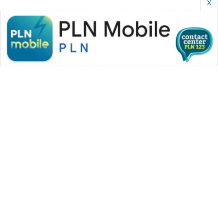
X
WAHANA MEDIA GROUP
|
|
|
WAHANA NEWS co
WAHANA TANI
WAHANA ADVOKAT
|
|
WAHANA INFRASTRUKTUR
WAHANA KONSUMEN
|
|
|
WAHANA LISTRIK
WAHANA TRAVEL
WAHANA TV