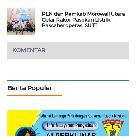
SIDIKALANG
PLN dan Pemkab Morowali Utara
NEWS
Gelar Rakor Pasokan Listrik
Pascaberoperasi SUTT
SIBARAGAS
NEWS
KOMENTAR
METRO
SIANTAR
NEWS
METRO
Berita Populer
MEDAN
NEWS
METRO
JAKARTA
NEWS