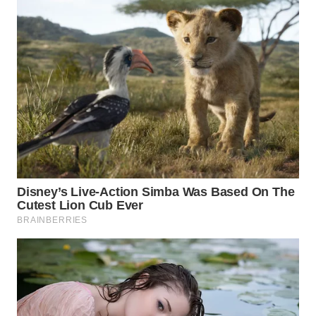
WN
LABUHANBATU
WN
TAPANULI
TENGAH
WN DELI
SERDANG
WN
TEBING
TINGGI
WN
PAKPAK
WN
KARAWANG