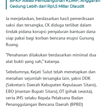
BPKP Awasi Pembangunan KDMP, Anggaran
WN
Gedung Lebih dari Rp1,5 Miliar Diaudit
JABAR
Ia menjelaskan, berdasarkan hasil pemeriksaan
WN
saksi dan tersangka, CK diduga terlibat dalam
BANTEN
tindak pidana korupsi penyaluran bantuan dana
siap pakai bagi korban bencana erupsi Gunung
WN
Ruang.
NTT
“Penahanan dilakukan berdasarkan minimal dua
WN
alat bukti yang sah,” katanya.
KEPRI
Sebelumnya, Kejati Sulut telah menetapkan dan
WN
menahan sejumlah tersangka lain, yakni DDK
PAPUA
(Sekretaris Daerah Kabupaten Kepulauan Sitaro),
EBO (mantan Bupati Sitaro), DT (pihak swasta),
WN
serta JMS selaku Kepala Pelaksana Badan
PAPUA
Penanggulangan Bencana Daerah (BPBD)
BARAT