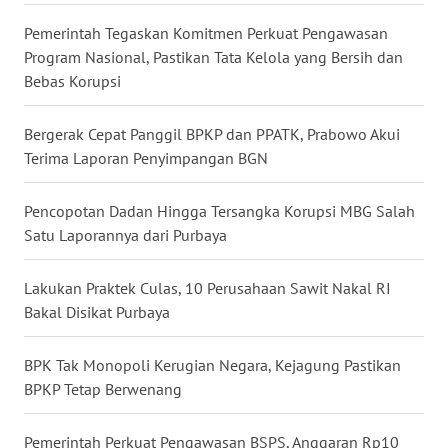
WN
Pemerintah Tegaskan Komitmen Perkuat Pengawasan
KALTENG
Program Nasional, Pastikan Tata Kelola yang Bersih dan
Bebas Korupsi
WN
KALTARA
Bergerak Cepat Panggil BPKP dan PPATK, Prabowo Akui
Terima Laporan Penyimpangan BGN
WN
KALSEL
Pencopotan Dadan Hingga Tersangka Korupsi MBG Salah
Satu Laporannya dari Purbaya
WN
KALTIM
Lakukan Praktek Culas, 10 Perusahaan Sawit Nakal RI
Bakal Disikat Purbaya
WN
SULSEL
BPK Tak Monopoli Kerugian Negara, Kejagung Pastikan
BPKP Tetap Berwenang
WN
GORONTALO
Pemerintah Perkuat Pengawasan BSPS, Anggaran Rp10