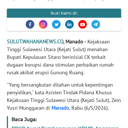
SIBER
Ikuti Kami di:
REDAKSI
KARIR
SULUT.WAHANANEWS.CO
, Manado -
Kejaksaan
Tinggi Sulawesi Utara (Kejati Sulut) menahan
DISCLAIMER
Bupati Kepulauan Sitaro berinisial CK terkait
dugaan korupsi dana stimulan perbaikan rumah
Wahana
News
rusak akibat erupsi Gunung Ruang.
Regional
"Yang bersangkutan ditahan untuk kepentingan
WN
penyidikan," kata Asisten Tindak Pidana Khusus
SUMUT
Kejaksaan Tinggi Sulawesi Utara (Kejati Sulut), Zein
Yusri Munggaran di
Manado
, Rabu (6/5/2026).
WN
JAKARTA
Baca Juga: