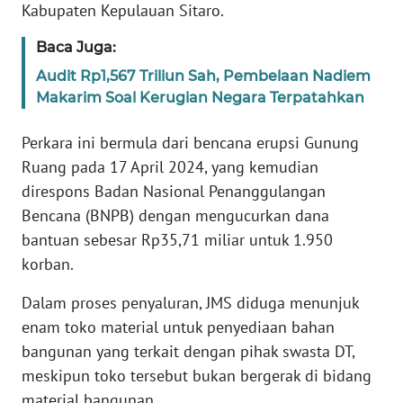
Kabupaten Kepulauan Sitaro.
WN
Baca Juga:
RIAU
Audit Rp1,567 Triliun Sah, Pembelaan Nadiem
Makarim Soal Kerugian Negara Terpatahkan
WN
SERAMBI
Perkara ini bermula dari bencana erupsi Gunung
Ruang pada 17 April 2024, yang kemudian
WN
JAMBI
direspons Badan Nasional Penanggulangan
Bencana (BNPB) dengan mengucurkan dana
WN
bantuan sebesar Rp35,71 miliar untuk 1.950
SULTRA
korban.
WN
Dalam proses penyaluran, JMS diduga menunjuk
NTB
enam toko material untuk penyediaan bahan
bangunan yang terkait dengan pihak swasta DT,
WN
meskipun toko tersebut bukan bergerak di bidang
SULTENG
material bangunan.