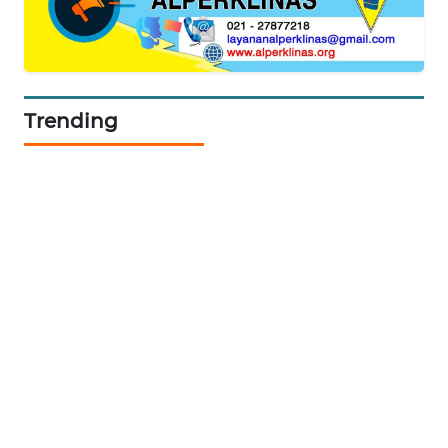
KRT
NEWS
KARING
NEWS
Trending
JURNAL
MARITIM
HUMBANG
NEWS
GARONGGANG
NEWS
FISUELRI
ID