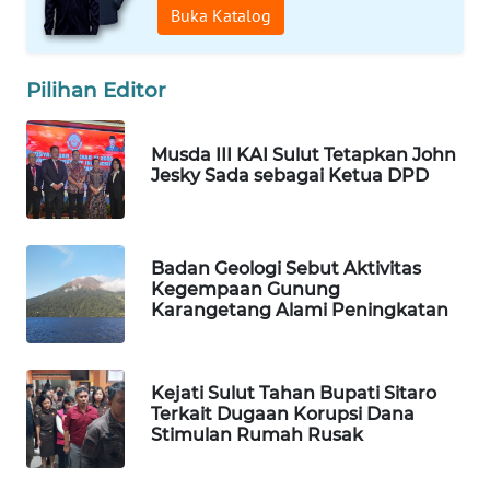
Buka Katalog
WALINKI
ID
Pilihan Editor
MAWAKA
ID
Musda III KAI Sulut Tetapkan John
Jesky Sada sebagai Ketua DPD
MARTABAT
NET
Badan Geologi Sebut Aktivitas
PLN
Kegempaan Gunung
WATCH
Karangetang Alami Peningkatan
MKLI
Kejati Sulut Tahan Bupati Sitaro
Terkait Dugaan Korupsi Dana
LPKKI
Stimulan Rumah Rusak
LKKI