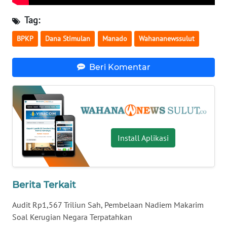
WN
Tag:
JATENG
BPKP
Dana Stimulan
Manado
Wahananewssulut
WN
NUSANTARA
Beri Komentar
WN
JOGJA
WN
JATIM
Install Aplikasi
WN
BALI
Berita Terkait
WN
Audit Rp1,567 Triliun Sah, Pembelaan Nadiem Makarim
KALBAR
Soal Kerugian Negara Terpatahkan