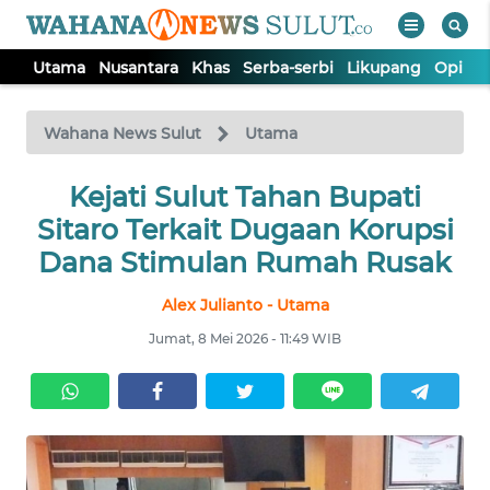
Utama
Nusantara
Khas
Serba-serbi
Likupang
Opini
WAHANA
Tutup
TV
Wahana News Sulut
Utama
UTAMA
Kejati Sulut Tahan Bupati
Sitaro Terkait Dugaan Korupsi
NUSANTARA
Dana Stimulan Rumah Rusak
Alex Julianto - Utama
KHAS
Jumat, 8 Mei 2026 - 11:49 WIB
SERBA-
SERBI
LIKUPANG