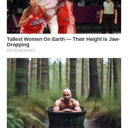
WN
SURABAYA
WN
NATUNA
WN
BINTAN
WN
MANDALIKA
WN
LIKUPANG
WN
LABUANBAJO