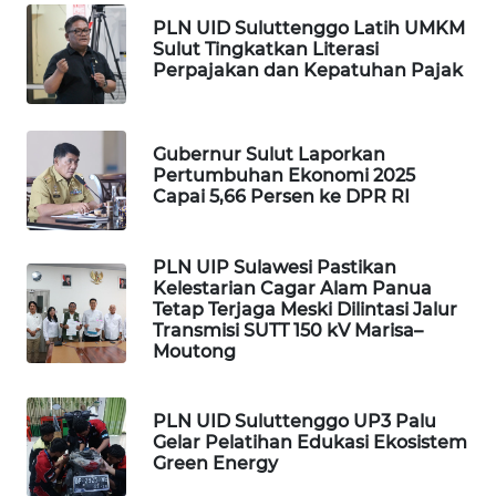
PLN UID Suluttenggo Latih UMKM
KOPEKLIN
Sulut Tingkatkan Literasi
Perpajakan dan Kepatuhan Pajak
PORTAL
KONSUMEN
Gubernur Sulut Laporkan
Pertumbuhan Ekonomi 2025
FORWAMKI
Capai 5,66 Persen ke DPR RI
ALPERKLINAS
PLN UIP Sulawesi Pastikan
Kelestarian Cagar Alam Panua
FORJASIDA
Tetap Terjaga Meski Dilintasi Jalur
Transmisi SUTT 150 kV Marisa–
Moutong
TAMBANG
NEWS
PLN UID Suluttenggo UP3 Palu
Gelar Pelatihan Edukasi Ekosistem
SITUNGIR
Green Energy
NEWS