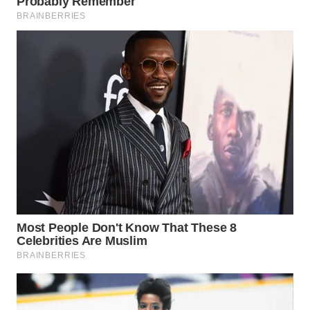
WN
CIREBON
WN
INDRAMAYU
WN
KUNINGAN
WN
MAJALENGKA
WN
SUBANG
WN
SUKABUMI