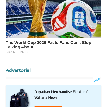
WAHANA
HEALTH
WAHANA
DESA
WISATA
LAPAK
WAHANA
Wahana
Network
Advertorial
KONSUMEN
LISTRIK
Dapatkan Merchandise Eksklusif
Wahana News
MASYARAKAT
KELISTRIKAN