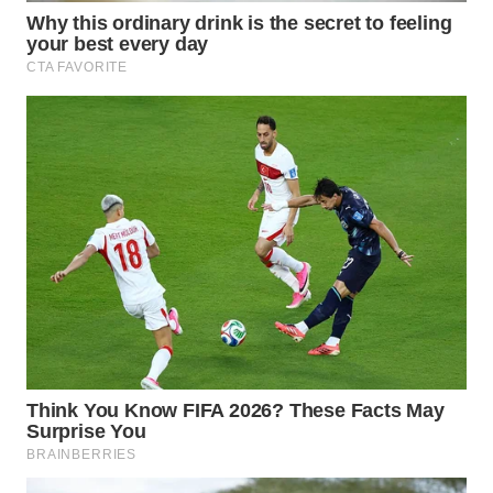
WN
LANGKAT
WN
TAPANULI
SELATAN
WN
TANJUNG
LESUNG
WN
KARO
WN
SIMALUNGUN