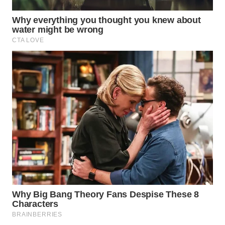
WN
BORNEO
Wahana
Media
Group
WAHANA
NEWS
WAHANA
TANI
WAHANA
ADVOKAT
WAHANA
INFRASTRUKTUR