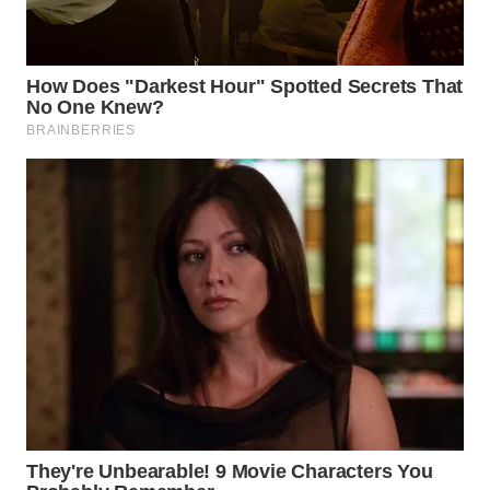
PADANG
LAWAS
WN
SUMEDANG
WN
CIANJUR
WN
KEPULAUAN
SERIBU
WN
TANGERANG
WN
BINJAI