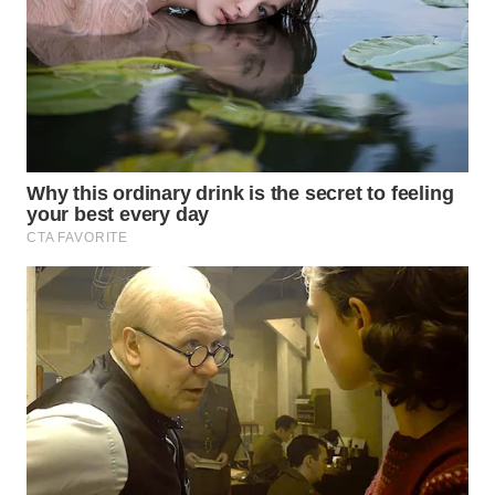
WN
BEKASI
WN
BOGOR
WN
DEPOK
WN
TAPANULI
UTARA
WN
SAMOSIR
WN