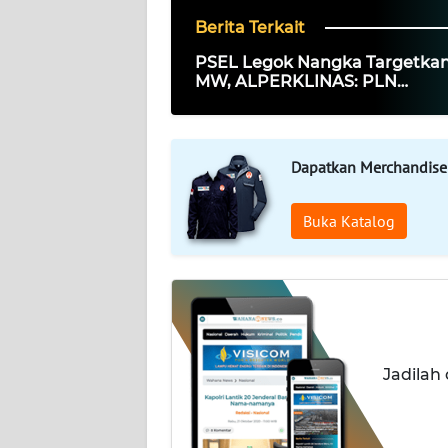
Berita Terkait
REDAKSI
PSEL Legok Nangka Targetkan
MW, ALPERKLINAS: PLN
KARIR
Menghubungkan Solusi Samp
Ketahanan Energi
DISCLAIMER
Dapatkan Merchandise
Wahana
News
Buka Katalog
Regional
WN
SUMUT
WN
Jadilah
JAKARTA
WN