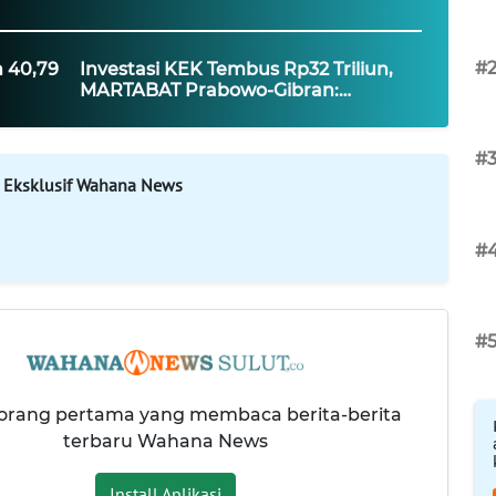
#
 40,79
Investasi KEK Tembus Rp32 Triliun,
MARTABAT Prabowo-Gibran:
ah dan
Kepercayaan Investor Harus Berbuah
Lapangan Kerja
#
 Eksklusif Wahana News
#
#
 orang pertama yang membaca berita-berita
terbaru Wahana News
Install Aplikasi