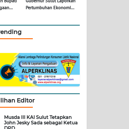
an Bupati
Gubernur Sulut Laporkan
ugaan
Pertumbuhan Ekonomi
imulan
2025 Capai 5,66 Persen ke
DPR RI
rending
ilihan Editor
Musda III KAI Sulut Tetapkan
John Jesky Sada sebagai Ketua
DPD