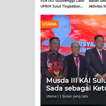
OPINI
PLN UID Suluttenggo Latih
Badan Geo
UMKM Sulut Tingkatkan
Aktivitas
Literasi Perpajakan dan
Gunung K
Informasi
Kepatuhan Pajak
Alami Pen
INDEKS
UTAMA
BERITA
KONTAK
KAMI
INFO
IKLAN
TENTANG
Musda III KAI Sul
KAMI
Sada sebagai Ke
PEDOMAN
Utama
|
1 bulan yang lalu
MEDIA
SIBER