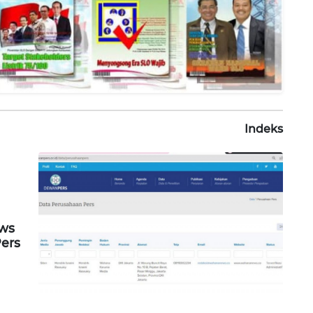
Indeks
ews
Pers
ama
an Geologi Sebut Aktivitas Kegempaan