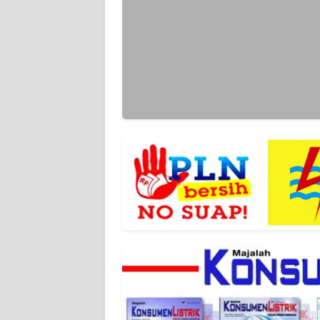
WN
RIAU
WN
SERAMBI
WN
JAMBI
WN
SULTRA
WN
NTB
WN
SULTENG