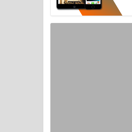
JABAR
WN
BANTEN
WN
NTT
WN
KEPRI
WN
PAPUA
WN
PAPUA
BARAT