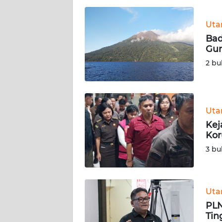
Gun
JATENG
2 bu
WN
NUSANTARA
Ut
WN
Kej
JOGJA
Kor
3 bu
WN
JATIM
WN
Ut
BALI
PLN
Tin
WN
Paj
KALBAR
3 bu
WN