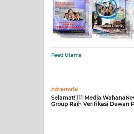
WN
SULBAR
WN
BABEL
Feed Utama
WN
SUMBAR
Advertorial
WN
Selamat! 111 Media WahanaN
SUMSEL
Group Raih Verifikasi Dewan 
WN
BENGKULU
WN
LAMPUNG
Ut
Bad
WN