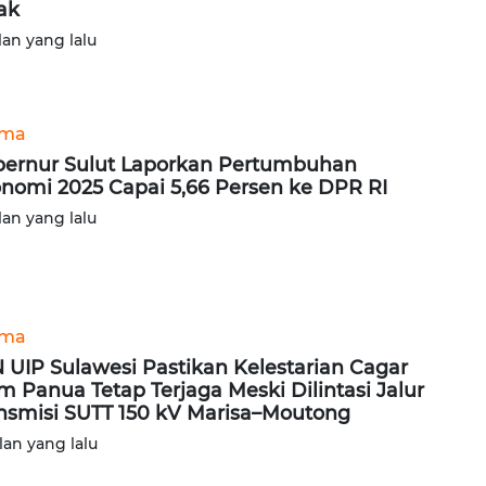
ama
ernur Sulut Laporkan Pertumbuhan
nomi 2025 Capai 5,66 Persen ke DPR RI
lan yang lalu
ama
 UIP Sulawesi Pastikan Kelestarian Cagar
m Panua Tetap Terjaga Meski Dilintasi Jalur
nsmisi SUTT 150 kV Marisa–Moutong
lan yang lalu
ama
 UID Suluttenggo UP3 Palu Gelar Pelatihan