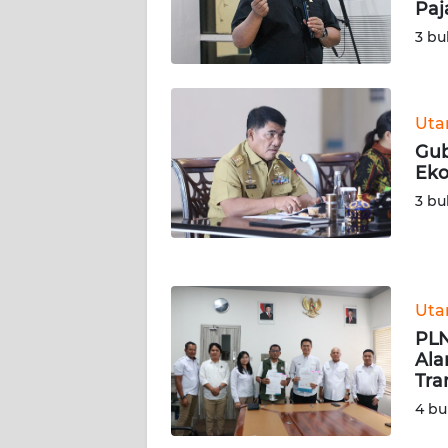
KALTENG
Ut
Gub
WN
Eko
KALTARA
3 bu
WN
KALSEL
WN
Ut
KALTIM
PLN
Ala
WN
Tra
SULSEL
4 bu
WN
GORONTALO
Ut
PLN
WN