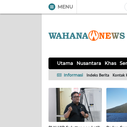
MENU
WAHANA
Tutup
TV
UTAMA
NUSANTARA
Utama
Nusantara
Khas
Ser
KHAS
Informasi
Indeks Berita
Kontak 
SERBA-
SERBI
LIKUPANG