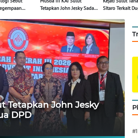
logi Sebut
Musda III KAI Sulut
Kejati Sulut Tah
 Kegempaan
Tetapkan John Jesky Sada
Sitaro Terkait D
arangetang
sebagai Ketua DPD
Korupsi Dana St
ingkatan
Rumah Rusak
T
ut Tetapkan John Jesky
P
tua DPD
#1