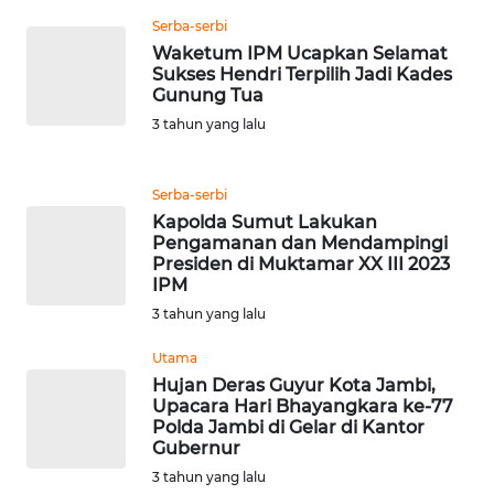
Serba-serbi
WN
Waketum IPM Ucapkan Selamat
LANGKAT
Sukses Hendri Terpilih Jadi Kades
Gunung Tua
WN
3 tahun yang lalu
TAPANULI
SELATAN
Serba-serbi
Kapolda Sumut Lakukan
WN
Pengamanan dan Mendampingi
TANJUNG
Presiden di Muktamar XX III 2023
LESUNG
IPM
3 tahun yang lalu
WN
KARO
Utama
Hujan Deras Guyur Kota Jambi,
Upacara Hari Bhayangkara ke-77
WN
Polda Jambi di Gelar di Kantor
SIMALUNGUN
Gubernur
3 tahun yang lalu