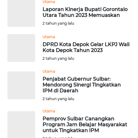
Utama
WN
Laporan Kinerja Bupati Gorontalo
KALTENG
Utara Tahun 2023 Memuaskan
2 tahun yang lalu
WN
KALTARA
Utama
DPRD Kota Depok Gelar LKPJ Wali
Kota Depok Tahun 2023
WN
2 tahun yang lalu
KALSEL
Utama
WN
Penjabat Gubernur Sulbar:
KALTIM
Mendorong Sinergi Tingkatkan
IPM di Daerah
WN
2 tahun yang lalu
SULSEL
Utama
Pemprov Sulbar Canangkan
WN
Program Jam Belajar Masyarakat
GORONTALO
untuk Tingkatkan IPM