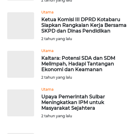
2 tahun yang lalu
WN
Utama
JATENG
Ketua Komisi III DPRD Kotabaru
Siapkan Rangkaian Kerja Bersama
WN
SKPD dan Dinas Pendidikan
NUSANTARA
2 tahun yang lalu
Utama
WN
Kaltara: Potensi SDA dan SDM
JOGJA
Melimpah, Hadapi Tantangan
Ekonomi dan Keamanan
WN
2 tahun yang lalu
JATIM
Utama
Upaya Pemerintah Sulbar
WN
Meningkatkan IPM untuk
BALI
Masyarakat Sejahtera
2 tahun yang lalu
WN
KALBAR