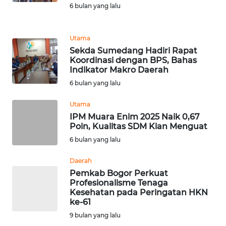
6 bulan yang lalu
SIBER
REDAKSI
Utama
Sekda Sumedang Hadiri Rapat
Koordinasi dengan BPS, Bahas
KARIR
Indikator Makro Daerah
6 bulan yang lalu
DISCLAIMER
Utama
Wahana
IPM Muara Enim 2025 Naik 0,67
News
Poin, Kualitas SDM Kian Menguat
Regional
6 bulan yang lalu
WN
Daerah
SUMUT
Pemkab Bogor Perkuat
Profesionalisme Tenaga
Kesehatan pada Peringatan HKN
WN
ke-61
JAKARTA
9 bulan yang lalu