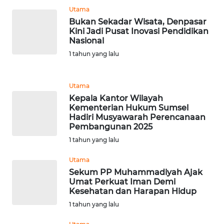
WN
Utama
JABAR
Bukan Sekadar Wisata, Denpasar
Kini Jadi Pusat Inovasi Pendidikan
Nasional
WN
1 tahun yang lalu
BANTEN
WN
Utama
NTT
Kepala Kantor Wilayah
Kementerian Hukum Sumsel
Hadiri Musyawarah Perencanaan
WN
Pembangunan 2025
KEPRI
1 tahun yang lalu
WN
Utama
PAPUA
Sekum PP Muhammadiyah Ajak
Umat Perkuat Iman Demi
Kesehatan dan Harapan Hidup
WN
1 tahun yang lalu
PAPUA
BARAT