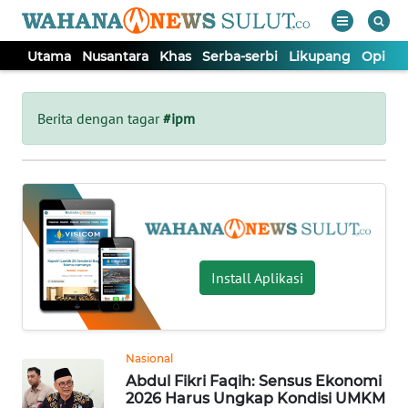
Utama
Nusantara
Khas
Serba-serbi
Likupang
Opini
WAHANA
Tutup
TV
Berita dengan tagar
#ipm
UTAMA
NUSANTARA
KHAS
Install Aplikasi
SERBA-
SERBI
Nasional
Abdul Fikri Faqih: Sensus Ekonomi
LIKUPANG
2026 Harus Ungkap Kondisi UMKM