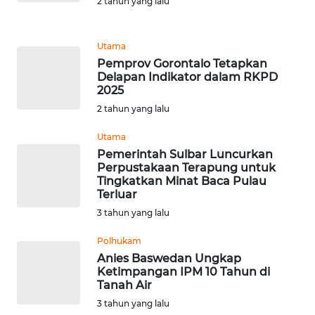
2 tahun yang lalu
WN
SULUT
Utama
Pemprov Gorontalo Tetapkan
WN
Delapan Indikator dalam RKPD
MALUKU
2025
2 tahun yang lalu
WN
MALUT
Utama
Pemerintah Sulbar Luncurkan
Perpustakaan Terapung untuk
WN
Tingkatkan Minat Baca Pulau
DAIRI
Terluar
3 tahun yang lalu
WN
DANAU
Polhukam
TOBA
Anies Baswedan Ungkap
Ketimpangan IPM 10 Tahun di
Tanah Air
WN
NIAS
3 tahun yang lalu