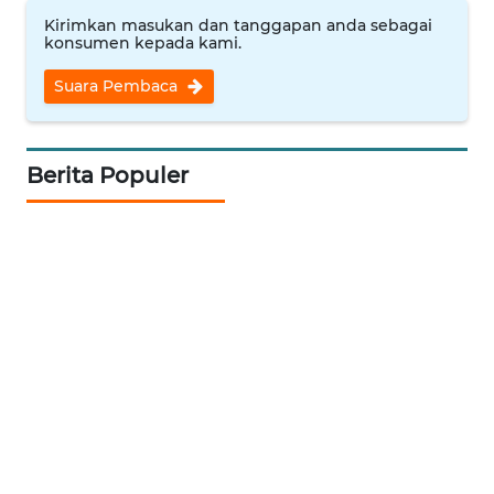
WN
Kirimkan masukan dan tanggapan anda sebagai
konsumen kepada kami.
CIREBON
Suara Pembaca
WN
INDRAMAYU
Berita Populer
WN
KUNINGAN
WN
MAJALENGKA
WN
SUBANG
WN
SUKABUMI