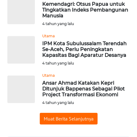
PADANG
Kemendagri: Otsus Papua untuk
LAWAS
Tingkatkan Indeks Pembangunan
Manusia
WN
4 tahun yang lalu
SUMEDANG
Utama
IPM Kota Subulussalam Terendah
WN
Se-Aceh, Perlu Peningkatan
CIANJUR
Kapasitas Bagi Aparatur Desanya
4 tahun yang lalu
WN
KEPULAUAN
Utama
SERIBU
Ansar Ahmad Katakan Kepri
Ditunjuk Bappenas Sebagai Pilot
Project Transformasi Ekonomi
WN
4 tahun yang lalu
TANGERANG
Muat Berita Selanjutnya
WN
BINJAI