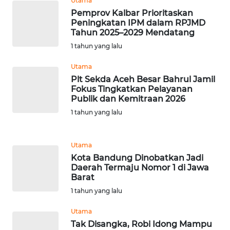
Utama
Pemprov Kalbar Prioritaskan
WN
Peningkatan IPM dalam RPJMD
RIAU
Tahun 2025–2029 Mendatang
1 tahun yang lalu
WN
Utama
SERAMBI
Plt Sekda Aceh Besar Bahrul Jamil
Fokus Tingkatkan Pelayanan
WN
Publik dan Kemitraan 2026
JAMBI
1 tahun yang lalu
WN
SULTRA
Utama
Kota Bandung Dinobatkan Jadi
Daerah Termaju Nomor 1 di Jawa
WN
Barat
NTB
1 tahun yang lalu
WN
Utama
SULTENG
Tak Disangka, Robi Idong Mampu