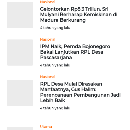
Nasional
Gelontorkan Rp8,3 Triliun, Sri
WN
Mulyani Berharap Kemiskinan di
BEKASI
Madura Berkurang
4 tahun yang lalu
WN
BOGOR
Nasional
IPM Naik, Pemda Bojonegoro
Bakal Lanjutkan RPL Desa
WN
Pascasarjana
DEPOK
4 tahun yang lalu
WN
Nasional
TAPANULI
RPL Desa Mulai Dirasakan
UTARA
Manfaatnya, Gus Halim:
Perencanaan Pembangunan Jadi
Lebih Baik
WN
4 tahun yang lalu
SAMOSIR
WN
Utama