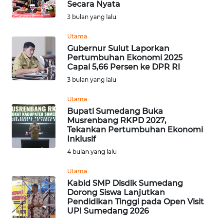
Secara Nyata
OPINI
3 bulan yang lalu
Utama
Informasi
Gubernur Sulut Laporkan
Pertumbuhan Ekonomi 2025
INDEKS
Capai 5,66 Persen ke DPR RI
BERITA
3 bulan yang lalu
KONTAK
Utama
KAMI
Bupati Sumedang Buka
Musrenbang RKPD 2027,
Tekankan Pertumbuhan Ekonomi
INFO
Inklusif
IKLAN
4 bulan yang lalu
TENTANG
Utama
KAMI
Kabid SMP Disdik Sumedang
Dorong Siswa Lanjutkan
Pendidikan Tinggi pada Open Visit
PEDOMAN
UPI Sumedang 2026
MEDIA