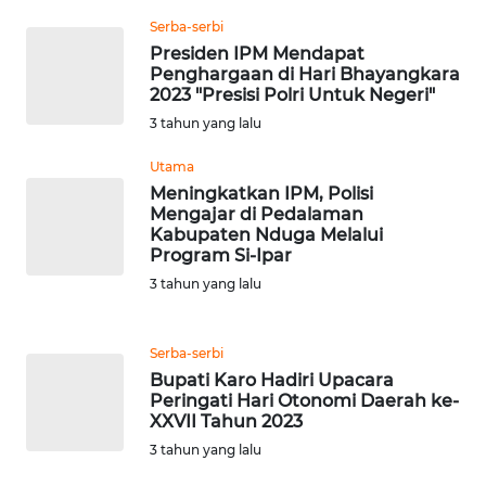
WN
LABUHANBATU
Serba-serbi
Presiden IPM Mendapat
Penghargaan di Hari Bhayangkara
WN
2023 "Presisi Polri Untuk Negeri"
TAPANULI
3 tahun yang lalu
TENGAH
Utama
WN DELI
Meningkatkan IPM, Polisi
SERDANG
Mengajar di Pedalaman
Kabupaten Nduga Melalui
Program Si-Ipar
WN
3 tahun yang lalu
TEBING
TINGGI
Serba-serbi
WN
Bupati Karo Hadiri Upacara
PAKPAK
Peringati Hari Otonomi Daerah ke-
XXVII Tahun 2023
WN
3 tahun yang lalu
KARAWANG