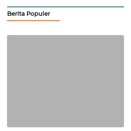
WAHANA
Berita Populer
HEALTH
WAHANA
DESA
WISATA
LAPAK
WAHANA
Wahana
Network
KONSUMEN
LISTRIK
MASYARAKAT
KELISTRIKAN