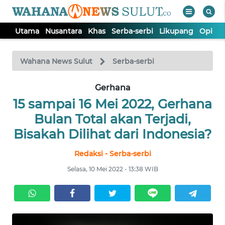
Utama
Nusantara
Khas
Serba-serbi
Likupang
Opini
WAHANA
Tutup
TV
Wahana News Sulut
Serba-serbi
UTAMA
Gerhana
15 sampai 16 Mei 2022, Gerhana
NUSANTARA
Bulan Total akan Terjadi,
Bisakah Dilihat dari Indonesia?
KHAS
Redaksi - Serba-serbi
Selasa, 10 Mei 2022 - 13:38 WIB
SERBA-
SERBI
LIKUPANG