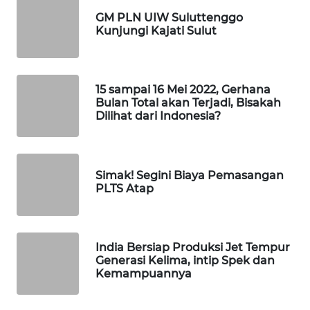
GM PLN UIW Suluttenggo
WAHANA
Kunjungi Kajati Sulut
KONSUMEN
WAHANA
LISTRIK
15 sampai 16 Mei 2022, Gerhana
Bulan Total akan Terjadi, Bisakah
Dilihat dari Indonesia?
WAHANA
TRAVEL
Simak! Segini Biaya Pemasangan
WAHANA
PLTS Atap
TV
WAHANANEWS
ID
India Bersiap Produksi Jet Tempur
Generasi Kelima, intip Spek dan
Kemampuannya
WAHANANEWS
CO ID