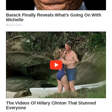
WN
PURWAKARTA
WN
PRIANGAN
TIMUR
WN
SEMARANG
WN
SOLO
WN
BOROBUDUR
WN
MADURA