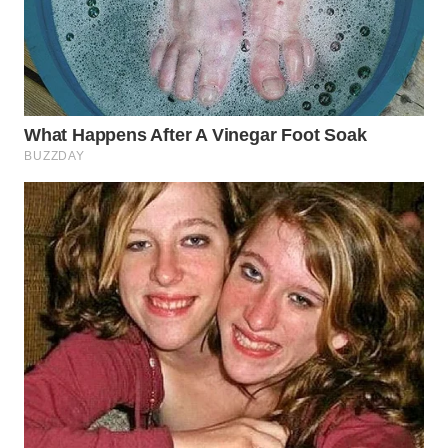
WN
LABUHANBATU
WN
TAPANULI
TENGAH
WN DELI
SERDANG
WN
TEBING
TINGGI
WN
PAKPAK
WN
KARAWANG