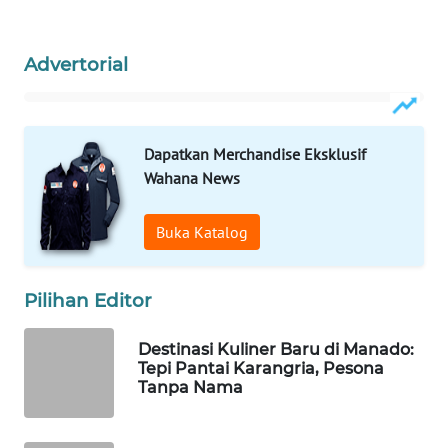
WN
BORNEO
Advertorial
Wahana
Media
Group
Dapatkan Merchandise Eksklusif
Wahana News
WAHANA
NEWS
Buka Katalog
WAHANA
TANI
Pilihan Editor
WAHANA
Destinasi Kuliner Baru di Manado:
ADVOKAT
Tepi Pantai Karangria, Pesona
Tanpa Nama
WAHANA
INFRASTRUKTUR