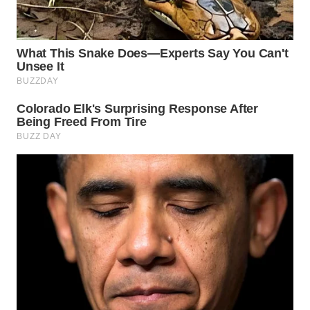
WN
CIREBON
WN
INDRAMAYU
WN
KUNINGAN
WN
MAJALENGKA
WN
SUBANG
WN
SUKABUMI