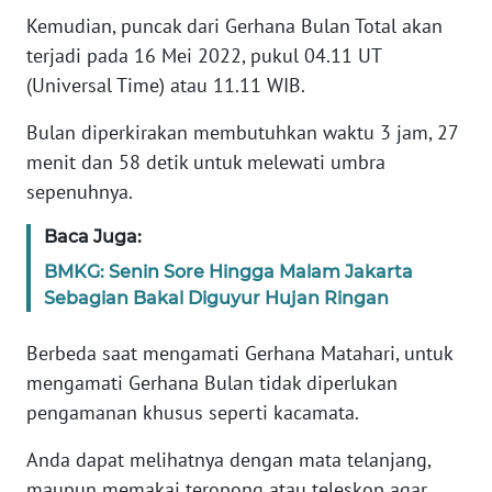
WN
Kemudian, puncak dari Gerhana Bulan Total akan
JABAR
terjadi pada 16 Mei 2022, pukul 04.11 UT
(Universal Time) atau 11.11 WIB.
WN
BANTEN
Bulan diperkirakan membutuhkan waktu 3 jam, 27
menit dan 58 detik untuk melewati umbra
WN
sepenuhnya.
NTT
Baca Juga:
WN
BMKG: Senin Sore Hingga Malam Jakarta
KEPRI
Sebagian Bakal Diguyur Hujan Ringan
WN
Berbeda saat mengamati Gerhana Matahari, untuk
PAPUA
mengamati Gerhana Bulan tidak diperlukan
pengamanan khusus seperti kacamata.
WN
PAPUA
Anda dapat melihatnya dengan mata telanjang,
BARAT
maupun memakai teropong atau teleskop agar