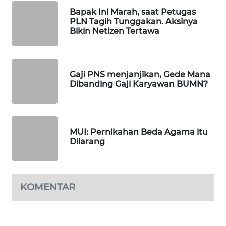
Bapak Ini Marah, saat Petugas
WAHANANEWS
PLN Tagih Tunggakan. Aksinya
NET
Bikin Netizen Tertawa
WAHANA
SPORT
Gaji PNS menjanjikan, Gede Mana
Dibanding Gaji Karyawan BUMN?
WAHANA
UMKM
WAHANA
MUI: Pernikahan Beda Agama itu
SELEB
Dilarang
WAHANA
PERSONA
KOMENTAR
WAHANA
OTOMOTIF