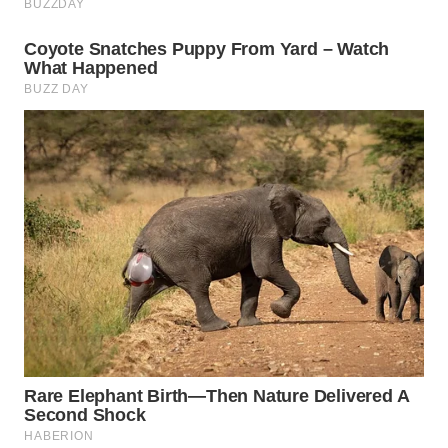
WN
SURABAYA
WN
NATUNA
WN
BINTAN
WN
MANDALIKA
WN
LIKUPANG
WN
LABUANBAJO