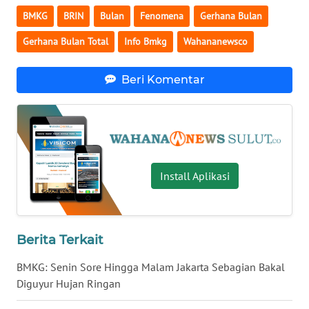
BMKG
BRIN
Bulan
Fenomena
Gerhana Bulan
WN
SULBAR
Gerhana Bulan Total
Info Bmkg
Wahananewsco
WN
Beri Komentar
BABEL
WN
SUMBAR
WN
Install Aplikasi
SUMSEL
WN
Berita Terkait
BENGKULU
BMKG: Senin Sore Hingga Malam Jakarta Sebagian Bakal
WN
Diguyur Hujan Ringan
LAMPUNG