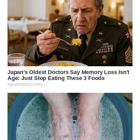
WN
LANGKAT
WN
TAPANULI
SELATAN
WN
TANJUNG
LESUNG
WN
KARO
WN
SIMALUNGUN