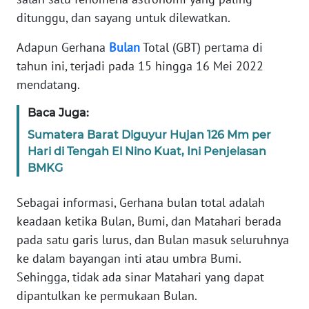
SIBER
ditunggu, dan sayang untuk dilewatkan.
Adapun Gerhana
Bulan
Total (GBT) pertama di
REDAKSI
tahun ini, terjadi pada 15 hingga 16 Mei 2022
mendatang.
KARIR
Baca Juga:
DISCLAIMER
Sumatera Barat Diguyur Hujan 126 Mm per
Hari di Tengah El Nino Kuat, Ini Penjelasan
Wahana
BMKG
News
Regional
Sebagai informasi, Gerhana bulan total adalah
keadaan ketika Bulan, Bumi, dan Matahari berada
WN
SUMUT
pada satu garis lurus, dan Bulan masuk seluruhnya
ke dalam bayangan inti atau umbra Bumi.
WN
Sehingga, tidak ada sinar Matahari yang dapat
JAKARTA
dipantulkan ke permukaan Bulan.