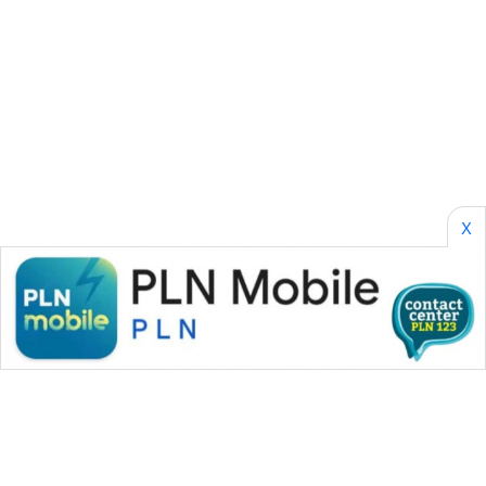
ENERGI
NEWS
CILEUNGSI
NEWS
BERKAT
NEWS
X
BERAMPU
NEWS
ANUGERAH
NEWS
AKHLAK
ID