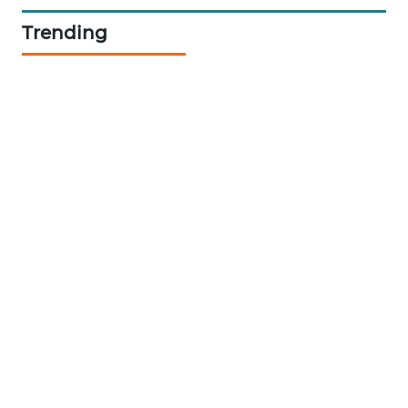
Trending
WALINKI
ID
MAWAKA
ID
MARTABAT
NET
PLN
WATCH
MKLI
LPKKI
LKKI