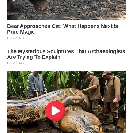
PADANG
LAWAS
WN
SUMEDANG
WN
CIANJUR
WN
KEPULAUAN
SERIBU
WN
TANGERANG
WN
BINJAI