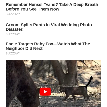
WN
BEKASI
WN
BOGOR
WN
DEPOK
WN
TAPANULI
UTARA
WN
SAMOSIR
WN