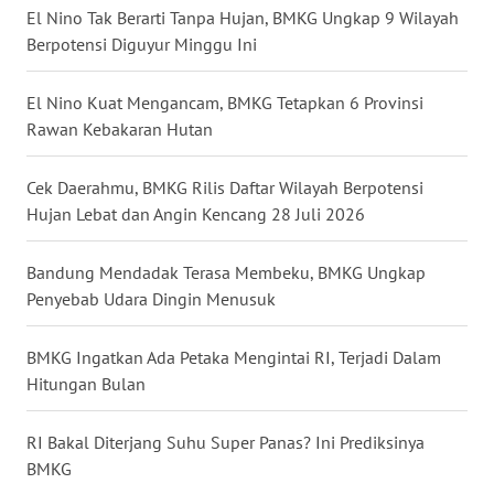
El Nino Tak Berarti Tanpa Hujan, BMKG Ungkap 9 Wilayah
WN
Berpotensi Diguyur Minggu Ini
JATENG
El Nino Kuat Mengancam, BMKG Tetapkan 6 Provinsi
WN
Rawan Kebakaran Hutan
NUSANTARA
Cek Daerahmu, BMKG Rilis Daftar Wilayah Berpotensi
WN
Hujan Lebat dan Angin Kencang 28 Juli 2026
JOGJA
Bandung Mendadak Terasa Membeku, BMKG Ungkap
WN
Penyebab Udara Dingin Menusuk
JATIM
BMKG Ingatkan Ada Petaka Mengintai RI, Terjadi Dalam
WN
BALI
Hitungan Bulan
WN
RI Bakal Diterjang Suhu Super Panas? Ini Prediksinya
KALBAR
BMKG