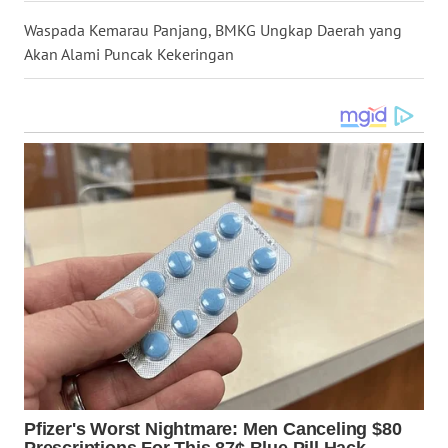
WN
Waspada Kemarau Panjang, BMKG Ungkap Daerah yang
KALTENG
Akan Alami Puncak Kekeringan
WN
KALTARA
WN
KALSEL
WN
KALTIM
WN
SULSEL
WN
GORONTALO