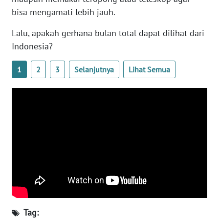
bisa mengamati lebih jauh.
WN
RIAU
Lalu, apakah gerhana bulan total dapat dilihat dari
Indonesia?
WN
SERAMBI
1
2
3
Selanjutnya
Lihat Semua
WN
JAMBI
WN
SULTRA
WN
NTB
WN
SULTENG
Tag: