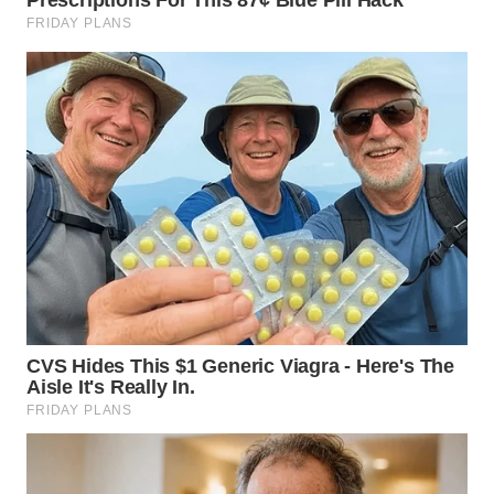
WN
SULUT
WN
MALUKU
WN
MALUT
WN
DAIRI
WN
DANAU
TOBA
WN
NIAS