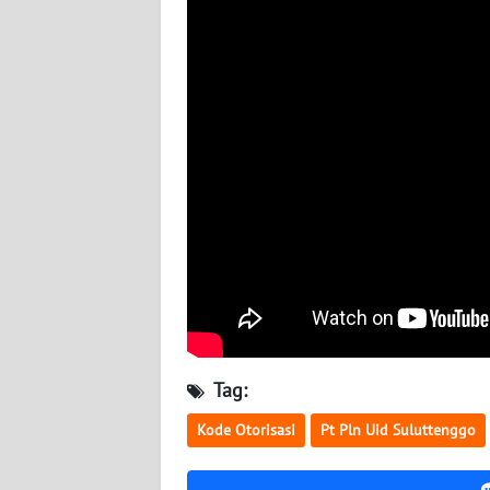
WN
RIAU
WN
SERAMBI
WN
JAMBI
WN
SULTRA
WN
NTB
Tag:
WN
Kode Otorisasi
Pt Pln Uid Suluttenggo
SULTENG