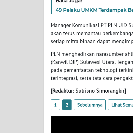
Baca Juga:
JABAR
49 Pelaku UMKM Terdampak Be
WN
Manager Komunikasi PT PLN UID S
BANTEN
akan terus memantau perkembanga
setiap mitra binaan dapat mengimpl
WN
NTT
PLN menghadirkan narasumber ahli d
(Kanwil DJP) Sulawesi Utara, Tenga
WN
KEPRI
pada pemanfaatan teknologi terkini
terintegrasi, serta tata cara penga
WN
[Redaktur: Sutrisno Simorangkir]
PAPUA
1
2
Sebelumnya
Lihat Sem
WN
PAPUA
BARAT