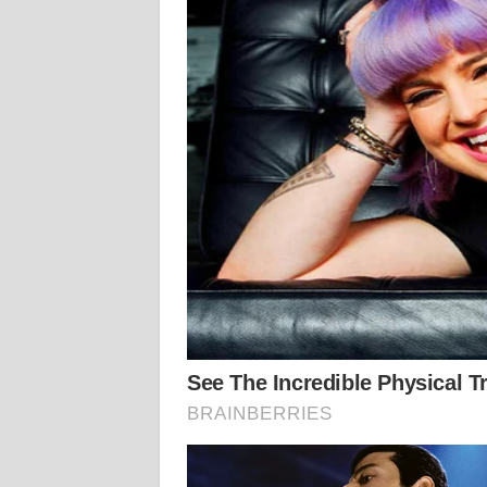
KALTENG
WN
KALTARA
WN
KALSEL
WN
KALTIM
WN
SULSEL
WN
GORONTALO
WN