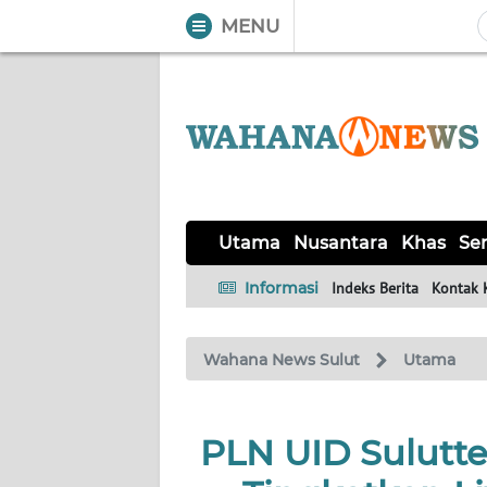
MENU
WAHANA
Tutup
TV
UTAMA
NUSANTARA
Utama
Nusantara
Khas
Ser
KHAS
Informasi
Indeks Berita
Kontak 
SERBA-
Wahana News Sulut
Utama
SERBI
LIKUPANG
PLN UID Sulutt