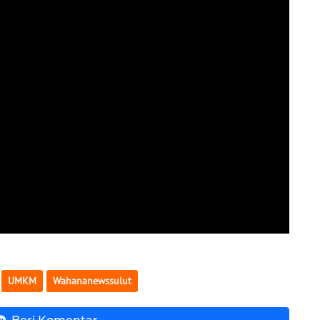
UMKM
Wahananewssulut