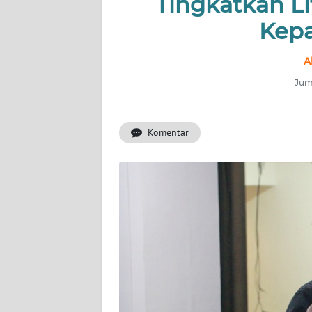
Tingkatkan Li
OPINI
Kepa
Informasi
A
INDEKS
BERITA
Juma
KONTAK
Komentar
KAMI
INFO
IKLAN
TENTANG
KAMI
PEDOMAN
MEDIA
SIBER