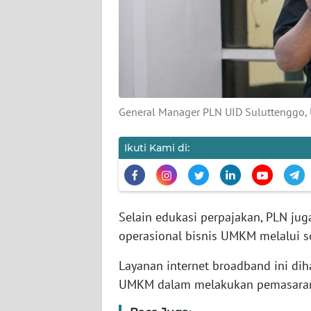
REDAKSI
KARIR
DISCLAIMER
General Manager PLN UID Suluttenggo,
Wahana
Ikuti Kami di:
News
Regional
WN
Selain edukasi perpajakan, PLN ju
SUMUT
operasional bisnis UMKM melalui s
WN
Layanan internet broadband ini dih
JAKARTA
UMKM dalam melakukan pemasaran di
WN