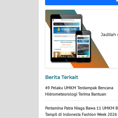
WN
SULBAR
WN
BABEL
Jadilah
WN
SUMBAR
WN
SUMSEL
Berita Terkait
WN
BENGKULU
49 Pelaku UMKM Terdampak Bencana
Hidrometeorologi Terima Bantuan
WN
LAMPUNG
Pertamina Patra Niaga Bawa 11 UMKM B
Tampil di Indonesia Fashion Week 2026
WN