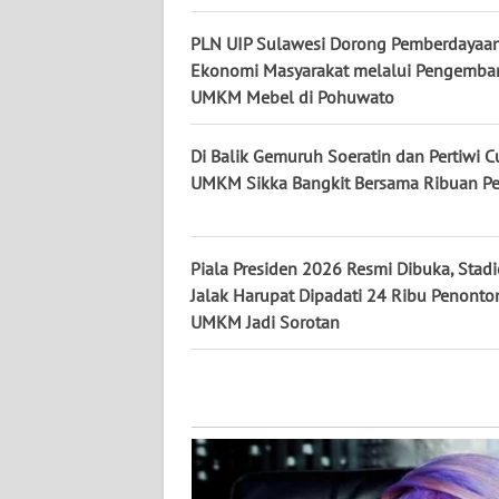
JATENG
PLN UIP Sulawesi Dorong Pemberdayaa
Ekonomi Masyarakat melalui Pengemb
WN
UMKM Mebel di Pohuwato
NUSANTARA
Di Balik Gemuruh Soeratin dan Pertiwi C
WN
UMKM Sikka Bangkit Bersama Ribuan P
JOGJA
WN
Piala Presiden 2026 Resmi Dibuka, Stadi
JATIM
Jalak Harupat Dipadati 24 Ribu Penonto
UMKM Jadi Sorotan
WN
BALI
WN
KALBAR
WN