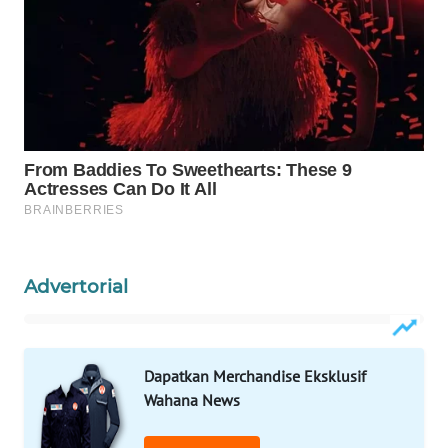
WALINKI
ID
MAWAKA
ID
MARTABAT
NET
PLN
WATCH
Advertorial
MKLI
Dapatkan Merchandise Eksklusif
LPKKI
Wahana News
LKKI