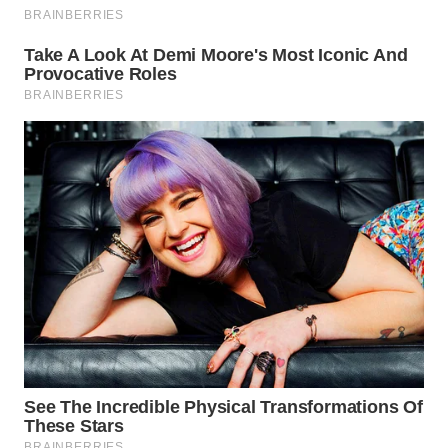
WN
PURWAKARTA
WN
PRIANGAN
TIMUR
WN
SEMARANG
WN
SOLO
WN
BOROBUDUR
WN
MADURA