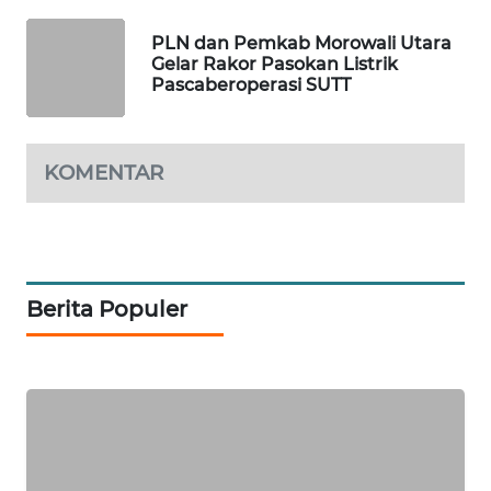
KRT
NEWS
PLN dan Pemkab Morowali Utara
Gelar Rakor Pasokan Listrik
Pascaberoperasi SUTT
KARING
NEWS
KOMENTAR
JURNAL
MARITIM
HUMBANG
NEWS
Berita Populer
GARONGGANG
NEWS
FISUELRI
ID