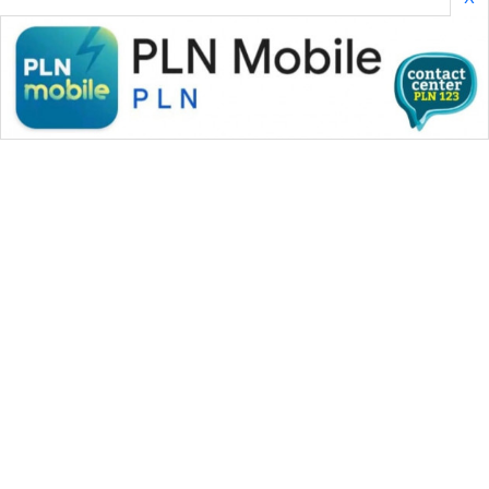
WAHANA MEDIA GROUP
|
|
|
WAHANA NEWS co
WAHANA TANI
WAHANA ADVOKAT
|
|
WAHANA INFRASTRUKTUR
WAHANA KONSUMEN
|
|
|
WAHANA LISTRIK
WAHANA TRAVEL
WAHANA TV