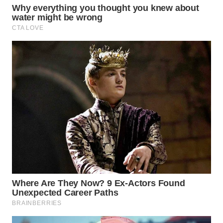
WAHANANEWS
NET
WAHANA
SPORT
WAHANA
UMKM
WAHANA
SELEB
WAHANA
PERSONA
WAHANA
OTOMOTIF