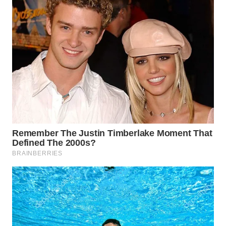
WN
BEKASI
WN
BOGOR
WN
DEPOK
WN
TAPANULI
UTARA
WN
SAMOSIR
WN