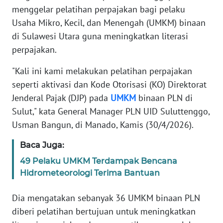
menggelar pelatihan perpajakan bagi pelaku
SIBER
Usaha Mikro, Kecil, dan Menengah (UMKM) binaan
di Sulawesi Utara guna meningkatkan literasi
REDAKSI
perpajakan.
KARIR
"Kali ini kami melakukan pelatihan perpajakan
seperti aktivasi dan Kode Otorisasi (KO) Direktorat
DISCLAIMER
Jenderal Pajak (DJP) pada
UMKM
binaan PLN di
Sulut," kata General Manager PLN UID Suluttenggo,
Wahana
News
Usman Bangun, di Manado, Kamis (30/4/2026).
Regional
Baca Juga:
WN
49 Pelaku UMKM Terdampak Bencana
SUMUT
Hidrometeorologi Terima Bantuan
WN
Dia mengatakan sebanyak 36 UMKM binaan PLN
JAKARTA
diberi pelatihan bertujuan untuk meningkatkan