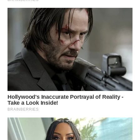
WN
SURABAYA
WN
NATUNA
WN
BINTAN
WN
MANDALIKA
WN
LIKUPANG
WN
LABUANBAJO