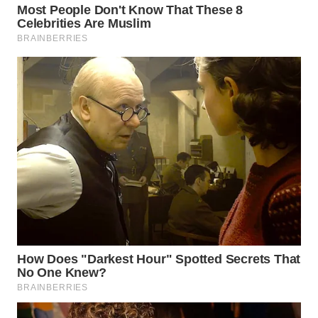
WN
LABUHANBATU
WN
TAPANULI
TENGAH
WN DELI
SERDANG
WN
TEBING
TINGGI
WN
PAKPAK
WN
KARAWANG