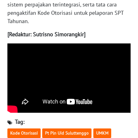
sistem perpajakan terintegrasi, serta tata cara
WN
pengaktifan Kode Otorisasi untuk pelaporan SPT
JATENG
Tahunan.
WN
[Redaktur: Sutrisno Simorangkir]
NUSANTARA
WN
JOGJA
WN
JATIM
WN
BALI
Tag:
WN
KALBAR
Kode Otorisasi
Pt Pln Uid Suluttenggo
UMKM