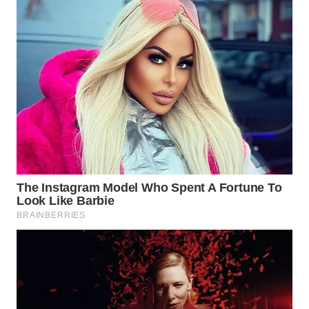
WAHANA
HEALTH
WAHANA
DESA
WISATA
LAPAK
WAHANA
Wahana
Network
KONSUMEN
LISTRIK
MASYARAKAT
KELISTRIKAN