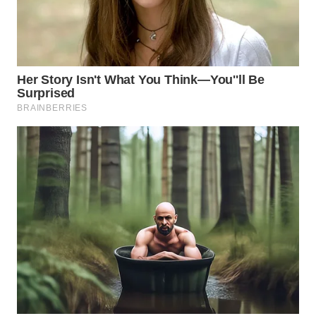
WAHANA
KONSUMEN
WAHANA
LISTRIK
WAHANA
TRAVEL
WAHANA
TV
WAHANANEWS
ID
WAHANANEWS
CO ID