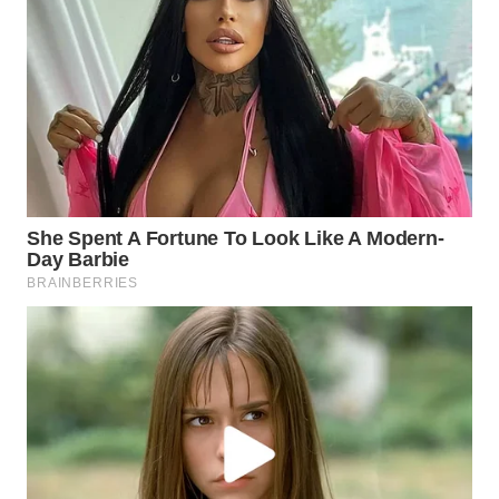
WN
BORNEO
Wahana
Media
Group
WAHANA
NEWS
WAHANA
TANI
WAHANA
ADVOKAT
WAHANA
INFRASTRUKTUR