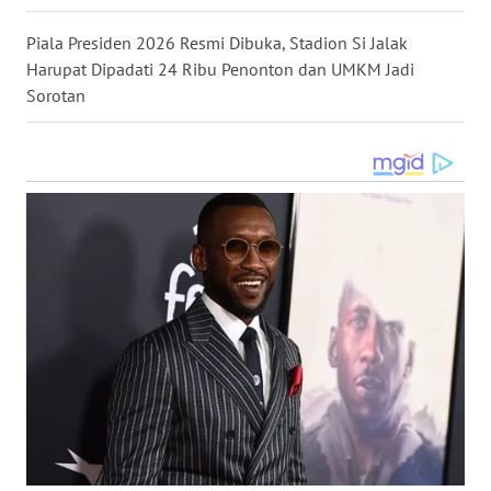
WN
Piala Presiden 2026 Resmi Dibuka, Stadion Si Jalak
LANGKAT
Harupat Dipadati 24 Ribu Penonton dan UMKM Jadi
Sorotan
WN
TAPANULI
SELATAN
WN
TANJUNG
LESUNG
WN
KARO
WN
SIMALUNGUN