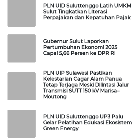
PLN UID Suluttenggo Latih UMKM
SIDIKALANG
Sulut Tingkatkan Literasi
NEWS
Perpajakan dan Kepatuhan Pajak
SIBARAGAS
NEWS
Gubernur Sulut Laporkan
Pertumbuhan Ekonomi 2025
Capai 5,66 Persen ke DPR RI
METRO
SIANTAR
NEWS
PLN UIP Sulawesi Pastikan
Kelestarian Cagar Alam Panua
Tetap Terjaga Meski Dilintasi Jalur
METRO
Transmisi SUTT 150 kV Marisa–
MEDAN
Moutong
NEWS
METRO
PLN UID Suluttenggo UP3 Palu
JAKARTA
Gelar Pelatihan Edukasi Ekosistem
NEWS
Green Energy