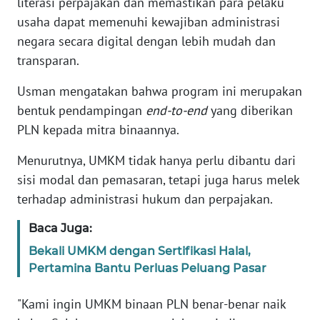
literasi perpajakan dan memastikan para pelaku
WN
usaha dapat memenuhi kewajiban administrasi
JABAR
negara secara digital dengan lebih mudah dan
transparan.
WN
BANTEN
Usman mengatakan bahwa program ini merupakan
bentuk pendampingan
end-to-end
yang diberikan
WN
PLN kepada mitra binaannya.
NTT
Menurutnya, UMKM tidak hanya perlu dibantu dari
WN
sisi modal dan pemasaran, tetapi juga harus melek
KEPRI
terhadap administrasi hukum dan perpajakan.
WN
Baca Juga:
PAPUA
Bekali UMKM dengan Sertifikasi Halal,
Pertamina Bantu Perluas Peluang Pasar
WN
PAPUA
"Kami ingin UMKM binaan PLN benar-benar naik
BARAT