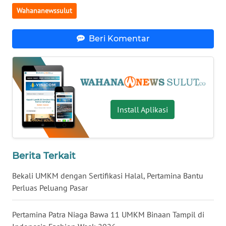
Wahananewssulut
WN
KALTENG
Beri Komentar
WN
KALTARA
WN
KALSEL
Install Aplikasi
WN
KALTIM
Berita Terkait
WN
SULSEL
Bekali UMKM dengan Sertifikasi Halal, Pertamina Bantu
Perluas Peluang Pasar
WN
GORONTALO
Pertamina Patra Niaga Bawa 11 UMKM Binaan Tampil di