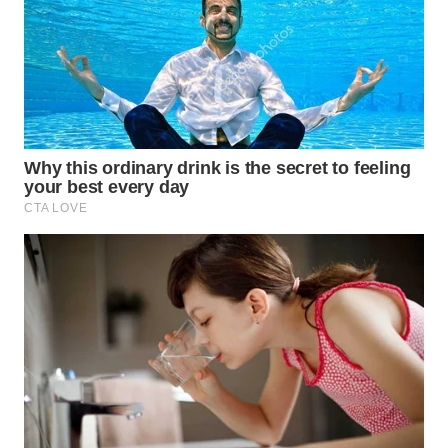
PADANG
LAWAS
WN
SUMEDANG
WN
CIANJUR
WN
KEPULAUAN
SERIBU
WN
TANGERANG
WN
BINJAI