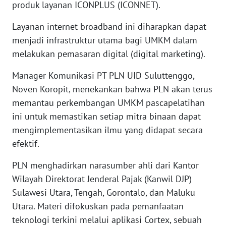
produk layanan ICONPLUS (ICONNET).
WN
Layanan internet broadband ini diharapkan dapat
SULBAR
menjadi infrastruktur utama bagi UMKM dalam
melakukan pemasaran digital (digital marketing).
WN
BABEL
Manager Komunikasi PT PLN UID Suluttenggo,
Noven Koropit, menekankan bahwa PLN akan terus
WN
SUMBAR
memantau perkembangan UMKM pascapelatihan
ini untuk memastikan setiap mitra binaan dapat
WN
mengimplementasikan ilmu yang didapat secara
SUMSEL
efektif.
PLN menghadirkan narasumber ahli dari Kantor
WN
BENGKULU
Wilayah Direktorat Jenderal Pajak (Kanwil DJP)
Sulawesi Utara, Tengah, Gorontalo, dan Maluku
WN
Utara. Materi difokuskan pada pemanfaatan
LAMPUNG
teknologi terkini melalui aplikasi Cortex, sebuah