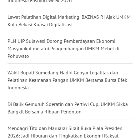
Indonesia Fashion Week 2026
WN
SULUT
Lewat Pelatihan Digital Marketing, BAZNAS RI Ajak UMKM
Kota Bekasi Kuasai Digitalisasi
WN
MALUKU
PLN UIP Sulawesi Dorong Pemberdayaan Ekonomi
Masyarakat melalui Pengembangan UMKM Mebel di
WN
Pohuwato
MALUT
Wakil Bupati Sumedang Hadiri Gebyar Legalitas dan
WN
Pelatihan Keamanan Pangan UMKM Bersama Bursa Efek
DAIRI
Indonesia
WN
Di Balik Gemuruh Soeratin dan Pertiwi Cup, UMKM Sikka
DANAU
Bangkit Bersama Ribuan Penonton
TOBA
Mendagri Tito dan Maruarar Sirait Buka Piala Presiden
WN
NIAS
2026: Jadi Hiburan dan Tingkatkan Ekonomi Rakyat