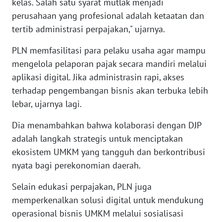
kelas. Salah satu syarat mutlak menjadi
perusahaan yang profesional adalah ketaatan dan
WN
tertib administrasi perpajakan," ujarnya.
RIAU
PLN memfasilitasi para pelaku usaha agar mampu
WN
mengelola pelaporan pajak secara mandiri melalui
SERAMBI
aplikasi digital. Jika administrasin rapi, akses
terhadap pengembangan bisnis akan terbuka lebih
WN
JAMBI
lebar, ujarnya lagi.
Dia menambahkan bahwa kolaborasi dengan DJP
WN
adalah langkah strategis untuk menciptakan
SULTRA
ekosistem UMKM yang tangguh dan berkontribusi
nyata bagi perekonomian daerah.
WN
NTB
Selain edukasi perpajakan, PLN juga
memperkenalkan solusi digital untuk mendukung
WN
SULTENG
operasional bisnis UMKM melalui sosialisasi