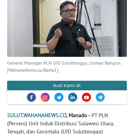
OPINI
Informasi
INDEKS
BERITA
KONTAK
General Manager PLN UID Suluttenggo, Usman Bangun.
KAMI
[WahanaNews.co/Barta1]
INFO
Ikuti Kami di:
IKLAN
TENTANG
KAMI
SULUT.WAHANANEWS.CO
, Manado -
PT PLN
(Persero) Unit Induk Distribusi Sulawesi Utara,
PEDOMAN
Tengah, dan Gorontalo (UID Suluttenggo)
MEDIA