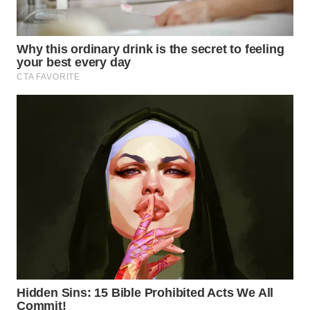
WN
CIREBON
WN
INDRAMAYU
WN
KUNINGAN
WN
MAJALENGKA
WN
SUBANG
WN
SUKABUMI