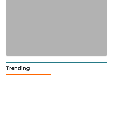
ENERGI
NEWS
CILEUNGSI
NEWS
BERKAT
NEWS
BERAMPU
NEWS
Trending
ANUGERAH
NEWS
AKHLAK
ID