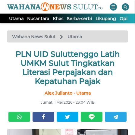
Utama
Nusantara
Khas
Serba-serbi
Likupang
Opini
WAHANA
Tutup
TV
Wahana News Sulut
Utama
UTAMA
PLN UID Suluttenggo Latih
UMKM Sulut Tingkatkan
NUSANTARA
Literasi Perpajakan dan
Kepatuhan Pajak
KHAS
Alex Julianto - Utama
Jumat, 1 Mei 2026 - 23:04 WIB
SERBA-
SERBI
LIKUPANG