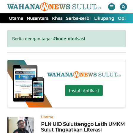
Utama
Nusantara
Khas
Serba-serbi
Likupang
Opini
WAHANA
Tutup
TV
Berita dengan tagar
#kode-otorisasi
UTAMA
NUSANTARA
KHAS
Install Aplikasi
SERBA-
SERBI
Utama
PLN UID Suluttenggo Latih UMKM
LIKUPANG
Sulut Tingkatkan Literasi