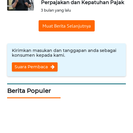
Perpajakan dan Kepatuhan Pajak
OPINI
3 bulan yang lalu
Informasi
Muat Berita Selanjutnya
INDEKS
BERITA
Kirimkan masukan dan tanggapan anda sebagai
konsumen kepada kami.
KONTAK
KAMI
Suara Pembaca
INFO
IKLAN
Berita Populer
TENTANG
KAMI
PEDOMAN
MEDIA