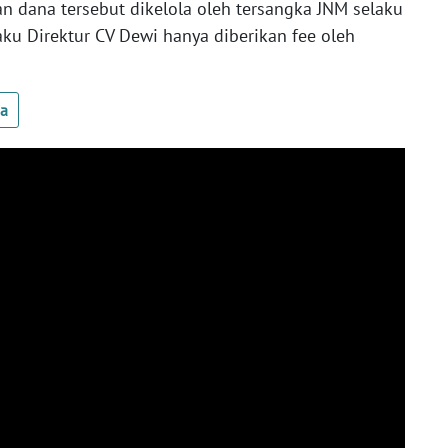
an dana tersebut dikelola oleh tersangka JNM selaku
ku Direktur CV Dewi hanya diberikan fee oleh
ua