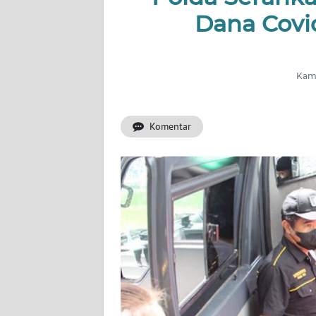
OPINI
Dana Covid
Informasi
INDEKS
Kami
BERITA
KONTAK
Komentar
KAMI
INFO
IKLAN
TENTANG
KAMI
PEDOMAN
MEDIA
SIBER