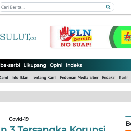
ba-serbi
Likupang
Opini
Indeks
Kami
Info Iklan
Tentang Kami
Pedoman Media Siber
Redaksi
Karir
Covid-19
B
n 3 Tersangka Korupsi