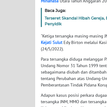
Minahasa
Utara Tahun Anggaran 20
JABAR
Baca Juga:
WN
Terseret Skandal Hibah Gereja,
BANTEN
Penyidik
WN
"Ketiga tersangka masing-masing J
NTT
Kejati
Sulut
Edy Birton melalui Ka
(24/5/2022).
WN
KEPRI
Para tersangka diduga melanggar Pa
Undang Nomor 31 Tahun 1999 tent
WN
sebagaimana diubah dan ditamba
PAPUA
tentang Perubahan atas Undang-U
Pemberantasan Tindak Pidana Korups
WN
PAPUA
Adapun kasus posisi perkara dugaa
BARAT
tersangka JNM, MMO dan tersangka