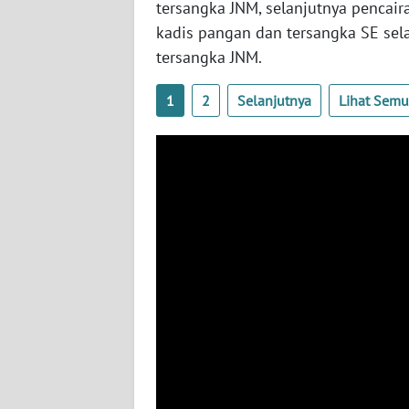
WN
tersangka JNM, selanjutnya pencair
SULBAR
kadis pangan dan tersangka SE sela
tersangka JNM.
WN
BABEL
1
2
Selanjutnya
Lihat Sem
WN
SUMBAR
WN
SUMSEL
WN
BENGKULU
WN
LAMPUNG
WN