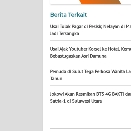
KALTENG
Berita Terkait
WN
Usai Tolak Pagar di Pesisir, Nelayan di 
KALTARA
Jadi Tersangka
WN
KALSEL
Usai Ajak Youtuber Korsel ke Hotel, Ke
Bebastugaskan Asri Damuna
WN
KALTIM
Pemuda di Sulut Tega Perkosa Wanita La
Tahun
WN
SULSEL
Jokowi Akan Resmikan BTS 4G BAKTI dan
Satria-1 di Sulawesi Utara
WN
GORONTALO
WN