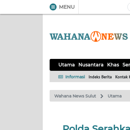
MENU
WAHANA
Tutup
TV
UTAMA
NUSANTARA
Utama
Nusantara
Khas
Ser
KHAS
Informasi
Indeks Berita
Kontak 
SERBA-
Wahana News Sulut
Utama
SERBI
LIKUPANG
Polda Serahka