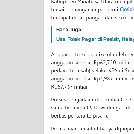
Kabupaten Minahasa Utara mengal
WN
RIAU
terkait penanganan pandemi
Covid
terdapat dinas pangan dan sekretar
WN
Baca Juga:
SERAMBI
Usai Tolak Pagar di Pesisir, Ne
WN
JAMBI
Anggaran tersebut dikelola oleh t
anggaran sebesar Rp62,750 miliar
WN
perkara terpisah) selaku KPA di Se
SULTRA
anggaran sebesar Rp4,987 miliar s
Rp67,737 miliar.
WN
NTB
Proses pengadaan dari kedua OPD 
sama bernama CV Dewi dengan dire
WN
berkas perkara terpisah).
SULTENG
Perusahaan tersebut hanya dipinj