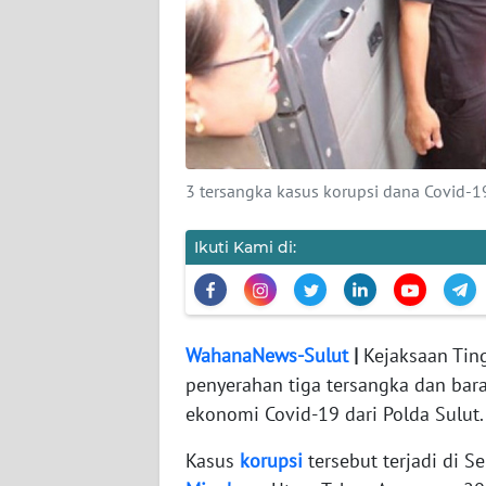
REDAKSI
KARIR
DISCLAIMER
3 tersangka kasus korupsi dana Covid-19
Wahana
News
Ikuti Kami di:
Regional
WN
SUMUT
WahanaNews-Sulut
|
Kejaksaan Ting
penyerahan tiga tersangka dan ba
WN
ekonomi Covid-19 dari Polda Sulut.
JAKARTA
Kasus
korupsi
tersebut terjadi di 
WN