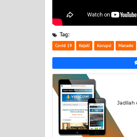
JATENG
WN
NUSANTARA
Tag:
WN
Covid 19
Kejati
Korupsi
Manado
JOGJA
WN
JATIM
WN
BALI
Jadilah
WN
KALBAR
WN