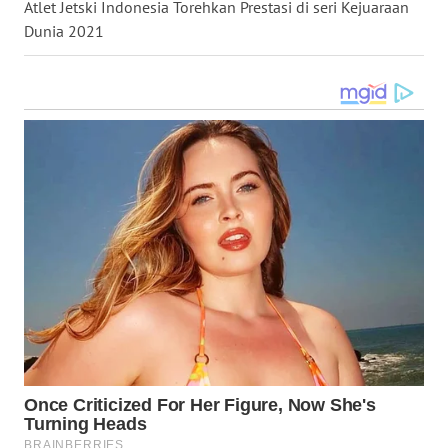
Atlet Jetski Indonesia Torehkan Prestasi di seri Kejuaraan
WN
Dunia 2021
SULUT
WN
MALUKU
WN
MALUT
WN
DAIRI
WN
DANAU
TOBA
WN
NIAS