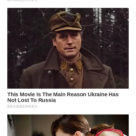
WAHANA
KONSUMEN
WAHANA
LISTRIK
WAHANA
TRAVEL
WAHANA
TV
WAHANANEWS
ID
WAHANANEWS
CO ID