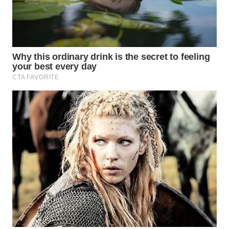
WN
BEKASI
WN
BOGOR
WN
DEPOK
WN
TAPANULI
UTARA
WN
SAMOSIR
WN