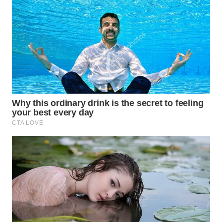
WN
LABUHANBATU
WN
TAPANULI
TENGAH
WN DELI
SERDANG
WN
TEBING
TINGGI
WN
PAKPAK
WN
KARAWANG