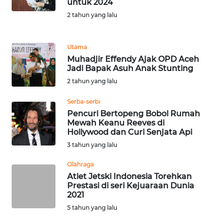
untuk 2024
SIBER
2 tahun yang lalu
REDAKSI
Utama
Muhadjir Effendy Ajak OPD Aceh
KARIR
Jadi Bapak Asuh Anak Stunting
2 tahun yang lalu
DISCLAIMER
Serba-serbi
Wahana
Pencuri Bertopeng Bobol Rumah
News
Mewah Keanu Reeves di
Regional
Hollywood dan Curi Senjata Api
3 tahun yang lalu
WN
Olahraga
SUMUT
Atlet Jetski Indonesia Torehkan
Prestasi di seri Kejuaraan Dunia
WN
2021
JAKARTA
5 tahun yang lalu