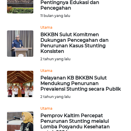
Pentingnya Edukasi dan
Pencegahan
OPINI
11 bulan yang lalu
Informasi
Utama
BKKBN Sulut Komitmen
INDEKS
Dukungan Pencegahan dan
BERITA
Penurunan Kasus Stunting
Konsisten
KONTAK
2 tahun yang lalu
KAMI
Utama
Pelayanan KB BKKBN Sulut
INFO
Mendukung Penurunan
IKLAN
Prevalensi Stunting secara Publik
2 tahun yang lalu
TENTANG
KAMI
Utama
Pemprov Kaltim Percepat
Penurunan Stunting melalui
PEDOMAN
Lomba Posyandu Kesehatan
MEDIA