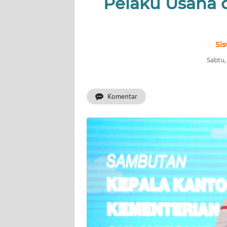
Pelaku Usaha 
OPINI
Informasi
Si
INDEKS
BERITA
Sabtu,
KONTAK
Komentar
KAMI
INFO
IKLAN
TENTANG
KAMI
PEDOMAN
MEDIA
SIBER