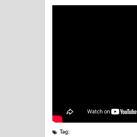
WN
SULBAR
WN
BABEL
WN
SUMBAR
WN
SUMSEL
WN
BENGKULU
WN
LAMPUNG
Tag:
WN