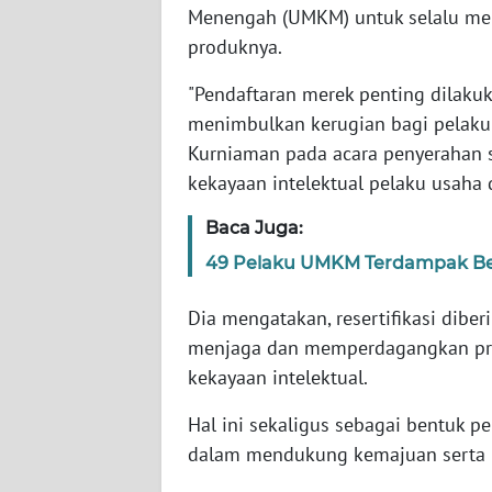
JABAR
Menengah (UMKM) untuk selalu menj
produknya.
WN
"Pendaftaran merek penting dilakuk
BANTEN
menimbulkan kerugian bagi pelak
Kurniaman pada acara penyerahan se
WN
NTT
kekayaan intelektual pelaku usaha
Baca Juga:
WN
KEPRI
49 Pelaku UMKM Terdampak Be
WN
Dia mengatakan, resertifikasi dib
PAPUA
menjaga dan memperdagangkan prod
kekayaan intelektual.
WN
PAPUA
Hal ini sekaligus sebagai bentuk 
BARAT
dalam mendukung kemajuan serta p