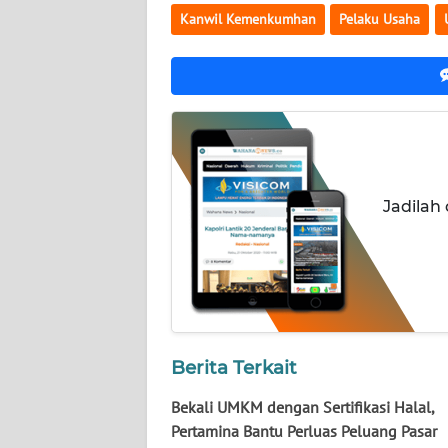
Kanwil Kemenkumhan
Pelaku Usaha
JATENG
WN
NUSANTARA
WN
JOGJA
Jadilah
WN
JATIM
WN
BALI
Berita Terkait
WN
KALBAR
Bekali UMKM dengan Sertifikasi Halal,
Pertamina Bantu Perluas Peluang Pasar
WN