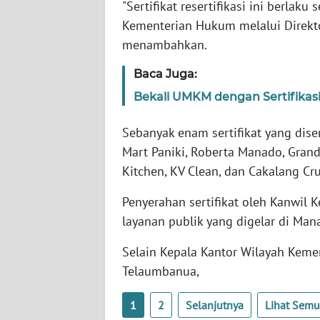
"Sertifikat resertifikasi ini berlaku
WN
RIAU
Kementerian Hukum melalui Direktor
menambahkan.
WN
SERAMBI
Baca Juga:
Bekali UMKM dengan Sertifikasi
WN
JAMBI
Sebanyak enam sertifikat yang diser
Mart Paniki, Roberta Manado, Grand
WN
Kitchen, KV Clean, dan Cakalang Cr
SULTRA
Penyerahan sertifikat oleh Kanwil
WN
layanan publik yang digelar di Ma
NTB
Selain Kepala Kantor Wilayah Kem
WN
Telaumbanua,
SULTENG
1
2
Selanjutnya
Lihat Sem