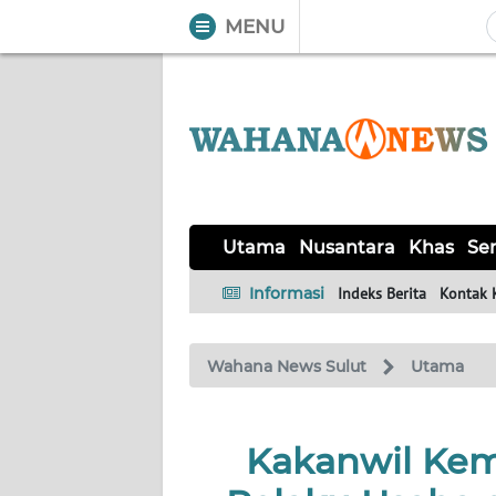
MENU
WAHANA
Tutup
TV
UTAMA
NUSANTARA
Utama
Nusantara
Khas
Ser
KHAS
Informasi
Indeks Berita
Kontak 
SERBA-
Wahana News Sulut
Utama
SERBI
LIKUPANG
Kakanwil Ke