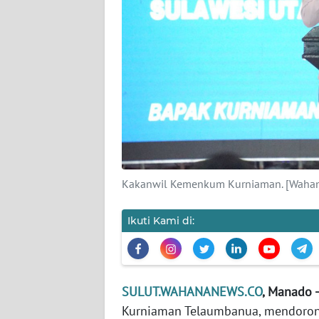
REDAKSI
KARIR
DISCLAIMER
Wahana
News
Regional
Kakanwil Kemenkum Kurniaman. [Wahan
WN
Ikuti Kami di:
SUMUT
WN
JAKARTA
SULUT.WAHANANEWS.CO
, Manado -
Kurniaman Telaumbanua, mendorong
WN