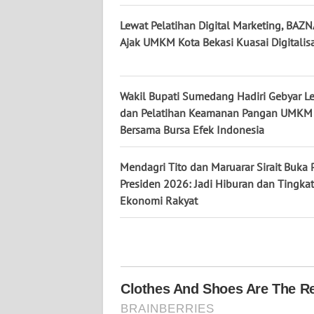
KALTENG
Lewat Pelatihan Digital Marketing, BAZN
Ajak UMKM Kota Bekasi Kuasai Digitalisa
WN
KALTARA
Wakil Bupati Sumedang Hadiri Gebyar Le
WN
dan Pelatihan Keamanan Pangan UMKM
KALSEL
Bersama Bursa Efek Indonesia
WN
Mendagri Tito dan Maruarar Sirait Buka 
KALTIM
Presiden 2026: Jadi Hiburan dan Tingka
Ekonomi Rakyat
WN
SULSEL
WN
GORONTALO
WN