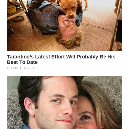
WN
BEKASI
WN
BOGOR
WN
DEPOK
WN
TAPANULI
UTARA
WN
SAMOSIR
WN