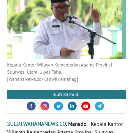
OPINI
Informasi
INDEKS
BERITA
KONTAK
Kepala Kantor Wilayah Kementerian Agama Provinsi
KAMI
Sulawesi Utara, Ulyas Taha.
[WahanaNews.co/KanwilKemenag]
INFO
IKLAN
Ikuti Kami di:
TENTANG
KAMI
SULUT.WAHANANEWS.CO
, Manado -
Kepala Kantor
PEDOMAN
Wilayah Kementerian Agama Provinsi Sulawesi
MEDIA