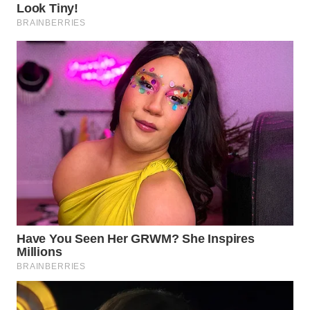
WN
SULUT
WN
MALUKU
WN
MALUT
WN
DAIRI
WN
DANAU
TOBA
WN
NIAS