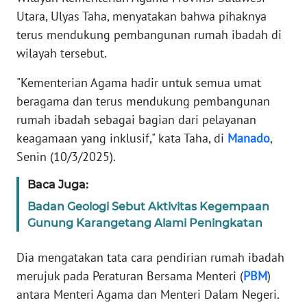
SIBER
Utara, Ulyas Taha, menyatakan bahwa pihaknya
terus mendukung pembangunan rumah ibadah di
REDAKSI
wilayah tersebut.
"Kementerian Agama hadir untuk semua umat
KARIR
beragama dan terus mendukung pembangunan
rumah ibadah sebagai bagian dari pelayanan
DISCLAIMER
keagamaan yang inklusif," kata Taha, di
Manado
,
Senin (10/3/2025).
Wahana
News
Regional
Baca Juga:
Badan Geologi Sebut Aktivitas Kegempaan
WN
Gunung Karangetang Alami Peningkatan
SUMUT
Dia mengatakan tata cara pendirian rumah ibadah
WN
merujuk pada Peraturan Bersama Menteri (
PBM
)
JAKARTA
antara Menteri Agama dan Menteri Dalam Negeri.