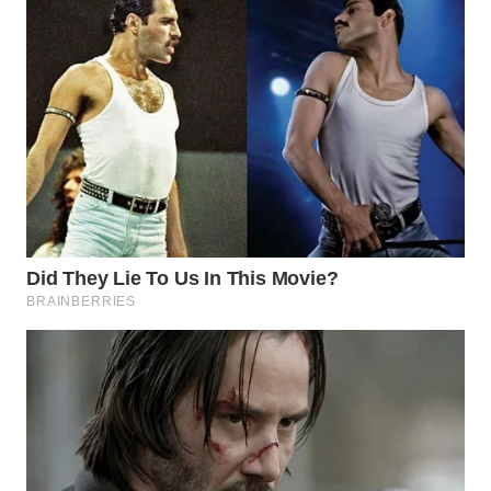
WN
PURWAKARTA
WN
PRIANGAN
TIMUR
WN
SEMARANG
WN
SOLO
WN
BOROBUDUR
WN
MADURA