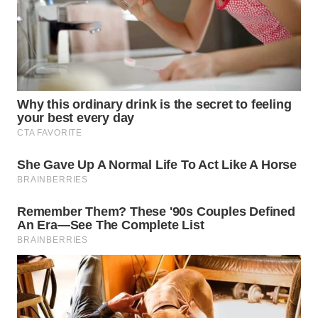
WN
LABUHANBATU
WN
TAPANULI
TENGAH
WN DELI
SERDANG
WN
TEBING
TINGGI
WN
PAKPAK
WN
KARAWANG