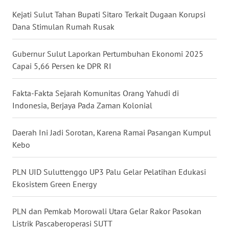
Kejati Sulut Tahan Bupati Sitaro Terkait Dugaan Korupsi
WN
JATENG
Dana Stimulan Rumah Rusak
WN
Gubernur Sulut Laporkan Pertumbuhan Ekonomi 2025
NUSANTARA
Capai 5,66 Persen ke DPR RI
WN
Fakta-Fakta Sejarah Komunitas Orang Yahudi di
JOGJA
Indonesia, Berjaya Pada Zaman Kolonial
WN
Daerah Ini Jadi Sorotan, Karena Ramai Pasangan Kumpul
JATIM
Kebo
WN
PLN UID Suluttenggo UP3 Palu Gelar Pelatihan Edukasi
BALI
Ekosistem Green Energy
WN
PLN dan Pemkab Morowali Utara Gelar Rakor Pasokan
KALBAR
Listrik Pascaberoperasi SUTT