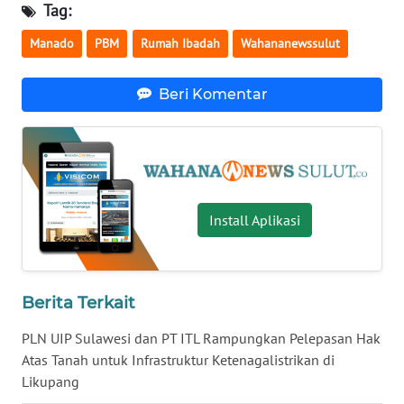
Tag:
WN
Manado
PBM
Rumah Ibadah
Wahananewssulut
SULBAR
Beri Komentar
WN
BABEL
WN
SUMBAR
Install Aplikasi
WN
SUMSEL
WN
Berita Terkait
BENGKULU
PLN UIP Sulawesi dan PT ITL Rampungkan Pelepasan Hak
Atas Tanah untuk Infrastruktur Ketenagalistrikan di
WN
Likupang
LAMPUNG