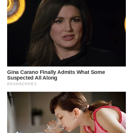
WN
LANGKAT
WN
TAPANULI
SELATAN
WN
TANJUNG
LESUNG
WN
KARO
WN
SIMALUNGUN