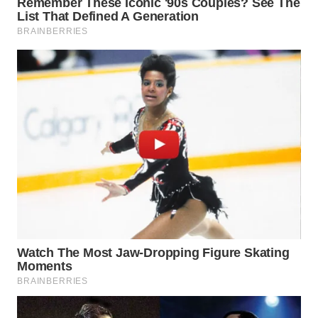
WN
CIREBON
WN
INDRAMAYU
WN
KUNINGAN
WN
MAJALENGKA
WN
SUBANG
WN
SUKABUMI