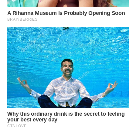
WN
BORNEO
Wahana
Media
Group
WAHANA
NEWS
WAHANA
TANI
WAHANA
ADVOKAT
WAHANA
INFRASTRUKTUR