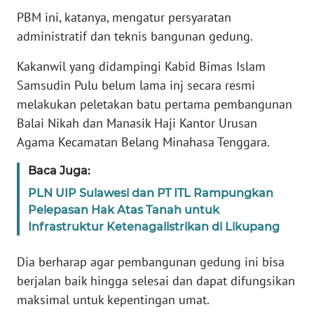
WN
PBM ini, katanya, mengatur persyaratan
JABAR
administratif dan teknis bangunan gedung.
Kakanwil yang didampingi Kabid Bimas Islam
WN
BANTEN
Samsudin Pulu belum lama inj secara resmi
melakukan peletakan batu pertama pembangunan
WN
Balai Nikah dan Manasik Haji Kantor Urusan
NTT
Agama Kecamatan Belang Minahasa Tenggara.
WN
Baca Juga:
KEPRI
PLN UIP Sulawesi dan PT ITL Rampungkan
Pelepasan Hak Atas Tanah untuk
WN
Infrastruktur Ketenagalistrikan di Likupang
PAPUA
Dia berharap agar pembangunan gedung ini bisa
WN
berjalan baik hingga selesai dan dapat difungsikan
PAPUA
maksimal untuk kepentingan umat.
BARAT