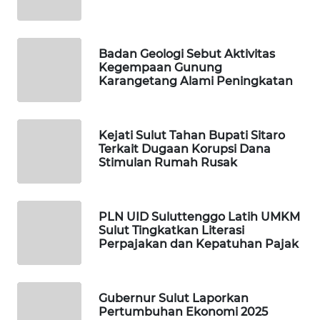
WAHANANEWS
NET
Badan Geologi Sebut Aktivitas
Kegempaan Gunung
WAHANA
Karangetang Alami Peningkatan
SPORT
WAHANA
Kejati Sulut Tahan Bupati Sitaro
UMKM
Terkait Dugaan Korupsi Dana
Stimulan Rumah Rusak
WAHANA
SELEB
PLN UID Suluttenggo Latih UMKM
Sulut Tingkatkan Literasi
WAHANA
Perpajakan dan Kepatuhan Pajak
PERSONA
WAHANA
Gubernur Sulut Laporkan
OTOMOTIF
Pertumbuhan Ekonomi 2025