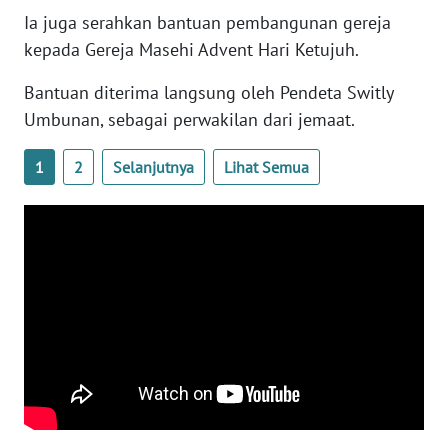
Ia juga serahkan bantuan pembangunan gereja
WN
kepada Gereja Masehi Advent Hari Ketujuh.
RIAU
Bantuan diterima langsung oleh Pendeta Switly
WN
Umbunan, sebagai perwakilan dari jemaat.
SERAMBI
1
2
Selanjutnya
Lihat Semua
WN
JAMBI
WN
SULTRA
WN
NTB
WN
SULTENG