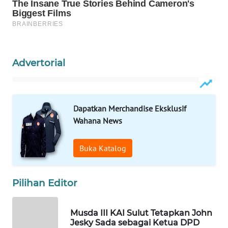
WAHANA
KONSUMEN
WAHANA
Advertorial
LISTRIK
WAHANA
TRAVEL
Dapatkan Merchandise Eksklusif
Wahana News
WAHANA
TV
Buka Katalog
WAHANANEWS
ID
Pilihan Editor
WAHANANEWS
Musda III KAI Sulut Tetapkan John
CO ID
Jesky Sada sebagai Ketua DPD