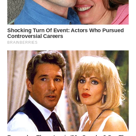
PADANG
LAWAS
WN
SUMEDANG
WN
CIANJUR
WN
KEPULAUAN
SERIBU
WN
TANGERANG
WN
BINJAI