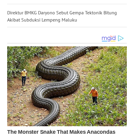
WN
Direktur BMKG Daryono Sebut Gempa Tektonik Bitung
KALTENG
Akibat Subduksi Lempeng Maluku
WN
KALTARA
WN
KALSEL
WN
KALTIM
WN
SULSEL
WN
GORONTALO