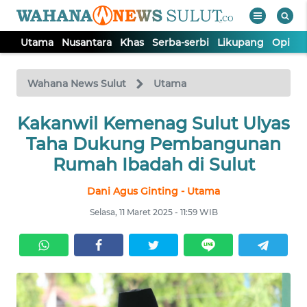
Utama
Nusantara
Khas
Serba-serbi
Likupang
Opini
WAHANA
Tutup
TV
Wahana News Sulut
Utama
Kakanwil Kemenag Sulut Ulyas
UTAMA
Taha Dukung Pembangunan
NUSANTARA
Rumah Ibadah di Sulut
Dani Agus Ginting - Utama
KHAS
Selasa, 11 Maret 2025 - 11:59 WIB
SERBA-
SERBI
LIKUPANG