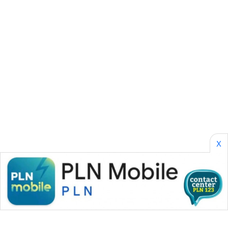
PERAPKI
NEWS
SONYA
ASA
NEWS
X