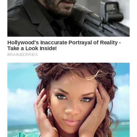
WN
SURABAYA
WN
NATUNA
WN
BINTAN
WN
MANDALIKA
WN
LIKUPANG
WN
LABUANBAJO