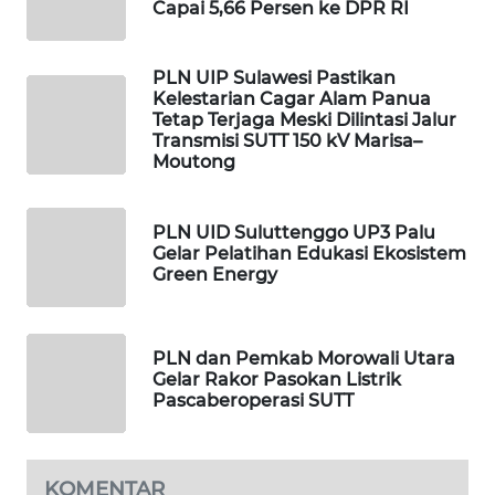
Capai 5,66 Persen ke DPR RI
WAHANA
HEALTH
PLN UIP Sulawesi Pastikan
Kelestarian Cagar Alam Panua
WAHANA
Tetap Terjaga Meski Dilintasi Jalur
DESA
Transmisi SUTT 150 kV Marisa–
WISATA
Moutong
LAPAK
PLN UID Suluttenggo UP3 Palu
WAHANA
Gelar Pelatihan Edukasi Ekosistem
Green Energy
Wahana
Network
PLN dan Pemkab Morowali Utara
KONSUMEN
Gelar Rakor Pasokan Listrik
LISTRIK
Pascaberoperasi SUTT
MASYARAKAT
KELISTRIKAN
KOMENTAR