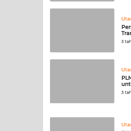
KALTENG
Ut
WN
KALTARA
Per
Tra
3 ta
WN
KALSEL
WN
KALTIM
Ut
PLN
unt
WN
SULSEL
3 ta
WN
GORONTALO
Ut
WN