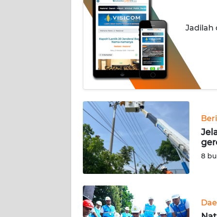
OPINI
Informasi
Jadilah
INDEKS
BERITA
KONTAK
KAMI
Ber
INFO
IKLAN
Jel
ger
TENTANG
8 bu
KAMI
PEDOMAN
MEDIA
Dae
SIBER
Nat