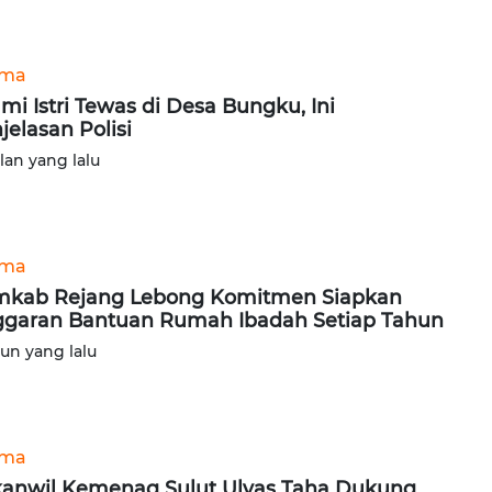
ama
mi Istri Tewas di Desa Bungku, Ini
jelasan Polisi
ulan yang lalu
ama
kab Rejang Lebong Komitmen Siapkan
garan Bantuan Rumah Ibadah Setiap Tahun
hun yang lalu
ama
anwil Kemenag Sulut Ulyas Taha Dukung