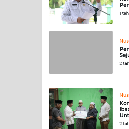
WN
Pem
RIAU
1 ta
WN
SERAMBI
Nus
WN
Pem
JAMBI
Sej
2 ta
WN
SULTRA
WN
NTB
Nus
Ko
WN
Iba
SULTENG
Unt
2 ta