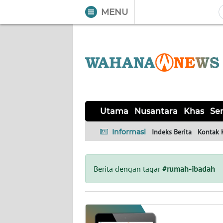
MENU
WAHANA
Tutup
TV
UTAMA
NUSANTARA
Utama
Nusantara
Khas
Ser
KHAS
Informasi
Indeks Berita
Kontak 
SERBA-
SERBI
Berita dengan tagar
#rumah-ibadah
LIKUPANG