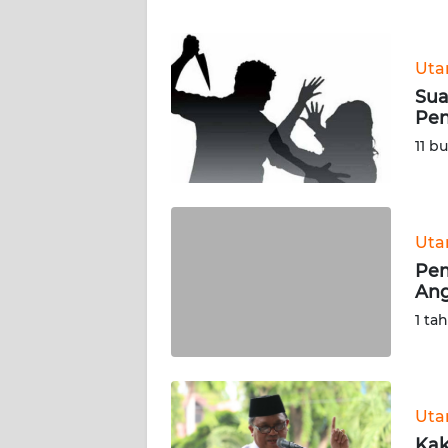
JABAR
WN
Ut
BANTEN
Sua
Pen
WN
11 b
NTT
WN
KEPRI
Ut
Pem
WN
Ang
PAPUA
1 ta
WN
PAPUA
BARAT
Ut
Kak