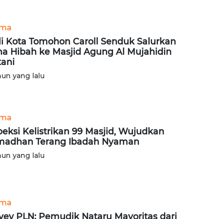
ama
i Kota Tomohon Caroll Senduk Salurkan
a Hibah ke Masjid Agung Al Mujahidin
ani
hun yang lalu
ama
peksi Kelistrikan 99 Masjid, Wujudkan
adhan Terang Ibadah Nyaman
hun yang lalu
ama
vey PLN: Pemudik Nataru Mayoritas dari