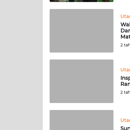
WN
SULBAR
Ut
WN
Wal
BABEL
Dan
Mat
WN
2 ta
SUMBAR
WN
Ut
SUMSEL
Ins
Ram
WN
2 ta
BENGKULU
WN
LAMPUNG
Ut
Sur
WN