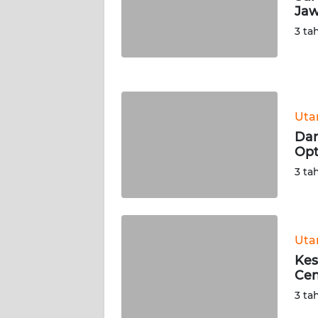
Jaw
JATENG
3 ta
WN
NUSANTARA
WN
Ut
JOGJA
Dar
Opt
WN
JATIM
3 ta
WN
BALI
Ut
Kes
WN
Cen
KALBAR
3 ta
WN