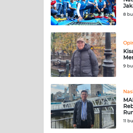
Jak
REDAKSI
8 bu
KARIR
Opi
DISCLAIMER
Kis
Men
Wahana
News
9 bu
Regional
WN
Nas
SUMUT
MAR
Reb
WN
Ru
JAKARTA
11 b
WN