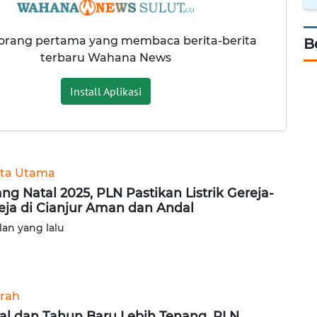
 orang pertama yang membaca berita-berita
B
terbaru Wahana News
Install Aplikasi
ita Utama
ang Natal 2025, PLN Pastikan Listrik Gereja-
eja di Cianjur Aman dan Andal
lan yang lalu
rah
al dan Tahun Baru Lebih Tenang, PLN