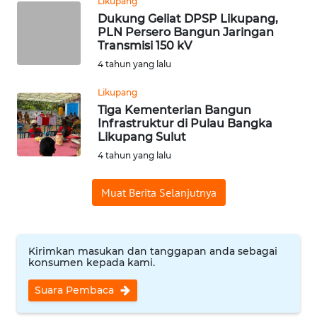
Likupang
PADANG
LAWAS
Dukung Geliat DPSP Likupang,
PLN Persero Bangun Jaringan
Transmisi 150 kV
WN
4 tahun yang lalu
SUMEDANG
Likupang
WN
Tiga Kementerian Bangun
CIANJUR
Infrastruktur di Pulau Bangka
Likupang Sulut
4 tahun yang lalu
WN
KEPULAUAN
SERIBU
Muat Berita Selanjutnya
WN
TANGERANG
Kirimkan masukan dan tanggapan anda sebagai
konsumen kepada kami.
WN
Suara Pembaca
BINJAI