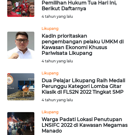
Pemilihan Hukum Tua Hari Ini,
Berikut Daftarnya
WN
4 tahun yang lalu
LANGKAT
Likupang
WN
Kadin prioritaskan
TAPANULI
pengembangan pelaku UMKM di
SELATAN
Kawasan Ekonomi Khusus
Pariwisata Likupang
4 tahun yang lalu
WN
TANJUNG
Likupang
LESUNG
Dua Pelajar Likupang Raih Medali
Perunggu Kategori Lomba Gitar
WN
Klasik di FLS2N 2022 Tingkat SMP
KARO
4 tahun yang lalu
Likupang
WN
Warga Padati Lokasi Penutupan
SIMALUNGUN
LNSIFC 2022 di Kawasan Megamas
Manado