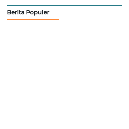
WN
Berita Populer
CIREBON
WN
INDRAMAYU
WN
KUNINGAN
WN
MAJALENGKA
WN
SUBANG
WN
SUKABUMI