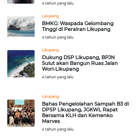
4 tahun yang lalu
WN
KALTENG
Likupang
BMKG: Waspada Gelombang
Tinggi di Perairan Likupang
WN
KALTARA
4 tahun yang lalu
Likupang
WN
Dukung DSP Likupang, BPJN
KALSEL
Sulut akan Bangun Ruas Jalan
Wori-Likupang
WN
4 tahun yang lalu
KALTIM
Likupang
WN
SULSEL
Bahas Pengelolahan Sampah B3 di
DPSP Likupang, JGKWL Rapat
Bersama KLH dan Kemenko
WN
Marves
GORONTALO
4 tahun yang lalu