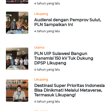
4 tahun yang lalu
WN
Likupang
BEKASI
Audiensi dengan Pemprov Sulut,
PLN Sampaikan Ini
WN
4 tahun yang lalu
BOGOR
WN
Utama
DEPOK
PLN UIP Sulawesi Bangun
Transmisi 150 kV Tuk Dukung
DPSP Likupang
WN
4 tahun yang lalu
TAPANULI
UTARA
Likupang
Destinasi Super Prioritas Indonesia
WN
Bisa Dinikmati Melalui Metaverse,
SAMOSIR
Termasuk Likupang!
4 tahun yang lalu
WN