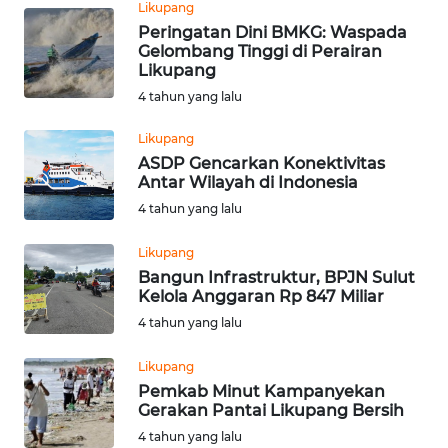
Likupang
SIBER
Peringatan Dini BMKG: Waspada
Gelombang Tinggi di Perairan
Likupang
REDAKSI
4 tahun yang lalu
KARIR
Likupang
ASDP Gencarkan Konektivitas
DISCLAIMER
Antar Wilayah di Indonesia
4 tahun yang lalu
Wahana
News
Likupang
Regional
Bangun Infrastruktur, BPJN Sulut
Kelola Anggaran Rp 847 Miliar
WN
4 tahun yang lalu
SUMUT
Likupang
Pemkab Minut Kampanyekan
WN
Gerakan Pantai Likupang Bersih
JAKARTA
4 tahun yang lalu