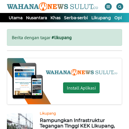
Utama
Nusantara
Khas
Serba-serbi
Likupang
Opini
WAHANA
Tutup
TV
Berita dengan tagar
#likupang
UTAMA
NUSANTARA
KHAS
Install Aplikasi
SERBA-
SERBI
Likupang
Rampungkan Infrastruktur
LIKUPANG
Tegangan Tinggi KEK Likupang,