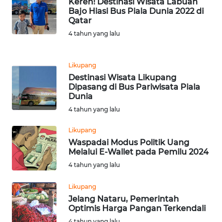
Keren! Destinasi Wisata Labuan
Bajo Hiasi Bus Piala Dunia 2022 di
WN
Qatar
RIAU
4 tahun yang lalu
WN
SERAMBI
Likupang
Destinasi Wisata Likupang
Dipasang di Bus Pariwisata Piala
WN
Dunia
JAMBI
4 tahun yang lalu
WN
Likupang
SULTRA
Waspadai Modus Politik Uang
Melalui E-Wallet pada Pemilu 2024
WN
4 tahun yang lalu
NTB
Likupang
Jelang Nataru, Pemerintah
WN
Optimis Harga Pangan Terkendali
SULTENG
4 tahun yang lalu