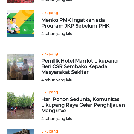
WN
Likupang
SULBAR
Menko PMK Ingatkan ada
Program JKP Sebelum PHK
WN
4 tahun yang lalu
BABEL
Likupang
WN
SUMBAR
Pemilik Hotel Marriot Likupang
Beri CSR Sembako Kepada
Masyarakat Sekitar
WN
4 tahun yang lalu
SUMSEL
Likupang
WN
Hari Pohon Sedunia, Komunitas
BENGKULU
Likupang Raya Gelar Penghijauan
Mangrove
4 tahun yang lalu
WN
LAMPUNG
Likupang