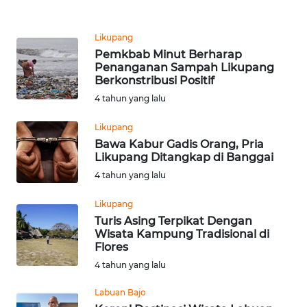
WN
JABAR
Likupang
Pemkbab Minut Berharap
WN
Penanganan Sampah Likupang
BANTEN
Berkonstribusi Positif
4 tahun yang lalu
WN
Likupang
NTT
Bawa Kabur Gadis Orang, Pria
Likupang Ditangkap di Banggai
WN
4 tahun yang lalu
KEPRI
Likupang
WN
Turis Asing Terpikat Dengan
PAPUA
Wisata Kampung Tradisional di
Flores
4 tahun yang lalu
WN
PAPUA
Labuan Bajo
BARAT