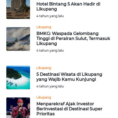
Hotel Bintang 5 Akan Hadir di
WN
Likupang
JATENG
4 tahun yang lalu
WN
Likupang
NUSANTARA
BMKG: Waspada Gelombang
Tinggi di Perairan Sulut, Termasuk
Likupang
WN
4 tahun yang lalu
JOGJA
WN
Likupang
JATIM
5 Destinasi Wisata di Likupang
yang Wajib Kamu Kunjungi
WN
4 tahun yang lalu
BALI
Likupang
Menparekraf Ajak Investor
WN
Berinvestasi di Destinasi Super
KALBAR
Prioritas