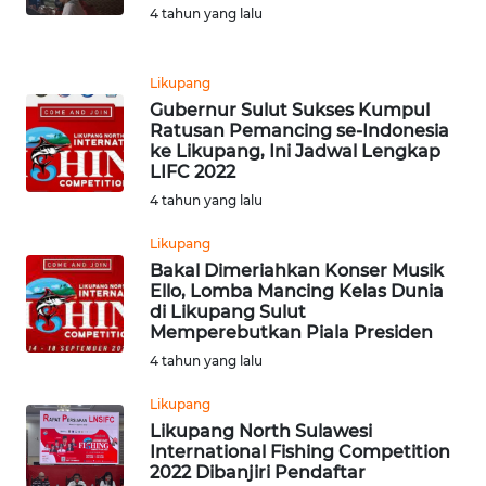
WN
4 tahun yang lalu
LABUHANBATU
WN
Likupang
TAPANULI
Gubernur Sulut Sukses Kumpul
TENGAH
Ratusan Pemancing se-Indonesia
ke Likupang, Ini Jadwal Lengkap
LIFC 2022
WN DELI
4 tahun yang lalu
SERDANG
Likupang
WN
Bakal Dimeriahkan Konser Musik
TEBING
Ello, Lomba Mancing Kelas Dunia
TINGGI
di Likupang Sulut
Memperebutkan Piala Presiden
4 tahun yang lalu
WN
PAKPAK
Likupang
Likupang North Sulawesi
WN
International Fishing Competition
KARAWANG
2022 Dibanjiri Pendaftar