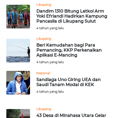
Likupang
WN
SULUT
Dandim 1310 Bitung Letkol Arm
Yoki Efriandi Hadirkan Kampung
Pancasila di Likupang Sulut
WN
4 tahun yang lalu
MALUKU
Likupang
WN
Beri Kemudahan bagi Para
MALUT
Pemancing, KKP Perkenalkan
Aplikasi E-Mancing
4 tahun yang lalu
WN
DAIRI
Nasional
Sandiaga Uno Giring UEA dan
WN
Saudi Tanam Modal di KEK
DANAU
4 tahun yang lalu
TOBA
WN
Likupang
NIAS
43 Desa di Minahasa Utara Gelar