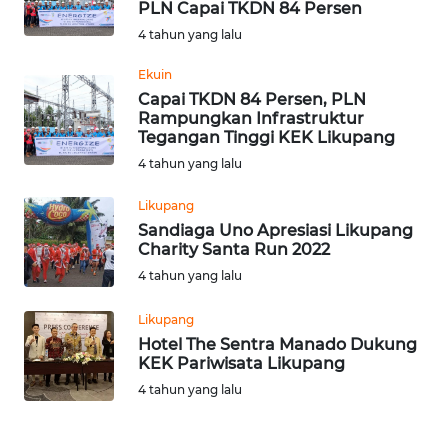
PLN Capai TKDN 84 Persen
OPINI
4 tahun yang lalu
Ekuin
Informasi
Capai TKDN 84 Persen, PLN
Rampungkan Infrastruktur
INDEKS
Tegangan Tinggi KEK Likupang
BERITA
4 tahun yang lalu
KONTAK
Likupang
KAMI
Sandiaga Uno Apresiasi Likupang
Charity Santa Run 2022
INFO
4 tahun yang lalu
IKLAN
Likupang
Hotel The Sentra Manado Dukung
TENTANG
KEK Pariwisata Likupang
KAMI
4 tahun yang lalu
PEDOMAN
MEDIA