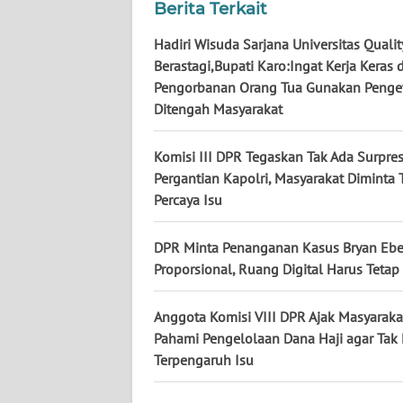
Berita Terkait
KALTENG
Hadiri Wisuda Sarjana Universitas Qualit
WN
Berastagi,Bupati Karo:Ingat Kerja Keras 
KALTARA
Pengorbanan Orang Tua Gunakan Penge
Ditengah Masyarakat
WN
KALSEL
Komisi III DPR Tegaskan Tak Ada Surpre
Pergantian Kapolri, Masyarakat Diminta 
WN
Percaya Isu
KALTIM
DPR Minta Penanganan Kasus Bryan Eb
WN
Proporsional, Ruang Digital Harus Tetap
SULSEL
Anggota Komisi VIII DPR Ajak Masyaraka
WN
Pahami Pengelolaan Dana Haji agar Ta
GORONTALO
Terpengaruh Isu
WN