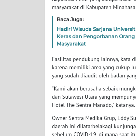
WN
masyarakat di Kabupaten Minahasa 
RIAU
Baca Juga:
WN
Hadiri Wisuda Sarjana Universit
SERAMBI
Keras dan Pengorbanan Orang
Masyarakat
WN
JAMBI
Fasilitas pendukung lainnya, kata 
karena memiliki area yang cukup lua
WN
yang sudah diaudit oleh badan yan
SULTRA
"Kami akan berusaha sebaik mungki
WN
dan Sulawesi Utara yang mempuny
NTB
Hotel The Sentra Manado," katanya.
WN
Owner Sentra Medika Grup, Eddy Su
SULTENG
daerah ini dilatarbelakagi kunjun
sebelum COVID-19, di mana saat i