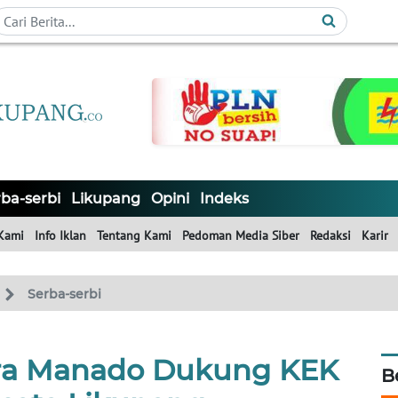
ba-serbi
Likupang
Opini
Indeks
Kami
Info Iklan
Tentang Kami
Pedoman Media Siber
Redaksi
Karir
Serba-serbi
tra Manado Dukung KEK
B