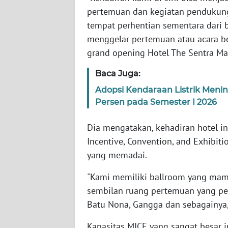
JABAR
pertemuan dan kegiatan penduku
tempat perhentian sementara dari 
WN
menggelar pertemuan atau acara be
BANTEN
grand opening Hotel The Sentra Ma
WN
Baca Juga:
NTT
Adopsi Kendaraan Listrik Men
Persen pada Semester I 2026
WN
KEPRI
Dia mengatakan, kehadiran hotel in
Incentive, Convention, and Exhibiti
WN
yang memadai.
PAPUA
"Kami memiliki ballroom yang ma
WN
sembilan ruang pertemuan yang pe
PAPUA
Batu Nona, Gangga dan sebagainya,"
BARAT
Kapasitas MICE yang sangat besar i