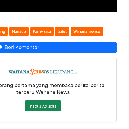
ang
Manado
Pariwisata
Sulut
Wahananewsco
Beri Komentar
 orang pertama yang membaca berita-berita
terbaru Wahana News
Install Aplikasi