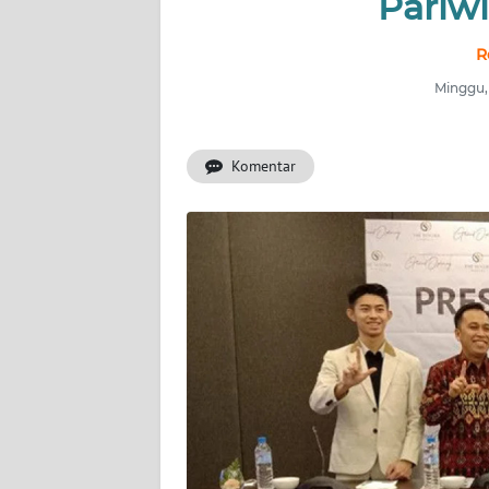
Pariw
OPINI
R
Informasi
Minggu,
INDEKS
BERITA
Komentar
KONTAK
KAMI
INFO
IKLAN
TENTANG
KAMI
PEDOMAN
MEDIA
SIBER