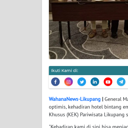
REDAKSI
KARIR
DISCLAIMER
Wahana
News
Regional
Ikuti Kami di:
WN
SUMUT
WahanaNews-Likupang
|
General M
WN
optimis, kehadiran hotel bintang
JAKARTA
Khusus (KEK) Pariwisata Likupang se
WN
"Kehadiran kami di sini bisa menja