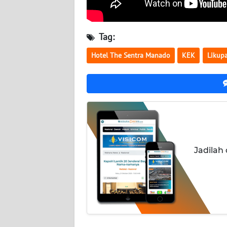
JATENG
Tag:
WN
NUSANTARA
Hotel The Sentra Manado
KEK
Likup
WN
JOGJA
WN
JATIM
WN
Jadilah
BALI
WN
KALBAR
WN