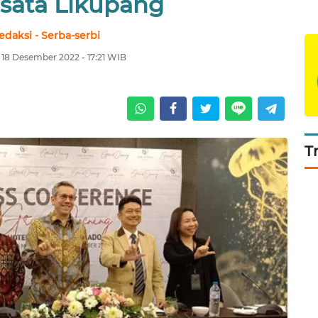
isata Likupang
edaksi - Serba-serbi
 18 Desember 2022 - 17:21 WIB
T