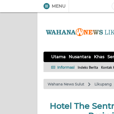
MENU
WAHANA
Tutup
TV
UTAMA
NUSANTARA
Utama
Nusantara
Khas
Ser
KHAS
Informasi
Indeks Berita
Kontak 
SERBA-
Wahana News Sulut
Likupang
SERBI
LIKUPANG
Hotel The Sen