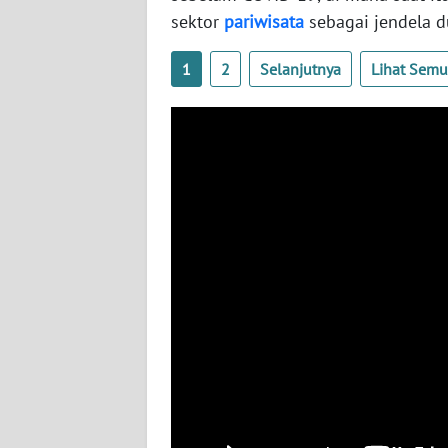
WN
sektor
pariwisata
sebagai jendela d
SULBAR
1
2
Selanjutnya
Lihat Sem
WN
BABEL
WN
SUMBAR
WN
SUMSEL
WN
BENGKULU
WN
LAMPUNG
WN