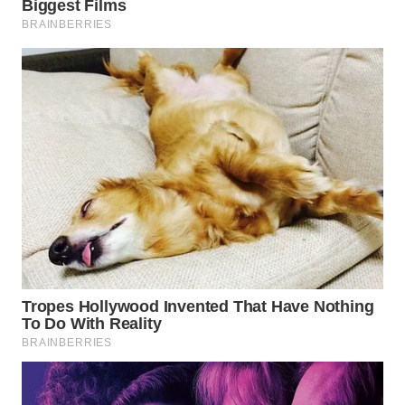
WN
SURABAYA
WN
NATUNA
WN
BINTAN
WN
MANDALIKA
WN
LIKUPANG
WN
LABUANBAJO