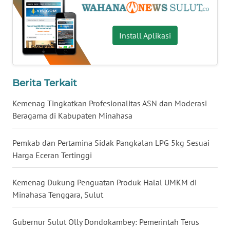
WN
SULBAR
Install Aplikasi
WN
BABEL
Berita Terkait
WN
Kemenag Tingkatkan Profesionalitas ASN dan Moderasi
SUMBAR
Beragama di Kabupaten Minahasa
WN
SUMSEL
Pemkab dan Pertamina Sidak Pangkalan LPG 5kg Sesuai
Harga Eceran Tertinggi
WN
BENGKULU
Kemenag Dukung Penguatan Produk Halal UMKM di
Minahasa Tenggara, Sulut
WN
LAMPUNG
Gubernur Sulut Olly Dondokambey: Pemerintah Terus