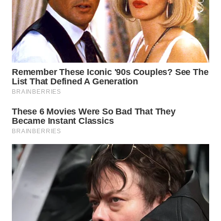
WN
BEKASI
WN
BOGOR
WN
DEPOK
WN
TAPANULI
UTARA
WN
SAMOSIR
WN