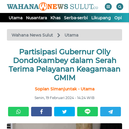
Utama
Nusantara
Khas
Serba-serbi
Likupang
Opini
WAHANA
Tutup
TV
Wahana News Sulut
Utama
UTAMA
Partisipasi Gubernur Olly
Dondokambey dalam Serah
NUSANTARA
Terima Pelayanan Keagamaan
GMIM
KHAS
Sopian Simanjuntak - Utama
Senin, 19 Februari 2024 - 14:24 WIB
SERBA-
SERBI
LIKUPANG