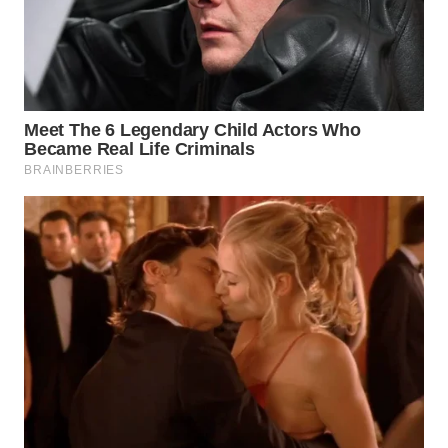
PADANG
LAWAS
WN
SUMEDANG
WN
CIANJUR
WN
KEPULAUAN
SERIBU
WN
TANGERANG
WN
BINJAI