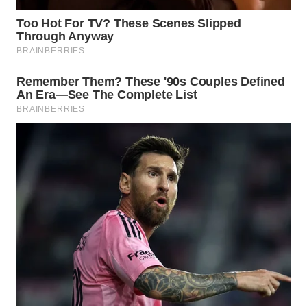
WN
CIREBON
WN
INDRAMAYU
WN
KUNINGAN
WN
MAJALENGKA
WN
SUBANG
WN
SUKABUMI