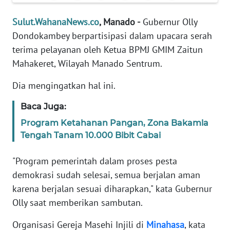
SIBER
Sulut.WahanaNews.co
, Manado -
Gubernur Olly
Dondokambey berpartisipasi dalam upacara serah
REDAKSI
terima pelayanan oleh Ketua BPMJ GMIM Zaitun
Mahakeret, Wilayah Manado Sentrum.
KARIR
Dia mengingatkan hal ini.
DISCLAIMER
Baca Juga:
Wahana
Program Ketahanan Pangan, Zona Bakamla
News
Tengah Tanam 10.000 Bibit Cabai
Regional
"Program pemerintah dalam proses pesta
WN
demokrasi sudah selesai, semua berjalan aman
SUMUT
karena berjalan sesuai diharapkan," kata Gubernur
Olly saat memberikan sambutan.
WN
JAKARTA
Organisasi Gereja Masehi Injili di
Minahasa
, kata