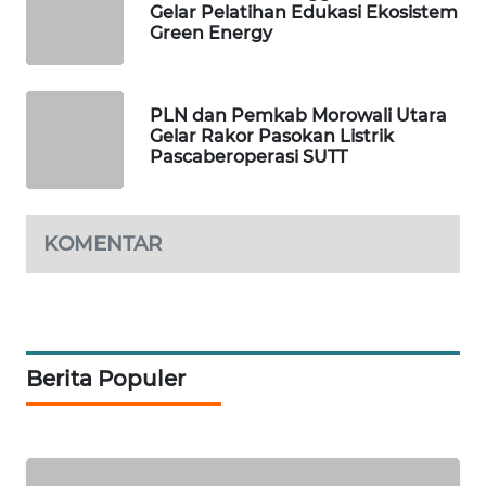
Gelar Pelatihan Edukasi Ekosistem
WAHANA
Green Energy
HEALTH
WAHANA
PLN dan Pemkab Morowali Utara
DESA
Gelar Rakor Pasokan Listrik
WISATA
Pascaberoperasi SUTT
LAPAK
WAHANA
KOMENTAR
Wahana
Network
KONSUMEN
Berita Populer
LISTRIK
MASYARAKAT
KELISTRIKAN