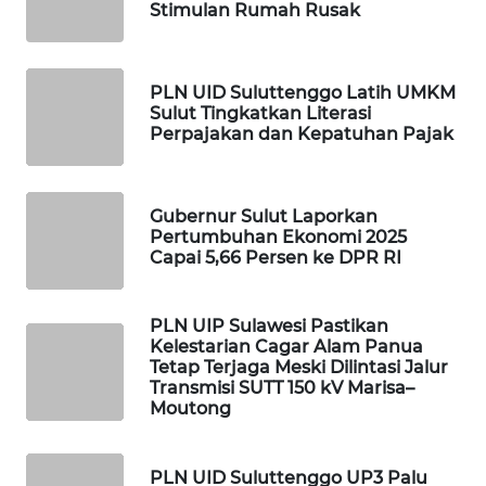
Stimulan Rumah Rusak
WAHANANEWS
NET
PLN UID Suluttenggo Latih UMKM
WAHANA
Sulut Tingkatkan Literasi
Perpajakan dan Kepatuhan Pajak
SPORT
WAHANA
UMKM
Gubernur Sulut Laporkan
Pertumbuhan Ekonomi 2025
Capai 5,66 Persen ke DPR RI
WAHANA
SELEB
PLN UIP Sulawesi Pastikan
Kelestarian Cagar Alam Panua
WAHANA
Tetap Terjaga Meski Dilintasi Jalur
PERSONA
Transmisi SUTT 150 kV Marisa–
Moutong
WAHANA
OTOMOTIF
PLN UID Suluttenggo UP3 Palu