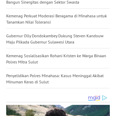
Bangun Sinergitas dengan Sektor Swasta
WN
JATENG
Kemenag Perkuat Moderasi Beragama di Minahasa untuk
Tanamkan Nilai Toleransi
WN
NUSANTARA
Gubernur Olly Dondokambey Dukung Steven Kandouw
Maju Pilkada Gubernur Sulawesi Utara
WN
JOGJA
Kemenag Sosialisasikan Rohani Kristen ke Warga Binaan
Polres Mitra Sulut
WN
JATIM
Penyelidikan Polres Minahasa: Kasus Meninggal Akibat
Minuman Keras di Sulut
WN
BALI
WN
KALBAR