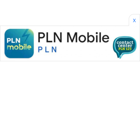
PERAPKI
NEWS
X
SONYA
ASA
NEWS
WAHANA MEDIA GROUP