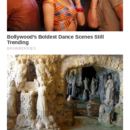
WN
SULUT
WN
MALUKU
WN
MALUT
WN
DAIRI
WN
DANAU
TOBA
WN
NIAS