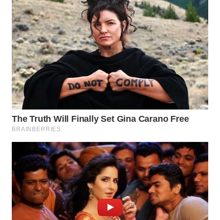
WN
KALTENG
WN
KALTARA
WN
KALSEL
WN
KALTIM
WN
SULSEL
WN
GORONTALO