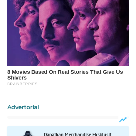
WN
BORNEO
Wahana
Media
Group
WAHANA
NEWS
WAHANA
TANI
WAHANA
Advertorial
ADVOKAT
WAHANA
INFRASTRUKTUR
Dapatkan Merchandise Eksklusif