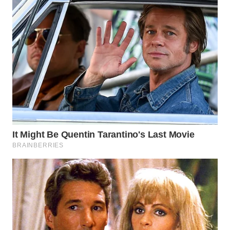
WN
LABUHANBATU
WN
TAPANULI
TENGAH
WN DELI
SERDANG
WN
TEBING
TINGGI
WN
PAKPAK
WN
KARAWANG