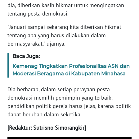
dia, diberikan kasih hikmat untuk mengingatkan
WN
JABAR
tentang pesta demokrasi.
"Januari sampai sekarang kita diberikan hikmat
WN
tentang apa yang harus dilakukan dalam
BANTEN
bermasyarakat," ujarnya.
WN
Baca Juga:
NTT
Kemenag Tingkatkan Profesionalitas ASN dan
Moderasi Beragama di Kabupaten Minahasa
WN
KEPRI
Dia berharap, dalam setiap perayaan pesta
demokrasi memilih pemimpin yang terbaik,
WN
PAPUA
pendidikan politik gereja harus jelas, karena politik
dapat berubah dalam seketika.
WN
[Redaktur: Sutrisno Simorangkir]
PAPUA
BARAT