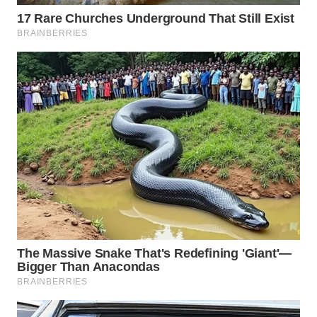
WN
LANGKAT
WN
TAPANULI
SELATAN
WN
TANJUNG
LESUNG
WN
KARO
WN
SIMALUNGUN