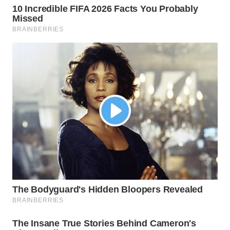
WN
PURWAKARTA
WN
PRIANGAN
TIMUR
WN
SEMARANG
WN
SOLO
WN
BOROBUDUR
WN
MADURA