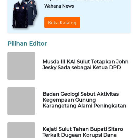
Wahana News
WAHANA
KONSUMEN
Buka Katalog
WAHANA
LISTRIK
Pilihan Editor
WAHANA
Musda III KAI Sulut Tetapkan John
TRAVEL
Jesky Sada sebagai Ketua DPD
WAHANA
TV
Badan Geologi Sebut Aktivitas
Kegempaan Gunung
WAHANANEWS
Karangetang Alami Peningkatan
ID
WAHANANEWS
Kejati Sulut Tahan Bupati Sitaro
CO ID
Terkait Dugaan Korupsi Dana