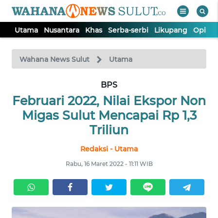
Utama
Nusantara
Khas
Serba-serbi
Likupang
Opini
WAHANA
Tutup
TV
Wahana News Sulut
Utama
UTAMA
BPS
Februari 2022, Nilai Ekspor Non
NUSANTARA
Migas Sulut Mencapai Rp 1,3
Triliun
KHAS
Redaksi - Utama
Rabu, 16 Maret 2022 - 11:11 WIB
SERBA-
SERBI
LIKUPANG