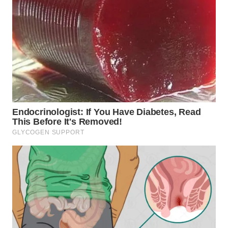
WN
LABUHANBATU
WN
TAPANULI
TENGAH
WN DELI
SERDANG
WN
TEBING
TINGGI
WN
PAKPAK
WN
KARAWANG