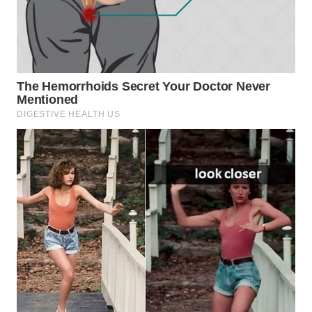
WN
BEKASI
WN
BOGOR
WN
DEPOK
WN
TAPANULI
UTARA
WN
SAMOSIR
WN