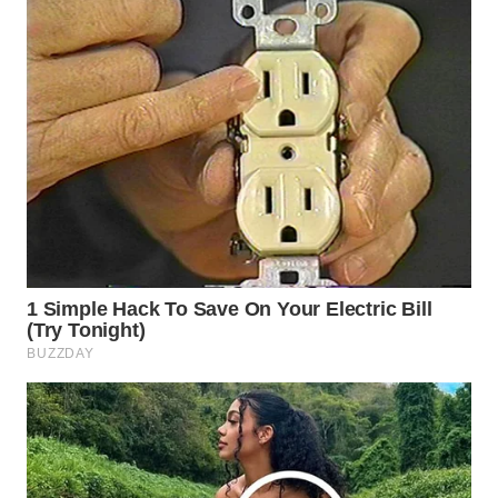
WN
CIREBON
WN
INDRAMAYU
WN
KUNINGAN
WN
MAJALENGKA
WN
SUBANG
WN
SUKABUMI