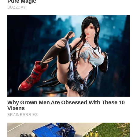
WN
BORNEO
Wahana
Media
Group
WAHANA
NEWS
WAHANA
TANI
WAHANA
ADVOKAT
WAHANA
INFRASTRUKTUR