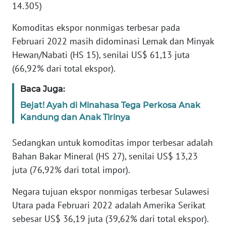
14.305)
WN
JABAR
Komoditas ekspor nonmigas terbesar pada
Februari 2022 masih didominasi Lemak dan Minyak
WN
Hewan/Nabati (HS 15), senilai US$ 61,13 juta
BANTEN
(66,92% dari total ekspor).
WN
Baca Juga:
NTT
Bejat! Ayah di Minahasa Tega Perkosa Anak
Kandung dan Anak Tirinya
WN
KEPRI
Sedangkan untuk komoditas impor terbesar adalah
Bahan Bakar Mineral (HS 27), senilai US$ 13,23
WN
juta (76,92% dari total impor).
PAPUA
Negara tujuan ekspor nonmigas terbesar Sulawesi
WN
Utara pada Februari 2022 adalah Amerika Serikat
PAPUA
sebesar US$ 36,19 juta (39,62% dari total ekspor).
BARAT