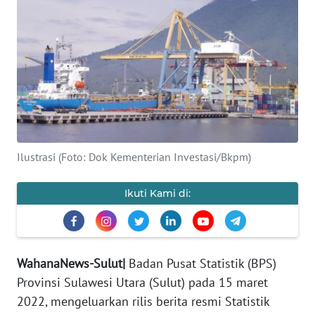
OPINI
Informasi
INDEKS
BERITA
KONTAK
Ilustrasi (Foto: Dok Kementerian Investasi/Bkpm)
KAMI
Ikuti Kami di:
INFO
IKLAN
TENTANG
KAMI
WahanaNews-Sulut|
Badan Pusat Statistik (BPS)
Provinsi Sulawesi Utara (Sulut) pada 15 maret
PEDOMAN
2022, mengeluarkan rilis berita resmi Statistik
MEDIA