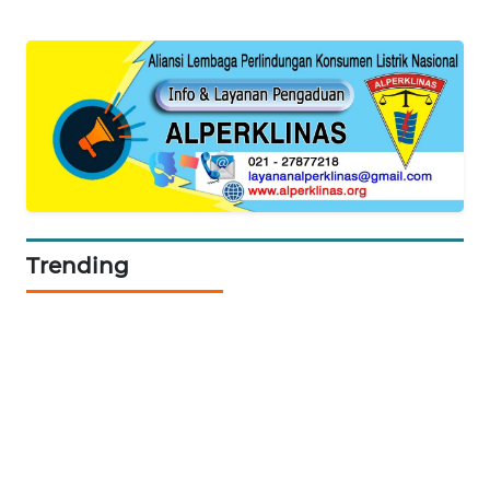
KOPEKLIN
PORTAL
KONSUMEN
FORWAMKI
ALPERKLINAS
Trending
FORJASIDA
TAMBANG
NEWS
SITUNGIR
NEWS