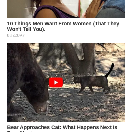
WN
SURABAYA
WN
NATUNA
WN
BINTAN
WN
MANDALIKA
WN
LIKUPANG
WN
LABUANBAJO