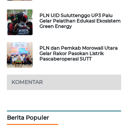
WALINKI
PLN UID Suluttenggo UP3 Palu
ID
Gelar Pelatihan Edukasi Ekosistem
Green Energy
MAWAKA
ID
PLN dan Pemkab Morowali Utara
MARTABAT
Gelar Rakor Pasokan Listrik
NET
Pascaberoperasi SUTT
PLN
WATCH
KOMENTAR
MKLI
LPKKI
Berita Populer
LKKI