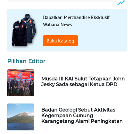
WAHANANEWS
NET
Dapatkan Merchandise Eksklusif
Wahana News
WAHANA
SPORT
Buka Katalog
WAHANA
UMKM
Pilihan Editor
WAHANA
Musda III KAI Sulut Tetapkan John
SELEB
Jesky Sada sebagai Ketua DPD
WAHANA
PERSONA
Badan Geologi Sebut Aktivitas
Kegempaan Gunung
WAHANA
Karangetang Alami Peningkatan
OTOMOTIF