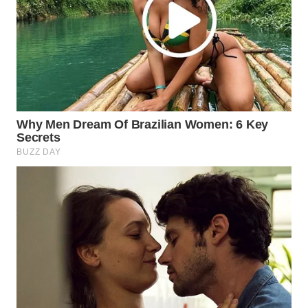
WN
PURWAKARTA
WN
PRIANGAN
TIMUR
WN
SEMARANG
WN
SOLO
WN
BOROBUDUR
WN
MADURA