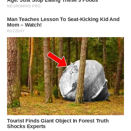
WN
SULUT
WN
MALUKU
WN
MALUT
WN
DAIRI
WN
DANAU
TOBA
WN
NIAS