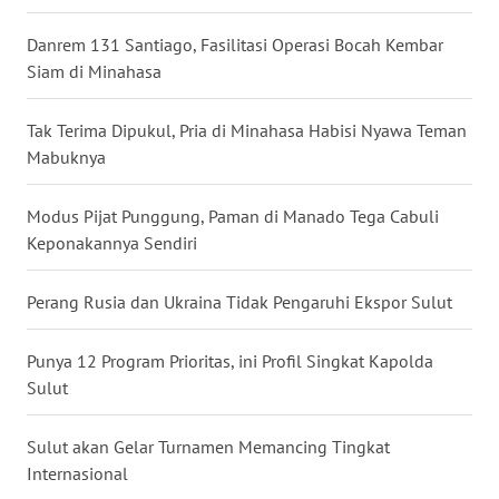
WN
Danrem 131 Santiago, Fasilitasi Operasi Bocah Kembar
JATENG
Siam di Minahasa
WN
Tak Terima Dipukul, Pria di Minahasa Habisi Nyawa Teman
NUSANTARA
Mabuknya
WN
Modus Pijat Punggung, Paman di Manado Tega Cabuli
JOGJA
Keponakannya Sendiri
WN
Perang Rusia dan Ukraina Tidak Pengaruhi Ekspor Sulut
JATIM
Punya 12 Program Prioritas, ini Profil Singkat Kapolda
WN
BALI
Sulut
WN
Sulut akan Gelar Turnamen Memancing Tingkat
KALBAR
Internasional