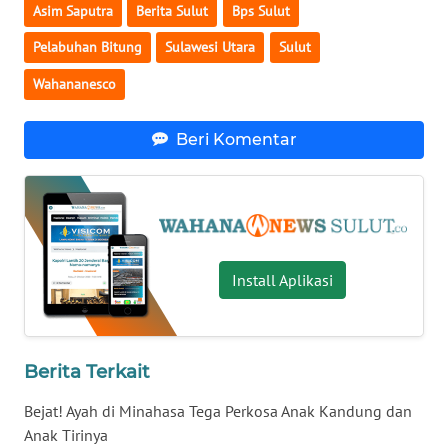
Asim Saputra
Berita Sulut
Bps Sulut
WN
Pelabuhan Bitung
Sulawesi Utara
Sulut
SULBAR
Wahananesco
WN
BABEL
Beri Komentar
WN
SUMBAR
WN
SUMSEL
Install Aplikasi
WN
BENGKULU
Berita Terkait
WN
Bejat! Ayah di Minahasa Tega Perkosa Anak Kandung dan
LAMPUNG
Anak Tirinya