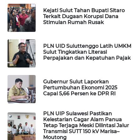
WAHANA
Kejati Sulut Tahan Bupati Sitaro
HEALTH
Terkait Dugaan Korupsi Dana
Stimulan Rumah Rusak
WAHANA
DESA
WISATA
PLN UID Suluttenggo Latih UMKM
Sulut Tingkatkan Literasi
Perpajakan dan Kepatuhan Pajak
LAPAK
WAHANA
Gubernur Sulut Laporkan
Wahana
Pertumbuhan Ekonomi 2025
Network
Capai 5,66 Persen ke DPR RI
KONSUMEN
LISTRIK
PLN UIP Sulawesi Pastikan
Kelestarian Cagar Alam Panua
Tetap Terjaga Meski Dilintasi Jalur
MASYARAKAT
Transmisi SUTT 150 kV Marisa–
KELISTRIKAN
Moutong