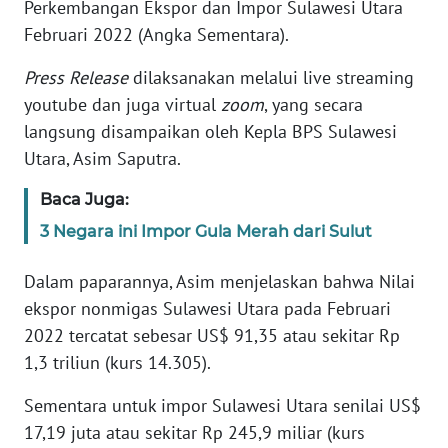
Perkembangan Ekspor dan Impor Sulawesi Utara
SIBER
Februari 2022 (Angka Sementara).
REDAKSI
Press Release
dilaksanakan melalui live streaming
youtube dan juga virtual
zoom
, yang secara
KARIR
langsung disampaikan oleh Kepla BPS Sulawesi
Utara, Asim Saputra.
DISCLAIMER
Baca Juga:
Wahana
3 Negara ini Impor Gula Merah dari Sulut
News
Regional
Dalam paparannya, Asim menjelaskan bahwa Nilai
ekspor nonmigas Sulawesi Utara pada Februari
WN
2022 tercatat sebesar US$ 91,35 atau sekitar Rp
SUMUT
1,3 triliun (kurs 14.305).
WN
Sementara untuk impor Sulawesi Utara senilai US$
JAKARTA
17,19 juta atau sekitar Rp 245,9 miliar (kurs