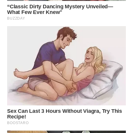
PADANG
LAWAS
WN
SUMEDANG
WN
CIANJUR
WN
KEPULAUAN
SERIBU
WN
TANGERANG
WN
BINJAI