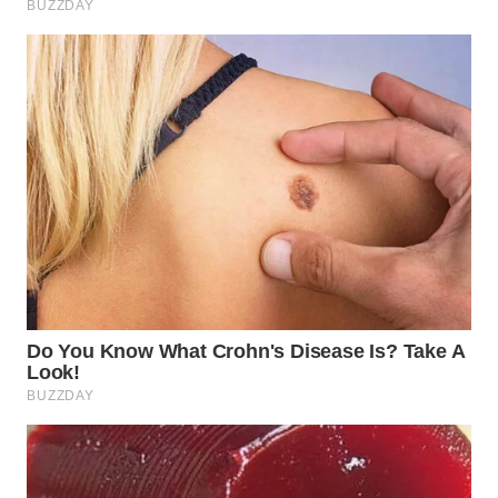
WN
LANGKAT
WN
TAPANULI
SELATAN
WN
TANJUNG
LESUNG
WN
KARO
WN
SIMALUNGUN