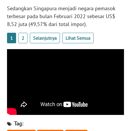
Sedangkan Singapura menjadi negara pemasok
WN
terbesar pada bulan Februari 2022 sebesar US$
RIAU
8,52 juta (49,57% dari total impor).
WN
1
2
Selanjutnya
Lihat Semua
SERAMBI
WN
JAMBI
WN
SULTRA
WN
NTB
WN
Tag:
SULTENG