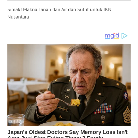
WN
Simak! Makna Tanah dan Air dari Sulut untuk IKN
KALTENG
Nusantara
WN
KALTARA
WN
KALSEL
WN
KALTIM
WN
SULSEL
WN
GORONTALO