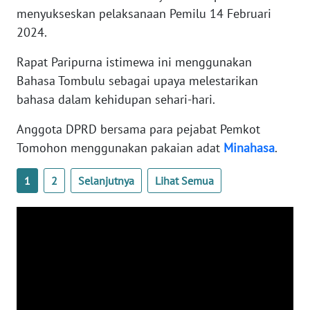
menyukseskan pelaksanaan Pemilu 14 Februari
WN
2024.
RIAU
Rapat Paripurna istimewa ini menggunakan
WN
Bahasa Tombulu sebagai upaya melestarikan
SERAMBI
bahasa dalam kehidupan sehari-hari.
WN
Anggota DPRD bersama para pejabat Pemkot
JAMBI
Tomohon menggunakan pakaian adat
Minahasa
.
WN
1
2
Selanjutnya
Lihat Semua
SULTRA
WN
NTB
WN
SULTENG