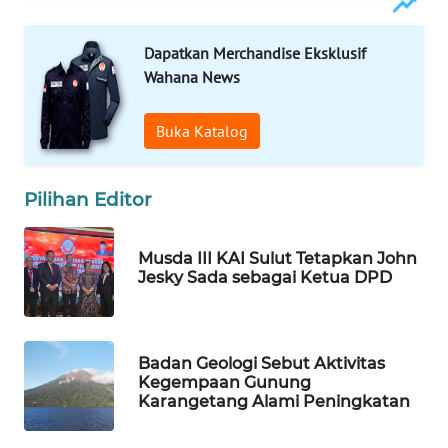
WAHANA
Dapatkan Merchandise Eksklusif
KONSUMEN
Wahana News
WAHANA
LISTRIK
Buka Katalog
WAHANA
Pilihan Editor
TRAVEL
WAHANA
Musda III KAI Sulut Tetapkan John
TV
Jesky Sada sebagai Ketua DPD
WAHANANEWS
ID
Badan Geologi Sebut Aktivitas
Kegempaan Gunung
Karangetang Alami Peningkatan
WAHANANEWS
CO ID