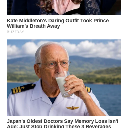
WN
LABUHANBATU
WN
TAPANULI
TENGAH
WN DELI
SERDANG
WN
TEBING
TINGGI
WN
PAKPAK
WN
KARAWANG