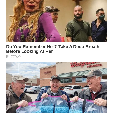
WN
SULUT
WN
MALUKU
WN
MALUT
WN
DAIRI
WN
DANAU
TOBA
WN
NIAS