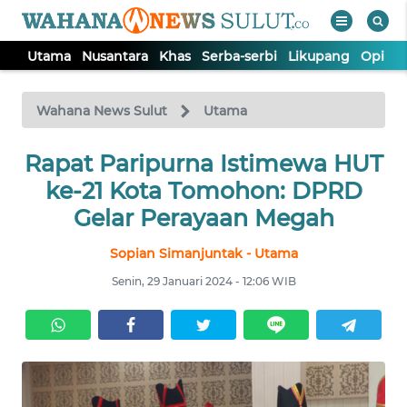
Utama
Nusantara
Khas
Serba-serbi
Likupang
Opini
WAHANA
Tutup
TV
Wahana News Sulut
Utama
Rapat Paripurna Istimewa HUT
UTAMA
ke-21 Kota Tomohon: DPRD
NUSANTARA
Gelar Perayaan Megah
Sopian Simanjuntak - Utama
KHAS
Senin, 29 Januari 2024 - 12:06 WIB
SERBA-
SERBI
LIKUPANG