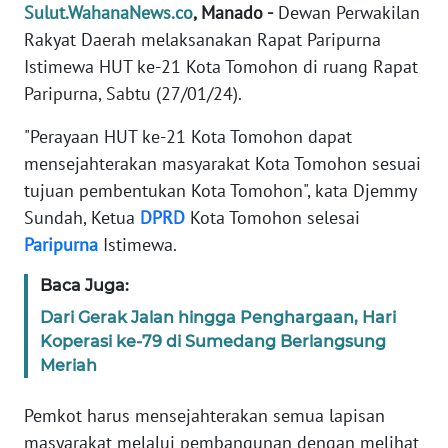
Sulut.WahanaNews.co
, Manado -
Dewan Perwakilan
SIBER
Rakyat Daerah melaksanakan Rapat Paripurna
Istimewa HUT ke-21 Kota Tomohon di ruang Rapat
REDAKSI
Paripurna, Sabtu (27/01/24).
KARIR
"Perayaan HUT ke-21 Kota Tomohon dapat
mensejahterakan masyarakat Kota Tomohon sesuai
DISCLAIMER
tujuan pembentukan Kota Tomohon", kata Djemmy
Sundah, Ketua
DPRD
Kota Tomohon selesai
Wahana
Paripurna
Istimewa.
News
Regional
Baca Juga:
Dari Gerak Jalan hingga Penghargaan, Hari
WN
SUMUT
Koperasi ke-79 di Sumedang Berlangsung
Meriah
WN
Pemkot harus mensejahterakan semua lapisan
JAKARTA
masyarakat melalui pembangunan dengan melihat