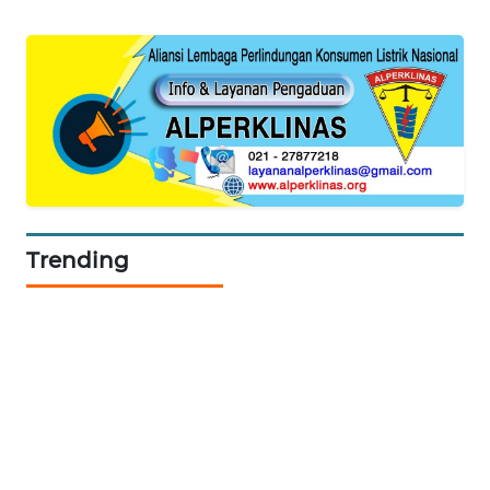
WALINKI
ID
MAWAKA
ID
MARTABAT
NET
Trending
PLN
WATCH
MKLI
LPKKI
LKKI