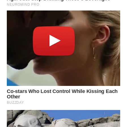
WN
BEKASI
WN
BOGOR
WN
DEPOK
WN
TAPANULI
UTARA
WN
SAMOSIR
WN