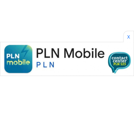
PERAPKI
NEWS
SONYA
ASA
X
NEWS