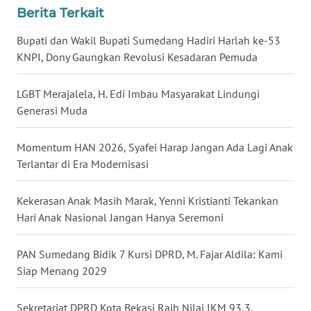
Berita Terkait
WN
JATENG
Bupati dan Wakil Bupati Sumedang Hadiri Harlah ke-53
KNPI, Dony Gaungkan Revolusi Kesadaran Pemuda
WN
NUSANTARA
LGBT Merajalela, H. Edi Imbau Masyarakat Lindungi
Generasi Muda
WN
JOGJA
Momentum HAN 2026, Syafei Harap Jangan Ada Lagi Anak
Terlantar di Era Modernisasi
WN
JATIM
Kekerasan Anak Masih Marak, Yenni Kristianti Tekankan
Hari Anak Nasional Jangan Hanya Seremoni
WN
BALI
PAN Sumedang Bidik 7 Kursi DPRD, M. Fajar Aldila: Kami
Siap Menang 2029
WN
KALBAR
Sekretariat DPRD Kota Bekasi Raih Nilai IKM 93,3,