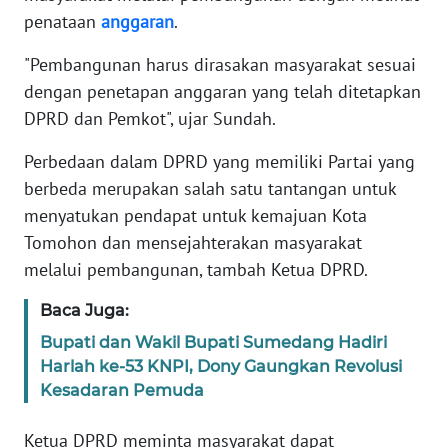
WN
penataan
anggaran
.
JABAR
"Pembangunan harus dirasakan masyarakat sesuai
dengan penetapan anggaran yang telah ditetapkan
WN
BANTEN
DPRD dan Pemkot", ujar Sundah.
Perbedaan dalam DPRD yang memiliki Partai yang
WN
berbeda merupakan salah satu tantangan untuk
NTT
menyatukan pendapat untuk kemajuan Kota
Tomohon dan mensejahterakan masyarakat
WN
KEPRI
melalui pembangunan, tambah Ketua DPRD.
Baca Juga:
WN
PAPUA
Bupati dan Wakil Bupati Sumedang Hadiri
Harlah ke-53 KNPI, Dony Gaungkan Revolusi
WN
Kesadaran Pemuda
PAPUA
BARAT
Ketua DPRD meminta masyarakat dapat