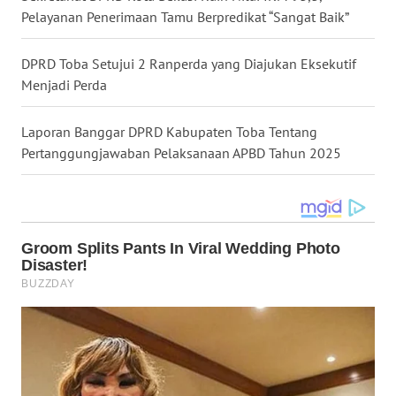
Pelayanan Penerimaan Tamu Berpredikat “Sangat Baik”
WN
KALTENG
DPRD Toba Setujui 2 Ranperda yang Diajukan Eksekutif
Menjadi Perda
WN
KALTARA
Laporan Banggar DPRD Kabupaten Toba Tentang
WN
Pertanggungjawaban Pelaksanaan APBD Tahun 2025
KALSEL
WN
KALTIM
WN
SULSEL
WN
GORONTALO