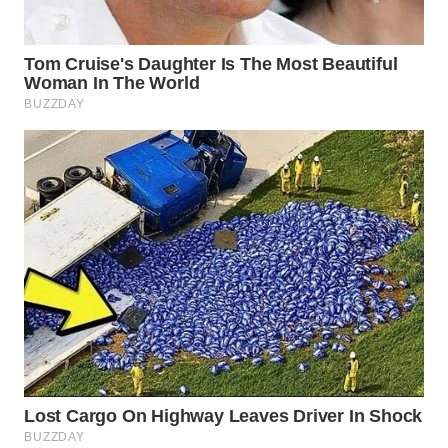
WN
SURABAYA
WN
NATUNA
WN
BINTAN
WN
MANDALIKA
WN
LIKUPANG
WN
LABUANBAJO