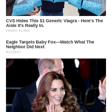
WN
LANGKAT
WN
TAPANULI
SELATAN
WN
TANJUNG
LESUNG
WN
KARO
WN
SIMALUNGUN