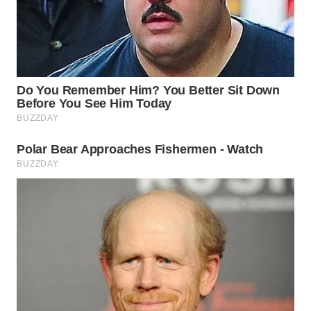
WN
CIREBON
WN
INDRAMAYU
WN
KUNINGAN
WN
MAJALENGKA
WN
SUBANG
WN
SUKABUMI