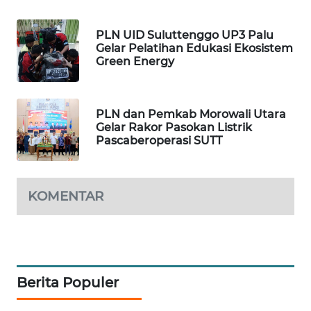
WAHANA
HEALTH
PLN UID Suluttenggo UP3 Palu
Gelar Pelatihan Edukasi Ekosistem
Green Energy
WAHANA
DESA
WISATA
PLN dan Pemkab Morowali Utara
Gelar Rakor Pasokan Listrik
LAPAK
Pascaberoperasi SUTT
WAHANA
Wahana
KOMENTAR
Network
KONSUMEN
LISTRIK
Berita Populer
MASYARAKAT
KELISTRIKAN