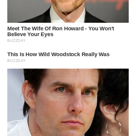
WN
PURWAKARTA
WN
PRIANGAN
TIMUR
WN
SEMARANG
WN
SOLO
WN
BOROBUDUR
WN
MADURA