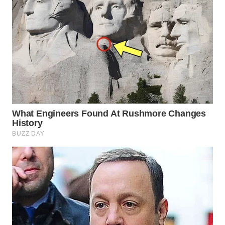
PADANG
LAWAS
WN
SUMEDANG
WN
CIANJUR
WN
KEPULAUAN
SERIBU
WN
TANGERANG
WN
BINJAI