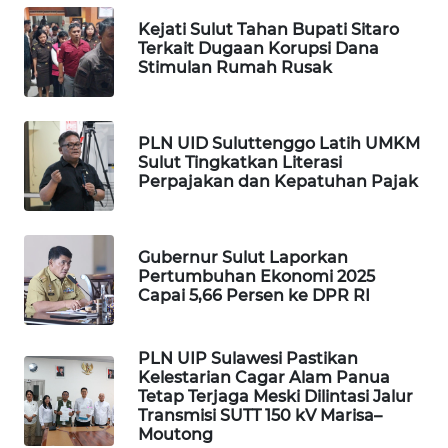
WAHANANEWS
Kejati Sulut Tahan Bupati Sitaro
Terkait Dugaan Korupsi Dana
NET
Stimulan Rumah Rusak
WAHANA
SPORT
PLN UID Suluttenggo Latih UMKM
Sulut Tingkatkan Literasi
WAHANA
Perpajakan dan Kepatuhan Pajak
UMKM
WAHANA
Gubernur Sulut Laporkan
SELEB
Pertumbuhan Ekonomi 2025
Capai 5,66 Persen ke DPR RI
WAHANA
PERSONA
PLN UIP Sulawesi Pastikan
Kelestarian Cagar Alam Panua
Tetap Terjaga Meski Dilintasi Jalur
WAHANA
Transmisi SUTT 150 kV Marisa–
OTOMOTIF
Moutong