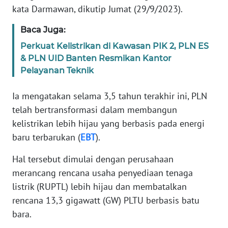
kata Darmawan, dikutip Jumat (29/9/2023).
WN
RIAU
Baca Juga:
Perkuat Kelistrikan di Kawasan PIK 2, PLN ES
WN
& PLN UID Banten Resmikan Kantor
SERAMBI
Pelayanan Teknik
WN
Ia mengatakan selama 3,5 tahun terakhir ini, PLN
JAMBI
telah bertransformasi dalam membangun
kelistrikan lebih hijau yang berbasis pada energi
WN
baru terbarukan (
EBT
).
SULTRA
Hal tersebut dimulai dengan perusahaan
WN
merancang rencana usaha penyediaan tenaga
NTB
listrik (RUPTL) lebih hijau dan membatalkan
rencana 13,3 gigawatt (GW) PLTU berbasis batu
WN
bara.
SULTENG