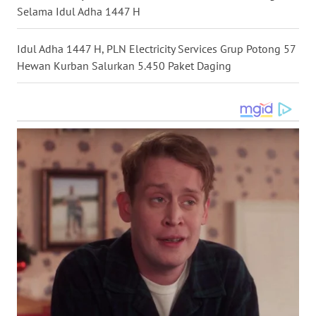
Selama Idul Adha 1447 H
WN
SULUT
Idul Adha 1447 H, PLN Electricity Services Grup Potong 57
Hewan Kurban Salurkan 5.450 Paket Daging
WN
MALUKU
WN
MALUT
WN
DAIRI
WN
DANAU
TOBA
WN
NIAS