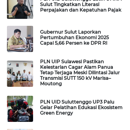
Sulut Tingkatkan Literasi
WAHANANEWS
Perpajakan dan Kepatuhan Pajak
NET
WAHANA
Gubernur Sulut Laporkan
SPORT
Pertumbuhan Ekonomi 2025
Capai 5,66 Persen ke DPR RI
WAHANA
UMKM
PLN UIP Sulawesi Pastikan
Kelestarian Cagar Alam Panua
Tetap Terjaga Meski Dilintasi Jalur
WAHANA
Transmisi SUTT 150 kV Marisa–
SELEB
Moutong
WAHANA
PERSONA
PLN UID Suluttenggo UP3 Palu
Gelar Pelatihan Edukasi Ekosistem
Green Energy
WAHANA
OTOMOTIF