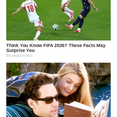
WN
BEKASI
WN
BOGOR
WN
DEPOK
WN
TAPANULI
UTARA
WN
SAMOSIR
WN