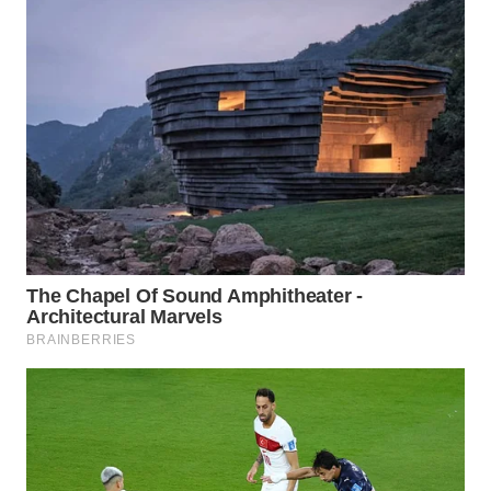
WN
LABUHANBATU
WN
TAPANULI
TENGAH
WN DELI
SERDANG
WN
TEBING
TINGGI
WN
PAKPAK
WN
KARAWANG