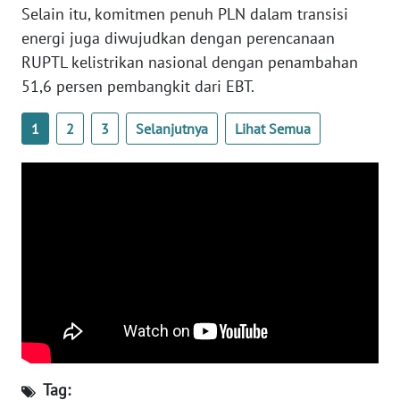
Selain itu, komitmen penuh PLN dalam transisi
WN
energi juga diwujudkan dengan perencanaan
SULBAR
RUPTL kelistrikan nasional dengan penambahan
51,6 persen pembangkit dari EBT.
WN
BABEL
1
2
3
Selanjutnya
Lihat Semua
WN
SUMBAR
WN
SUMSEL
WN
BENGKULU
WN
LAMPUNG
Tag: