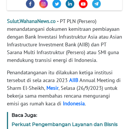
SIBER
REDAKSI
Sulut.WahanaNews.co
-
PT PLN (Persero)
menandatangani dokumen kemitraan pembiayaan
KARIR
dengan Bank Investasi Infrastruktur Asia atau Asian
Infrastructure Investment Bank (AIIB) dan PT
DISCLAIMER
Sarana Multi Infrastruktur (Persero) atau SMI guna
mendukung transisi energi di Indonesia.
Wahana
News
Penandatanganan itu dilakukan ketiga institusi
Regional
tersebut di sela acara 2023
AIIB
Annual Meeting di
Sharm El-Sheikh,
Mesir
, Selasa (26/9/2023) untuk
WN
bekerja sama membahas rencana mengurangi
SUMUT
emisi gas rumah kaca di
Indonesia
.
WN
Baca Juga:
JAKARTA
Perkuat Pengembangan Layanan dan Bisnis