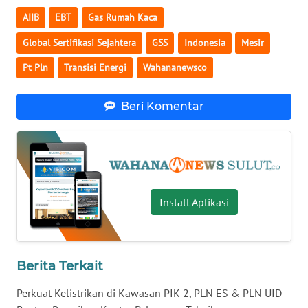
AIIB
EBT
Gas Rumah Kaca
WN
JATENG
Global Sertifikasi Sejahtera
GSS
Indonesia
Mesir
Pt Pln
Transisi Energi
Wahananewsco
WN
NUSANTARA
Beri Komentar
WN
JOGJA
WN
JATIM
Install Aplikasi
WN
BALI
Berita Terkait
WN
KALBAR
Perkuat Kelistrikan di Kawasan PIK 2, PLN ES & PLN UID