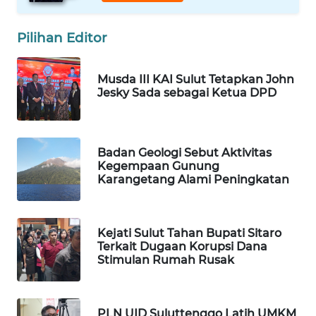
WAHANA
Pilihan Editor
KONSUMEN
WAHANA
Musda III KAI Sulut Tetapkan John
LISTRIK
Jesky Sada sebagai Ketua DPD
WAHANA
TRAVEL
Badan Geologi Sebut Aktivitas
Kegempaan Gunung
WAHANA
Karangetang Alami Peningkatan
TV
WAHANANEWS
Kejati Sulut Tahan Bupati Sitaro
ID
Terkait Dugaan Korupsi Dana
Stimulan Rumah Rusak
WAHANANEWS
CO ID
PLN UID Suluttenggo Latih UMKM