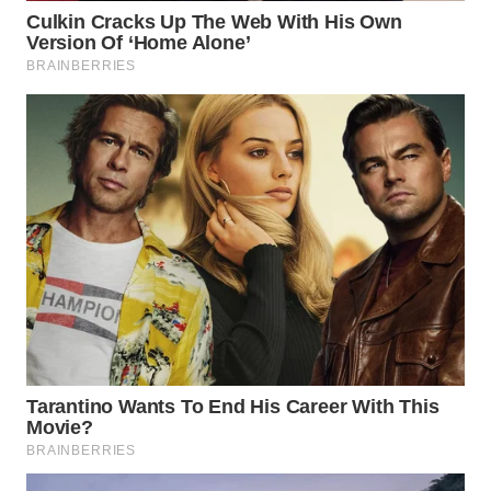
WN
LANGKAT
WN
TAPANULI
SELATAN
WN
TANJUNG
LESUNG
WN
KARO
WN
SIMALUNGUN