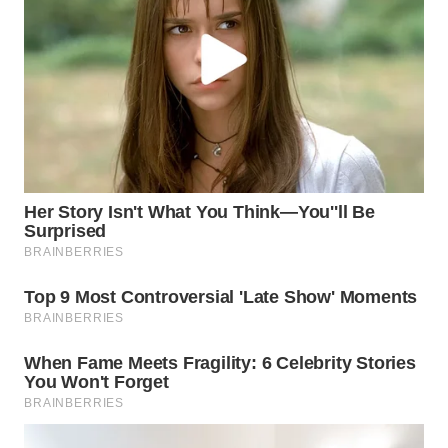
WN
PURWAKARTA
WN
PRIANGAN
TIMUR
WN
SEMARANG
WN
SOLO
WN
BOROBUDUR
WN
MADURA