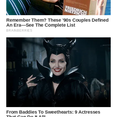
PADANG
LAWAS
WN
SUMEDANG
WN
CIANJUR
WN
KEPULAUAN
SERIBU
WN
TANGERANG
WN
BINJAI