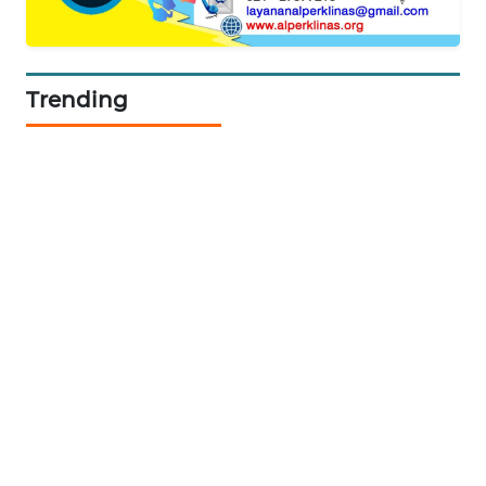
WALINKI
ID
Trending
MAWAKA
ID
MARTABAT
NET
PLN
WATCH
MKLI
LPKKI
LKKI