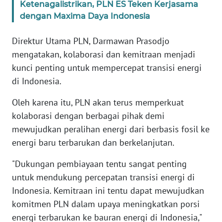
Ketenagalistrikan, PLN ES Teken Kerjasama
WN
dengan Maxima Daya Indonesia
JABAR
Direktur Utama PLN, Darmawan Prasodjo
WN
mengatakan, kolaborasi dan kemitraan menjadi
BANTEN
kunci penting untuk mempercepat transisi energi
di Indonesia.
WN
NTT
Oleh karena itu, PLN akan terus memperkuat
kolaborasi dengan berbagai pihak demi
WN
mewujudkan peralihan energi dari berbasis fosil ke
KEPRI
energi baru terbarukan dan berkelanjutan.
WN
"Dukungan pembiayaan tentu sangat penting
PAPUA
untuk mendukung percepatan transisi energi di
Indonesia. Kemitraan ini tentu dapat mewujudkan
WN
komitmen PLN dalam upaya meningkatkan porsi
PAPUA
BARAT
energi terbarukan ke bauran energi di Indonesia,"