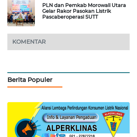
PLN dan Pemkab Morowali Utara
WAHANA
Gelar Rakor Pasokan Listrik
HEALTH
Pascaberoperasi SUTT
WAHANA
DESA
KOMENTAR
WISATA
LAPAK
WAHANA
Berita Populer
Wahana
Network
KONSUMEN
LISTRIK
MASYARAKAT
KELISTRIKAN