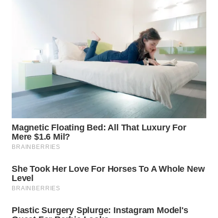
WN
SURABAYA
WN
NATUNA
WN
BINTAN
WN
MANDALIKA
WN
LIKUPANG
WN
LABUANBAJO