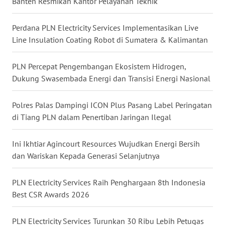
Banten Resmikan Kantor Pelayanan Teknik
WN
KALTENG
Perdana PLN Electricity Services Implementasikan Live
Line Insulation Coating Robot di Sumatera & Kalimantan
WN
KALTARA
PLN Percepat Pengembangan Ekosistem Hidrogen,
Dukung Swasembada Energi dan Transisi Energi Nasional
WN
KALSEL
Polres Palas Dampingi ICON Plus Pasang Label Peringatan
di Tiang PLN dalam Penertiban Jaringan Ilegal
WN
KALTIM
Ini Ikhtiar Agincourt Resources Wujudkan Energi Bersih
dan Wariskan Kepada Generasi Selanjutnya
WN
SULSEL
PLN Electricity Services Raih Penghargaan 8th Indonesia
Best CSR Awards 2026
WN
GORONTALO
PLN Electricity Services Turunkan 30 Ribu Lebih Petugas