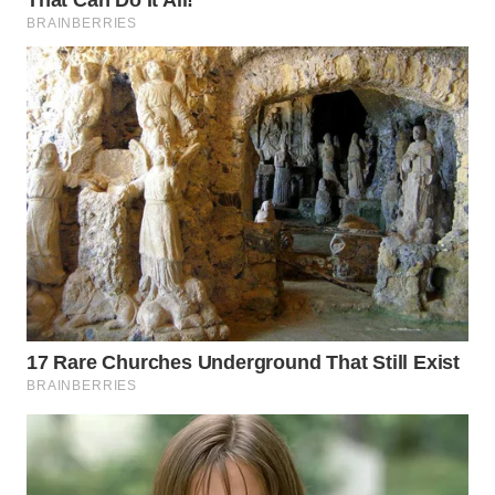
WN
CIREBON
WN
INDRAMAYU
WN
KUNINGAN
WN
MAJALENGKA
WN
SUBANG
WN
SUKABUMI