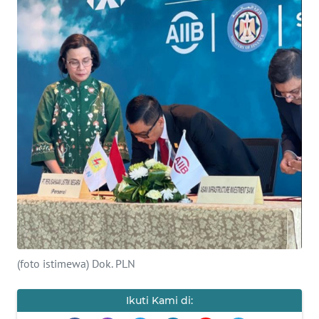
OPINI
Informasi
INDEKS
BERITA
KONTAK
KAMI
INFO
IKLAN
TENTANG
(foto istimewa) Dok. PLN
KAMI
Ikuti Kami di:
PEDOMAN
MEDIA