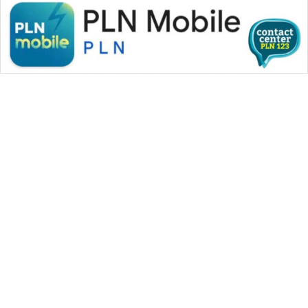
PERAPKI
NEWS
SONYA
ASA
NEWS
WAHANA MEDIA GROUP
|
|
|
WAHANA NEWS co
WAHANA TANI
WAHANA ADVOKAT
|
|
WAHANA INFRASTRUKTUR
WAHANA KONSUMEN
|
|
|
WAHANA LISTRIK
WAHANA TRAVEL
WAHANA TV
|
|
|
WAHANANEWS id
WAHANANEWS CO ID
WAHANANEWS NET