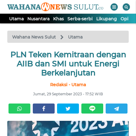
Utama
Nusantara
Khas
Serba-serbi
Likupang
Opini
WAHANA
Tutup
TV
Wahana News Sulut
Utama
UTAMA
PLN Teken Kemitraan dengan
AIIB dan SMI untuk Energi
NUSANTARA
Berkelanjutan
Redaksi - Utama
KHAS
Jumat, 29 September 2023 - 17:52 WIB
SERBA-
SERBI
LIKUPANG