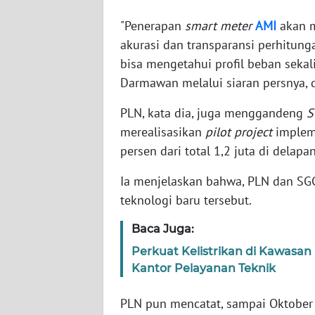
JABAR
"Penerapan
smart meter
AMI
akan m
akurasi dan transparansi perhitun
WN
BANTEN
bisa mengetahui profil beban seka
Darmawan melalui siaran persnya, d
WN
PLN, kata dia, juga menggandeng
S
NTT
merealisasikan
pilot project
impleme
persen dari total 1,2 juta di delapa
WN
KEPRI
Ia menjelaskan bahwa, PLN dan SG
teknologi baru tersebut.
WN
PAPUA
Baca Juga:
Perkuat Kelistrikan di Kawasa
WN
Kantor Pelayanan Teknik
PAPUA
BARAT
PLN pun mencatat, sampai Oktober