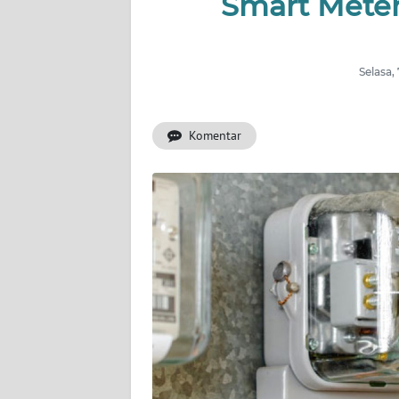
Smart Meter
OPINI
Informasi
Selasa,
INDEKS
BERITA
Komentar
KONTAK
KAMI
INFO
IKLAN
TENTANG
KAMI
PEDOMAN
MEDIA
SIBER