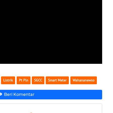
Listrik
Pt Pln
SGCC
Smart Meter
Wahananewso
Beri Komentar