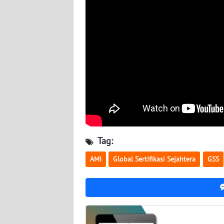
WN
SULBAR
WN
BABEL
WN
SUMBAR
WN
SUMSEL
Tag:
WN
AMI
Global Sertifikasi Sejahtera
GSS
BENGKULU
WN
LAMPUNG
WN