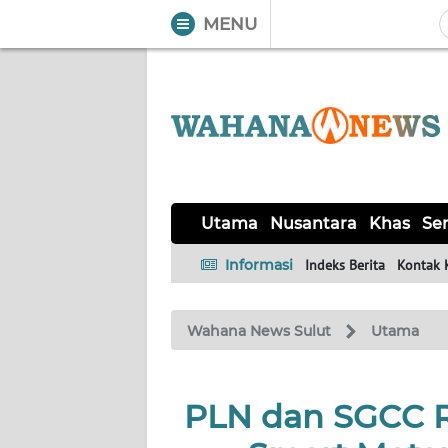
MENU
WAHANA
Tutup
TV
UTAMA
NUSANTARA
Utama
Nusantara
Khas
Ser
KHAS
Informasi
Indeks Berita
Kontak 
SERBA-
Wahana News Sulut
Utama
SERBI
LIKUPANG
PLN dan SGCC Re