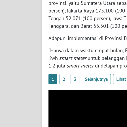
WN
provinsi, yaitu Sumatera Utara seb
RIAU
persen), Jakarta Raya 175.100 (100 
Tengah 52.071 (100 persen), Jawa T
WN
Tenggara, dan Barat 55.501 (100 pe
SERAMBI
Adapun, implementasi di Provinsi B
WN
"Hanya dalam waktu empat bulan, PL
JAMBI
Kwh
smart meter
untuk pelanggan k
1,2 juta
smart meter
di delapan prov
WN
SULTRA
1
2
3
Selanjutnya
Liha
WN
NTB
WN
SULTENG