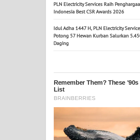
PLN Electricity Services Raih Pengharga
KALTENG
Indonesia Best CSR Awards 2026
WN
Idul Adha 1447 H, PLN Electricity Servic
KALTARA
Potong 57 Hewan Kurban Salurkan 5.45
Daging
WN
KALSEL
WN
KALTIM
WN
SULSEL
WN
GORONTALO
WN