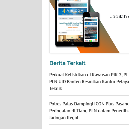
JATENG
Jadilah
WN
NUSANTARA
WN
JOGJA
Berita Terkait
WN
JATIM
Perkuat Kelistrikan di Kawasan PIK 2, P
PLN UID Banten Resmikan Kantor Pelay
WN
Teknik
BALI
Polres Palas Dampingi ICON Plus Pasan
WN
Peringatan di Tiang PLN dalam Penertib
KALBAR
Jaringan Ilegal
WN