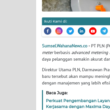
REDAKSI
Ikuti Kami di:
KARIR
DISCLAIMER
Sumsel.WahanaNews.co
-
PT PLN (P
Wahana
meter
berbasis
advanced metering i
News
Regional
daya pelanggan semakin akurat dan
Direktur Utama PLN, Darmawan Pra
WN
baru tersebut akan mampu mening
SUMUT
dengan manajemen yang lebih efisi
WN
Baca Juga:
JAKARTA
Perkuat Pengembangan Layanan 
Kerjasama dengan Maxima Day
WN