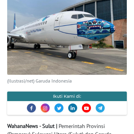
OPINI
Informasi
INDEKS
BERITA
KONTAK
KAMI
(Ilustrasi/net) Garuda Indonesia
INFO
IKLAN
Ikuti Kami di:
TENTANG
KAMI
WahanaNews - Sulut |
Pemerintah Provinsi
PEDOMAN
MEDIA