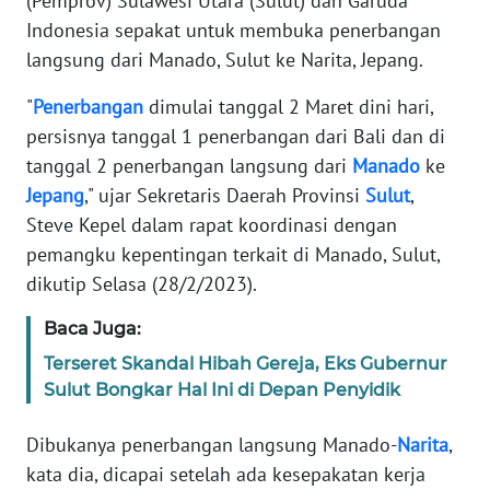
(Pemprov) Sulawesi Utara (Sulut) dan Garuda
SIBER
Indonesia sepakat untuk membuka penerbangan
langsung dari Manado, Sulut ke Narita, Jepang.
REDAKSI
"
Penerbangan
dimulai tanggal 2 Maret dini hari,
persisnya tanggal 1 penerbangan dari Bali dan di
KARIR
tanggal 2 penerbangan langsung dari
Manado
ke
Jepang
," ujar Sekretaris Daerah Provinsi
Sulut
,
DISCLAIMER
Steve Kepel dalam rapat koordinasi dengan
Wahana
pemangku kepentingan terkait di Manado, Sulut,
News
dikutip Selasa (28/2/2023).
Regional
Baca Juga:
WN
Terseret Skandal Hibah Gereja, Eks Gubernur
SUMUT
Sulut Bongkar Hal Ini di Depan Penyidik
WN
Dibukanya penerbangan langsung Manado-
Narita
,
JAKARTA
kata dia, dicapai setelah ada kesepakatan kerja