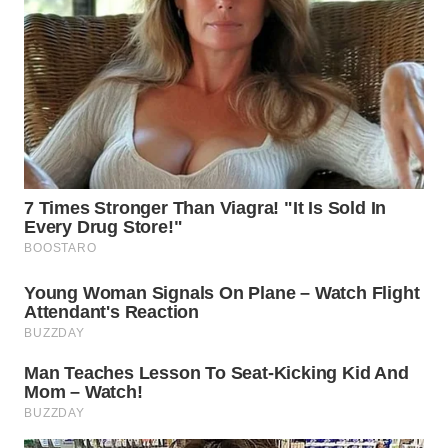
WN
SULUT
WN
MALUKU
WN
MALUT
WN
DAIRI
WN
DANAU
TOBA
WN
NIAS