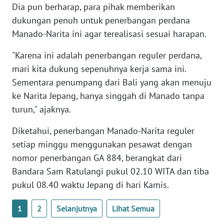
Dia pun berharap, para pihak memberikan
WN
dukungan penuh untuk penerbangan perdana
RIAU
Manado-Narita ini agar terealisasi sesuai harapan.
"Karena ini adalah penerbangan reguler perdana,
WN
SERAMBI
mari kita dukung sepenuhnya kerja sama ini.
Sementara penumpang dari Bali yang akan menuju
WN
ke Narita Jepang, hanya singgah di Manado tanpa
JAMBI
turun," ajaknya.
WN
Diketahui, penerbangan Manado-Narita reguler
SULTRA
setiap minggu menggunakan pesawat dengan
nomor penerbangan GA 884, berangkat dari
WN
Bandara Sam Ratulangi pukul 02.10 WITA dan tiba
NTB
pukul 08.40 waktu Jepang di hari Kamis.
WN
1
2
Selanjutnya
Lihat Semua
SULTENG