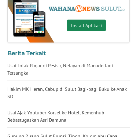
WN
JATENG
Install Aplikasi
WN
NUSANTARA
Berita Terkait
WN
JOGJA
Usai Tolak Pagar di Pesisir, Nelayan di Manado Jadi
Tersangka
WN
JATIM
Hakim MK Heran, Cabup di Sulut Bagi-bagi Buku ke Anak
SD
WN
BALI
Usai Ajak Youtuber Korsel ke Hotel, Kemenhub
Bebastugaskan Asri Damuna
WN
KALBAR
Gunung Ruang Sulut Erupsi, Tinggi Kolom Abu Capai