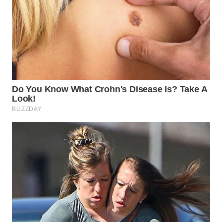
WN
LABUHANBATU
WN
TAPANULI
TENGAH
WN DELI
SERDANG
WN
TEBING
TINGGI
WN
PAKPAK
WN
KARAWANG