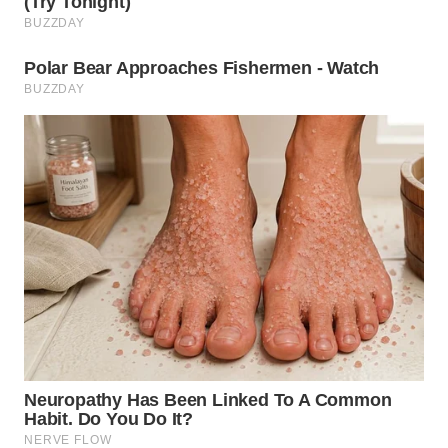
PADANG
LAWAS
WN
SUMEDANG
WN
CIANJUR
WN
KEPULAUAN
SERIBU
WN
TANGERANG
WN
BINJAI