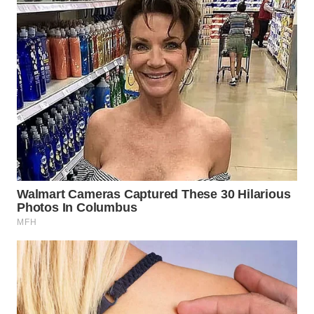
WN
LANGKAT
WN
TAPANULI
SELATAN
WN
TANJUNG
LESUNG
WN
KARO
WN
SIMALUNGUN