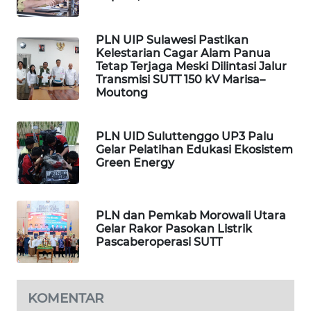
WAHANA
HEALTH
PLN UIP Sulawesi Pastikan
Kelestarian Cagar Alam Panua
Tetap Terjaga Meski Dilintasi Jalur
WAHANA
Transmisi SUTT 150 kV Marisa–
DESA
Moutong
WISATA
LAPAK
PLN UID Suluttenggo UP3 Palu
WAHANA
Gelar Pelatihan Edukasi Ekosistem
Green Energy
Wahana
Network
PLN dan Pemkab Morowali Utara
Gelar Rakor Pasokan Listrik
KONSUMEN
Pascaberoperasi SUTT
LISTRIK
MASYARAKAT
KOMENTAR
KELISTRIKAN