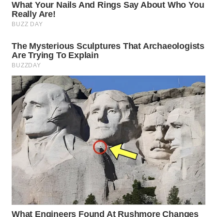
WN
BORNEO
Wahana
Media
Group
WAHANA
NEWS
WAHANA
TANI
WAHANA
ADVOKAT
WAHANA
INFRASTRUKTUR