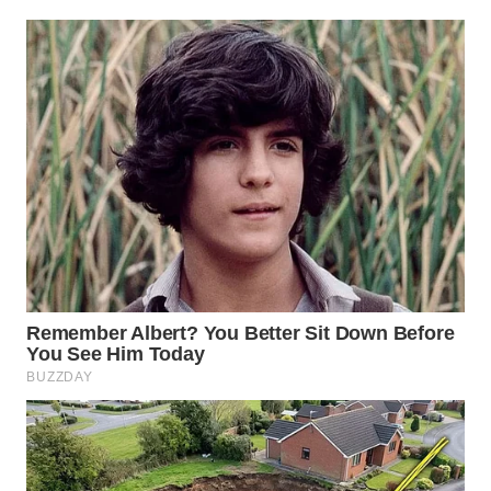
WN
CIREBON
WN
INDRAMAYU
WN
KUNINGAN
WN
MAJALENGKA
WN
SUBANG
WN
SUKABUMI