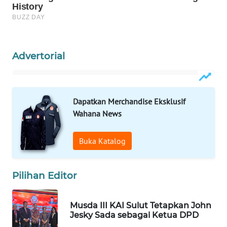
WAHANA
KONSUMEN
WAHANA
Advertorial
LISTRIK
WAHANA
Dapatkan Merchandise Eksklusif
TRAVEL
Wahana News
WAHANA
TV
Buka Katalog
WAHANANEWS
Pilihan Editor
ID
WAHANANEWS
Musda III KAI Sulut Tetapkan John
CO ID
Jesky Sada sebagai Ketua DPD