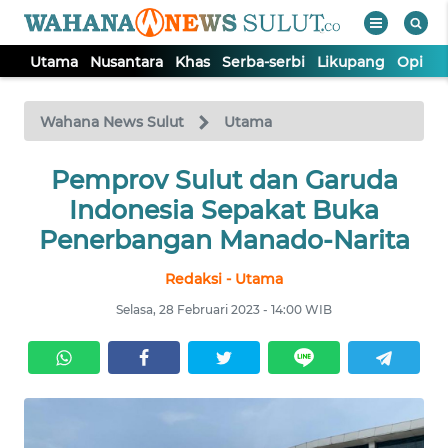
Utama
Nusantara
Khas
Serba-serbi
Likupang
Opini
WAHANA
Tutup
TV
Wahana News Sulut
Utama
UTAMA
Pemprov Sulut dan Garuda
Indonesia Sepakat Buka
NUSANTARA
Penerbangan Manado-Narita
Redaksi - Utama
KHAS
Selasa, 28 Februari 2023 - 14:00 WIB
SERBA-
SERBI
LIKUPANG