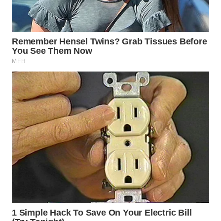
WN
BEKASI
WN
BOGOR
WN
DEPOK
WN
TAPANULI
UTARA
WN
SAMOSIR
WN