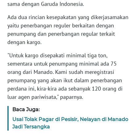
sama dengan Garuda Indonesia.
WN
JABAR
Ada dua rincian kesepakatan yang dikerjasamakan
yaitu penerbangan reguler berkaitan dengan
WN
penumpang dan penerbangan regular terkait
BANTEN
dengan kargo.
WN
"Untuk kargo disepakati minimal tiga ton,
NTT
sementara untuk penumpang minimal ada 75
orang dari Manado. Kami sudah meregistrasi
WN
penumpang yang akan ikut dalam penerbangan
KEPRI
perdana ini, kira-kira ada sebanyak 120 orang di
luar agen pariwisata," paparnya.
WN
PAPUA
Baca Juga:
Usai Tolak Pagar di Pesisir, Nelayan di Manado
WN
PAPUA
Jadi Tersangka
BARAT