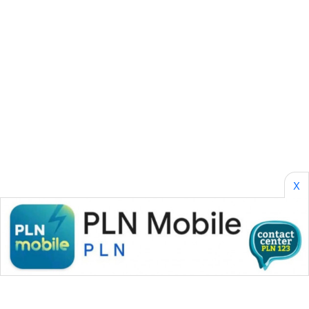
PERAPKI
NEWS
SONYA
ASA
NEWS
X