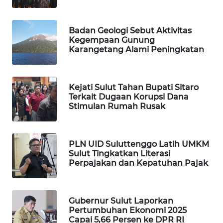
WAHANANEWS
NET
Badan Geologi Sebut Aktivitas
Kegempaan Gunung
Karangetang Alami Peningkatan
WAHANA
SPORT
Kejati Sulut Tahan Bupati Sitaro
WAHANA
Terkait Dugaan Korupsi Dana
UMKM
Stimulan Rumah Rusak
WAHANA
SELEB
PLN UID Suluttenggo Latih UMKM
Sulut Tingkatkan Literasi
WAHANA
Perpajakan dan Kepatuhan Pajak
PERSONA
WAHANA
Gubernur Sulut Laporkan
OTOMOTIF
Pertumbuhan Ekonomi 2025
Capai 5,66 Persen ke DPR RI