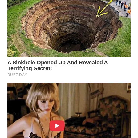
WN
PURWAKARTA
WN
PRIANGAN
TIMUR
WN
SEMARANG
WN
SOLO
WN
BOROBUDUR
WN
MADURA