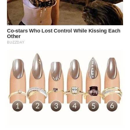
WN
SURABAYA
WN
NATUNA
WN
BINTAN
WN
MANDALIKA
WN
LIKUPANG
WN
LABUANBAJO