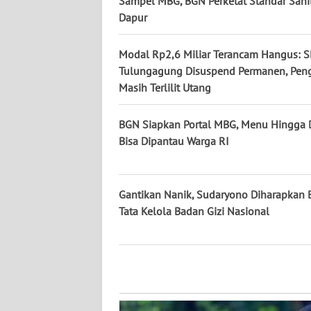
Sampel MBG, BGN Perketat Standar Sani
KALTENG
Dapur
WN
Modal Rp2,6 Miliar Terancam Hangus: 
KALTARA
Tulungagung Disuspend Permanen, Pen
Masih Terlilit Utang
WN
KALSEL
BGN Siapkan Portal MBG, Menu Hingga 
Bisa Dipantau Warga RI
WN
KALTIM
Gantikan Nanik, Sudaryono Diharapkan 
WN
Tata Kelola Badan Gizi Nasional
SULSEL
WN
GORONTALO
WN