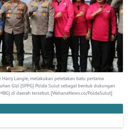
ke Harry Langie, melakukan peletakan batu pertama
an Gizi (SPPG) Polda Sulut sebagai bentuk dukungan
(MBG) di daerah tersebut. [WahanaNews.co/PoldaSulut]