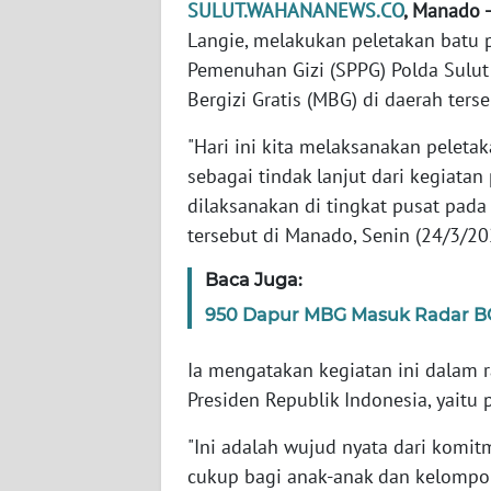
SULUT.WAHANANEWS.CO
, Manado -
JABAR
Langie, melakukan peletakan batu
Pemenuhan Gizi (SPPG) Polda Sulu
WN
BANTEN
Bergizi Gratis (MBG) di daerah terse
"Hari ini kita melaksanakan pelet
WN
sebagai tindak lanjut dari kegiata
NTT
dilaksanakan di tingkat pusat pada 
WN
tersebut di Manado, Senin (24/3/20
KEPRI
Baca Juga:
WN
950 Dapur MBG Masuk Radar BG
PAPUA
Ia mengatakan kegiatan ini dalam 
WN
Presiden Republik Indonesia, yaitu
PAPUA
BARAT
"Ini adalah wujud nyata dari kom
cukup bagi anak-anak dan kelompok