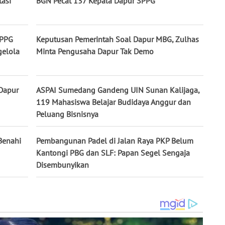
tasi
BGN Pecat 137 Kepala Dapur SPPG
SPPG
Keputusan Pemerintah Soal Dapur MBG, Zulhas
gelola
Minta Pengusaha Dapur Tak Demo
Dapur
ASPAI Sumedang Gandeng UIN Sunan Kalijaga,
119 Mahasiswa Belajar Budidaya Anggur dan
Peluang Bisnisnya
Benahi
Pembangunan Padel di Jalan Raya PKP Belum
Kantongi PBG dan SLF: Papan Segel Sengaja
Disembunyikan