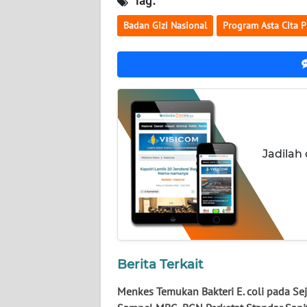
Tag:
JATENG
Badan Gizi Nasional
Program Asta Cita P
WN
NUSANTARA
WN
JOGJA
WN
Jadilah
JATIM
WN
BALI
WN
Berita Terkait
KALBAR
Menkes Temukan Bakteri E. coli pada S
WN