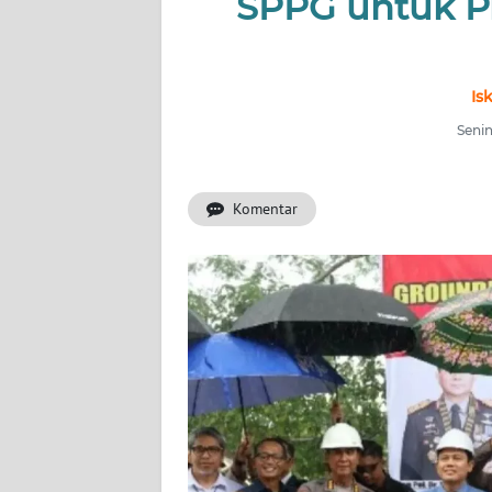
SPPG untuk P
OPINI
Informasi
Is
INDEKS
BERITA
Senin
KONTAK
Komentar
KAMI
INFO
IKLAN
TENTANG
KAMI
PEDOMAN
MEDIA
SIBER