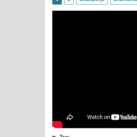
WN
SULBAR
WN
BABEL
WN
SUMBAR
WN
SUMSEL
WN
BENGKULU
WN
LAMPUNG
WN