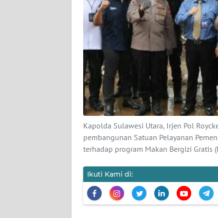
REDAKSI
KARIR
DISCLAIMER
Wahana
News
Regional
Kapolda Sulawesi Utara, Irjen Pol Royc
pembangunan Satuan Pelayanan Pemenuh
WN
terhadap program Makan Bergizi Gratis 
SUMUT
Ikuti Kami di:
WN
JAKARTA
WN