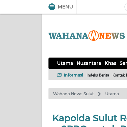
MENU
WAHANA
Tutup
TV
UTAMA
NUSANTARA
Utama
Nusantara
Khas
Ser
KHAS
Informasi
Indeks Berita
Kontak 
SERBA-
Wahana News Sulut
Utama
SERBI
LIKUPANG
Kapolda Sulut