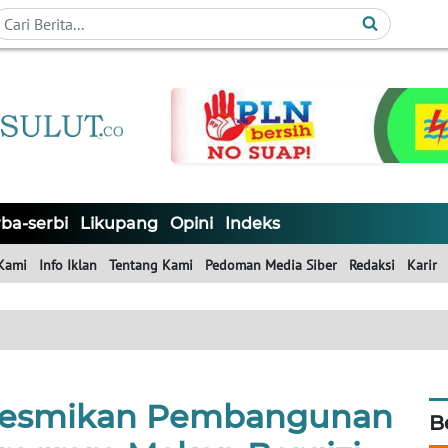
ba-serbi
Likupang
Opini
Indeks
Kami
Info Iklan
Tentang Kami
Pedoman Media Siber
Redaksi
Karir
 Resmikan Pembangunan
B