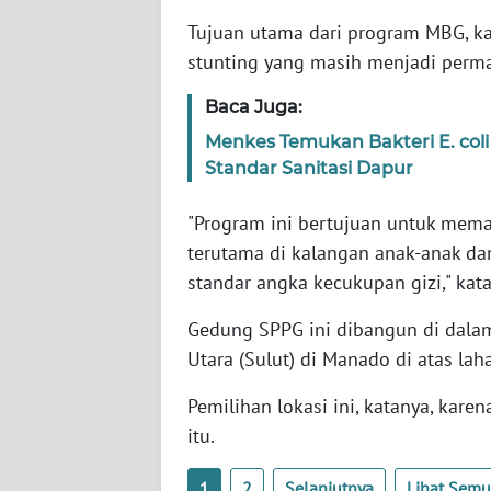
WN
Tujuan utama dari program MBG, ka
RIAU
stunting yang masih menjadi perma
WN
Baca Juga:
SERAMBI
Menkes Temukan Bakteri E. col
Standar Sanitasi Dapur
WN
JAMBI
"Program ini bertujuan untuk mema
terutama di kalangan anak-anak da
WN
SULTRA
standar angka kecukupan gizi," kata
Gedung SPPG ini dibangun di dalam
WN
NTB
Utara (Sulut) di Manado di atas lah
Pemilihan lokasi ini, katanya, kar
WN
itu.
SULTENG
1
2
Selanjutnya
Lihat Sem