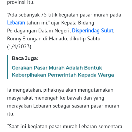
provinsi itu.
SIBER
"Ada sebanyak 75 titik kegiatan pasar murah pada
REDAKSI
Lebaran
tahun ini," ujar Kepala Bidang
Perdagangan Dalam Negeri,
Disperindag
Sulut
,
KARIR
Ronny Erungan di Manado, dikutip Sabtu
(1/4/2023).
DISCLAIMER
Baca Juga:
Wahana
Gerakan Pasar Murah Adalah Bentuk
News
Keberpihakan Pemerintah Kepada Warga
Regional
Ia mengatakan, pihaknya akan mengutamakan
WN
masyarakat menengah ke bawah dan yang
SUMUT
merayakan Lebaran sebagai sasaran pasar murah
itu.
WN
JAKARTA
"Saat ini kegiatan pasar murah Lebaran sementara