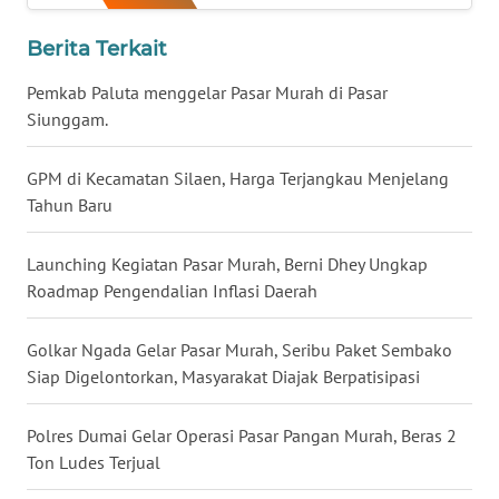
WN
Berita Terkait
JATENG
Pemkab Paluta menggelar Pasar Murah di Pasar
WN
Siunggam.
NUSANTARA
GPM di Kecamatan Silaen, Harga Terjangkau Menjelang
WN
Tahun Baru
JOGJA
Launching Kegiatan Pasar Murah, Berni Dhey Ungkap
WN
Roadmap Pengendalian Inflasi Daerah
JATIM
Golkar Ngada Gelar Pasar Murah, Seribu Paket Sembako
WN
Siap Digelontorkan, Masyarakat Diajak Berpatisipasi
BALI
Polres Dumai Gelar Operasi Pasar Pangan Murah, Beras 2
WN
Ton Ludes Terjual
KALBAR