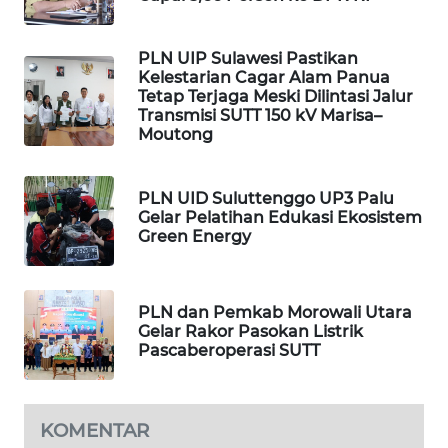
WALINKI
ID
PLN UIP Sulawesi Pastikan
Kelestarian Cagar Alam Panua
Tetap Terjaga Meski Dilintasi Jalur
MAWAKA
Transmisi SUTT 150 kV Marisa–
ID
Moutong
MARTABAT
PLN UID Suluttenggo UP3 Palu
NET
Gelar Pelatihan Edukasi Ekosistem
Green Energy
PLN
WATCH
PLN dan Pemkab Morowali Utara
Gelar Rakor Pasokan Listrik
MKLI
Pascaberoperasi SUTT
LPKKI
KOMENTAR
LKKI