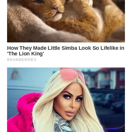
WN
BEKASI
WN
BOGOR
WN
DEPOK
WN
TAPANULI
UTARA
WN
SAMOSIR
WN