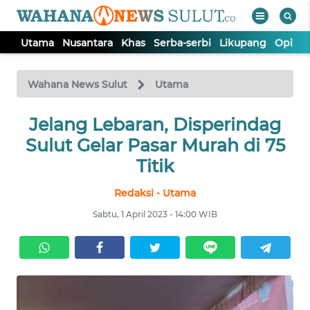
Utama
Nusantara
Khas
Serba-serbi
Likupang
Opini
WAHANA
Tutup
TV
Wahana News Sulut
Utama
UTAMA
Jelang Lebaran, Disperindag
Sulut Gelar Pasar Murah di 75
NUSANTARA
Titik
Redaksi - Utama
KHAS
Sabtu, 1 April 2023 - 14:00 WIB
SERBA-
SERBI
LIKUPANG