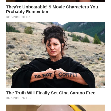
WN
LANGKAT
WN
TAPANULI
SELATAN
WN
TANJUNG
LESUNG
WN
KARO
WN
SIMALUNGUN