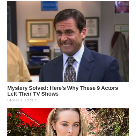
WN
SURABAYA
WN
NATUNA
WN
BINTAN
WN
MANDALIKA
WN
LIKUPANG
WN
LABUANBAJO