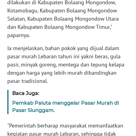
dilakukan di Kabupaten Bolaang Mongondow,
WN
Kotamobagu, Kabupaten Bolaang Mongondow
JABAR
Selatan, Kabupaten Bolaang Mongondow Utara
dan Kabupaten Bolaang Mongondow Timur,"
WN
paparnya.
BANTEN
Ia menjelaskan, bahan pokok yang dijual dalam
WN
pasar murah Lebaran tahun ini yakni beras, gula
NTT
pasir, minyak goreng, mentega dan tepung kelapa
dengan harga yang lebih murah dibandingkan
WN
KEPRI
pasar tradisional.
Baca Juga:
WN
PAPUA
Pemkab Paluta menggelar Pasar Murah di
Pasar Siunggam.
WN
PAPUA
"Pemerintah berharap masyarakat memanfaatkan
BARAT
kegiatan pasar murah Lebaran, sehingga tidak