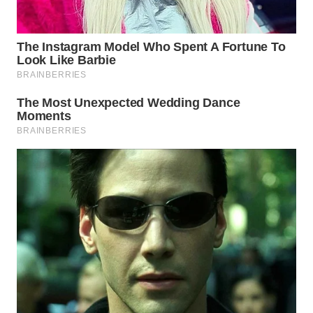
PADANG
LAWAS
WN
SUMEDANG
WN
CIANJUR
WN
KEPULAUAN
SERIBU
WN
TANGERANG
WN
BINJAI