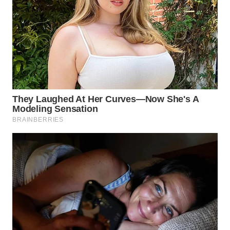
WN
BORNEO
Wahana
Media
Group
WAHANA
NEWS
WAHANA
TANI
WAHANA
ADVOKAT
WAHANA
INFRASTRUKTUR