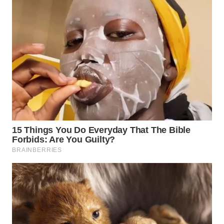
WN
LABUHANBATU
WN
TAPANULI
TENGAH
WN DELI
SERDANG
WN
TEBING
TINGGI
WN
PAKPAK
WN
KARAWANG