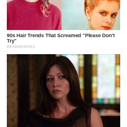
WN
SULUT
WN
MALUKU
WN
MALUT
WN
DAIRI
WN
DANAU
TOBA
WN
NIAS