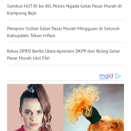
Sambut HUT RI ke-80, Polres Ngada Gelar Pasar Murah di
WN
Kampung Bejo
KALTENG
Pemprov Sulbar Gelar Pasar Murah Mingguan di Seluruh
WN
KALTARA
Kabupaten Tekan Inflasi
WN
Ketua DPRD Barito Utara Apresiasi DKPP dan Bulog Gelar
KALSEL
Pasar Murah Idul Fitri
WN
KALTIM
WN
SULSEL
WN
GORONTALO