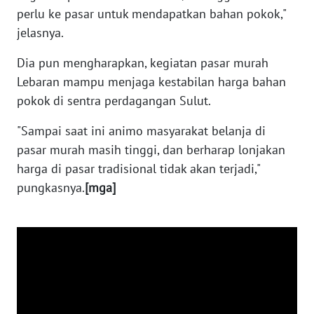
perlu ke pasar untuk mendapatkan bahan pokok,"
WN
jelasnya.
RIAU
Dia pun mengharapkan, kegiatan pasar murah
WN
Lebaran mampu menjaga kestabilan harga bahan
SERAMBI
pokok di sentra perdagangan Sulut.
"Sampai saat ini animo masyarakat belanja di
WN
JAMBI
pasar murah masih tinggi, dan berharap lonjakan
harga di pasar tradisional tidak akan terjadi,"
WN
pungkasnya.
[mga]
SULTRA
WN
NTB
WN
SULTENG