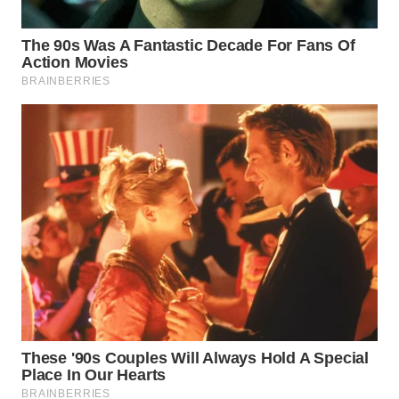
WN
CIREBON
WN
INDRAMAYU
WN
KUNINGAN
WN
MAJALENGKA
WN
SUBANG
WN
SUKABUMI