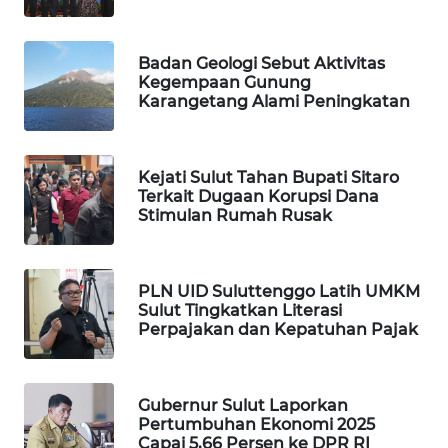
WAHANA
HEALTH
Badan Geologi Sebut Aktivitas
Kegempaan Gunung
WAHANA
Karangetang Alami Peningkatan
DESA
WISATA
Kejati Sulut Tahan Bupati Sitaro
LAPAK
Terkait Dugaan Korupsi Dana
WAHANA
Stimulan Rumah Rusak
Wahana
Network
PLN UID Suluttenggo Latih UMKM
Sulut Tingkatkan Literasi
Perpajakan dan Kepatuhan Pajak
KONSUMEN
LISTRIK
Gubernur Sulut Laporkan
MASYARAKAT
Pertumbuhan Ekonomi 2025
KELISTRIKAN
Capai 5,66 Persen ke DPR RI