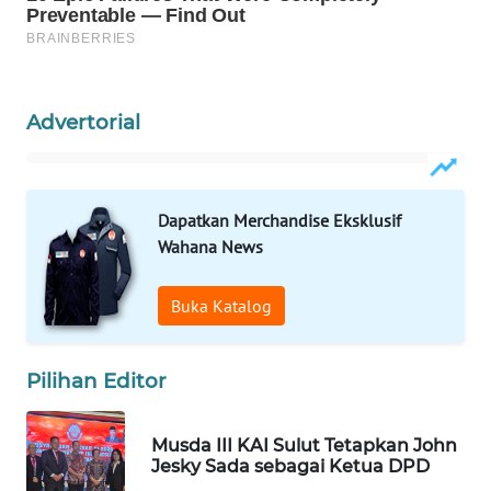
WAHANANEWS
NET
WAHANA
Advertorial
SPORT
WAHANA
UMKM
Dapatkan Merchandise Eksklusif
Wahana News
WAHANA
SELEB
Buka Katalog
WAHANA
PERSONA
Pilihan Editor
WAHANA
Musda III KAI Sulut Tetapkan John
OTOMOTIF
Jesky Sada sebagai Ketua DPD