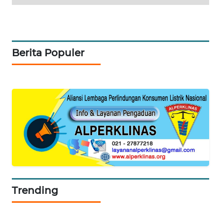
KOPEKLIN
PORTAL
Berita Populer
KONSUMEN
FORWAMKI
ALPERKLINAS
FORJASIDA
TAMBANG
NEWS
Trending
SITUNGIR
NEWS