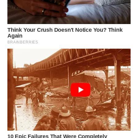
WAHANA
KONSUMEN
WAHANA
LISTRIK
WAHANA
TRAVEL
WAHANA
TV
WAHANANEWS
ID
WAHANANEWS
CO ID