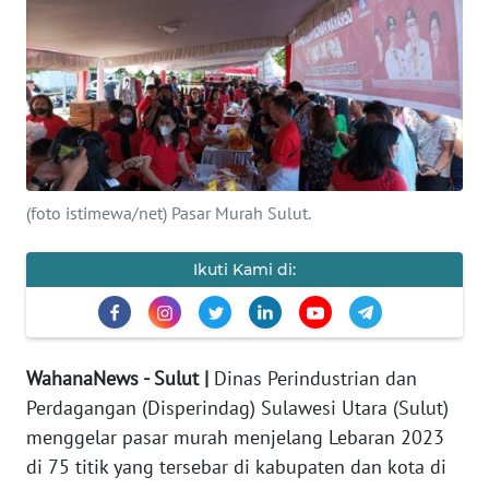
OPINI
Informasi
INDEKS
BERITA
(foto istimewa/net) Pasar Murah Sulut.
KONTAK
KAMI
Ikuti Kami di:
INFO
IKLAN
WahanaNews - Sulut |
Dinas Perindustrian dan
TENTANG
Perdagangan (Disperindag) Sulawesi Utara (Sulut)
KAMI
menggelar pasar murah menjelang Lebaran 2023
PEDOMAN
di 75 titik yang tersebar di kabupaten dan kota di
MEDIA