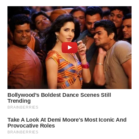
WN
PURWAKARTA
WN
PRIANGAN
TIMUR
WN
SEMARANG
WN
SOLO
WN
BOROBUDUR
WN
MADURA