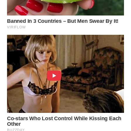
WN
PURWAKARTA
WN
PRIANGAN
TIMUR
WN
SEMARANG
WN
SOLO
WN
BOROBUDUR
WN
MADURA