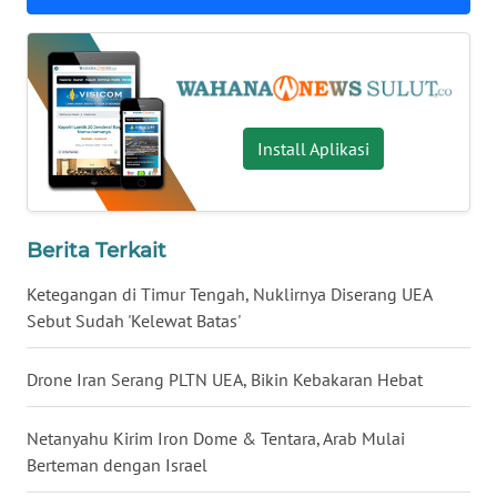
WN
JATENG
WN
NUSANTARA
Install Aplikasi
WN
JOGJA
Berita Terkait
WN
Ketegangan di Timur Tengah, Nuklirnya Diserang UEA
JATIM
Sebut Sudah 'Kelewat Batas'
WN
Drone Iran Serang PLTN UEA, Bikin Kebakaran Hebat
BALI
Netanyahu Kirim Iron Dome & Tentara, Arab Mulai
WN
Berteman dengan Israel
KALBAR