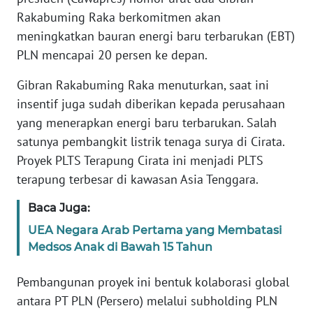
SIBER
Rakabuming Raka berkomitmen akan
meningkatkan bauran energi baru terbarukan (EBT)
REDAKSI
PLN mencapai 20 persen ke depan.
Gibran Rakabuming Raka menuturkan, saat ini
KARIR
insentif juga sudah diberikan kepada perusahaan
yang menerapkan energi baru terbarukan. Salah
DISCLAIMER
satunya pembangkit listrik tenaga surya di Cirata.
Proyek PLTS Terapung Cirata ini menjadi PLTS
Wahana
News
terapung terbesar di kawasan Asia Tenggara.
Regional
Baca Juga:
WN
UEA Negara Arab Pertama yang Membatasi
SUMUT
Medsos Anak di Bawah 15 Tahun
WN
Pembangunan proyek ini bentuk kolaborasi global
JAKARTA
antara PT PLN (Persero) melalui subholding PLN