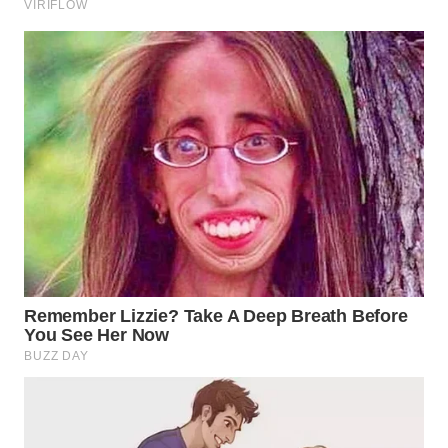
WN
LABUHANBATU
WN
TAPANULI
TENGAH
WN DELI
SERDANG
WN
TEBING
TINGGI
WN
PAKPAK
WN
KARAWANG