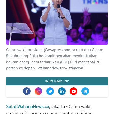
OPINI
Informasi
INDEKS
BERITA
Calon wakil presiden (Cawapres) nomor urut dua Gibran
KONTAK
Rakabuming Raka berkomitmen akan meningkatkan
KAMI
bauran energi baru terbarukan (EBT) PLN mencapai 20
persen ke depan. [WahanaNews.co/Istimewa]
INFO
IKLAN
Ikuti Kami di:
TENTANG
KAMI
Sulut.WahanaNews.co
, Jakarta -
Calon wakil
PEDOMAN
presiden (Cawapres) nomor urut dua Gibran
MEDIA