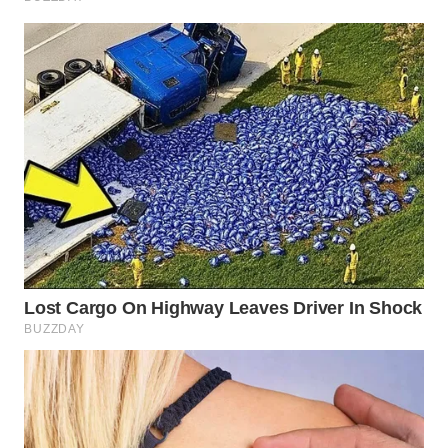
WN
SURABAYA
WN
NATUNA
WN
BINTAN
WN
MANDALIKA
WN
LIKUPANG
WN
LABUANBAJO