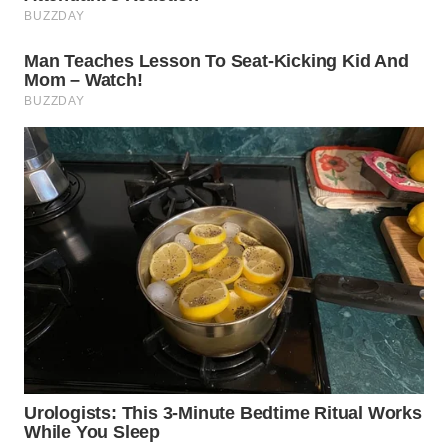
WN
LANGKAT
WN
TAPANULI
SELATAN
WN
TANJUNG
LESUNG
WN
KARO
WN
SIMALUNGUN