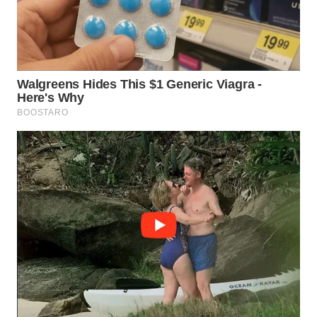
PADANG
LAWAS
WN
SUMEDANG
WN
CIANJUR
WN
KEPULAUAN
SERIBU
WN
TANGERANG
WN
BINJAI