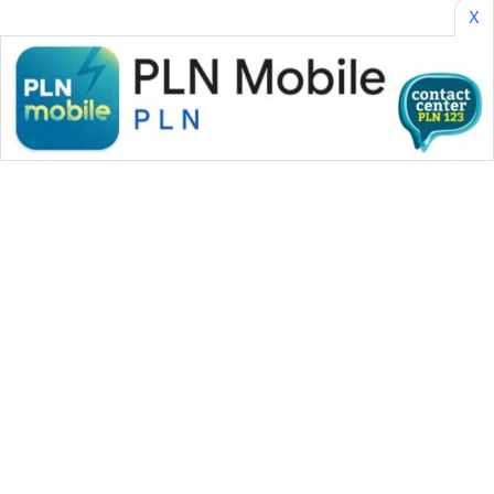
PERAPKI
X
NEWS
SONYA
ASA
NEWS
WAHANA MEDIA GROUP
|
|
|
WAHANA NEWS co
WAHANA TANI
WAHANA ADVOKAT
|
|
WAHANA INFRASTRUKTUR
WAHANA KONSUMEN