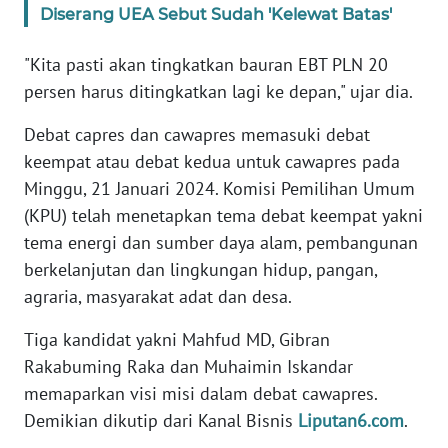
Diserang UEA Sebut Sudah 'Kelewat Batas'
WN
RIAU
"Kita pasti akan tingkatkan bauran EBT PLN 20
persen harus ditingkatkan lagi ke depan," ujar dia.
WN
SERAMBI
Debat capres dan cawapres memasuki debat
keempat atau debat kedua untuk cawapres pada
WN
Minggu, 21 Januari 2024. Komisi Pemilihan Umum
JAMBI
(KPU) telah menetapkan tema debat keempat yakni
tema energi dan sumber daya alam, pembangunan
WN
berkelanjutan dan lingkungan hidup, pangan,
SULTRA
agraria, masyarakat adat dan desa.
WN
Tiga kandidat yakni Mahfud MD, Gibran
NTB
Rakabuming Raka dan Muhaimin Iskandar
memaparkan visi misi dalam debat cawapres.
WN
Demikian dikutip dari Kanal Bisnis
Liputan6.com
.
SULTENG