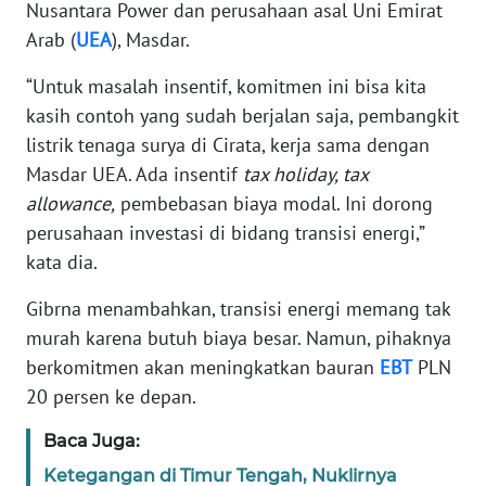
Nusantara Power dan perusahaan asal Uni Emirat
WN
Arab (
UEA
), Masdar.
JABAR
“Untuk masalah insentif, komitmen ini bisa kita
WN
kasih contoh yang sudah berjalan saja, pembangkit
BANTEN
listrik tenaga surya di Cirata, kerja sama dengan
Masdar UEA. Ada insentif
tax holiday, tax
WN
allowance,
pembebasan biaya modal. Ini dorong
NTT
perusahaan investasi di bidang transisi energi,”
kata dia.
WN
KEPRI
Gibrna menambahkan, transisi energi memang tak
murah karena butuh biaya besar. Namun, pihaknya
WN
PAPUA
berkomitmen akan meningkatkan bauran
EBT
PLN
20 persen ke depan.
WN
Baca Juga:
PAPUA
BARAT
Ketegangan di Timur Tengah, Nuklirnya