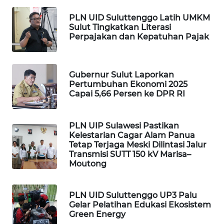
WAHANANEWS
PLN UID Suluttenggo Latih UMKM
NET
Sulut Tingkatkan Literasi
Perpajakan dan Kepatuhan Pajak
WAHANA
SPORT
Gubernur Sulut Laporkan
Pertumbuhan Ekonomi 2025
WAHANA
Capai 5,66 Persen ke DPR RI
UMKM
WAHANA
PLN UIP Sulawesi Pastikan
Kelestarian Cagar Alam Panua
SELEB
Tetap Terjaga Meski Dilintasi Jalur
Transmisi SUTT 150 kV Marisa–
WAHANA
Moutong
PERSONA
PLN UID Suluttenggo UP3 Palu
WAHANA
Gelar Pelatihan Edukasi Ekosistem
OTOMOTIF
Green Energy