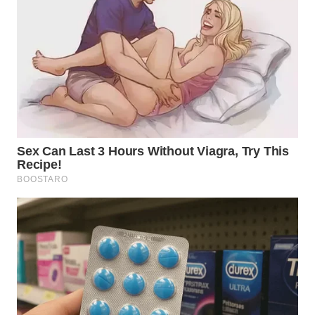
WN
BEKASI
WN
BOGOR
WN
DEPOK
WN
TAPANULI
UTARA
WN
SAMOSIR
WN