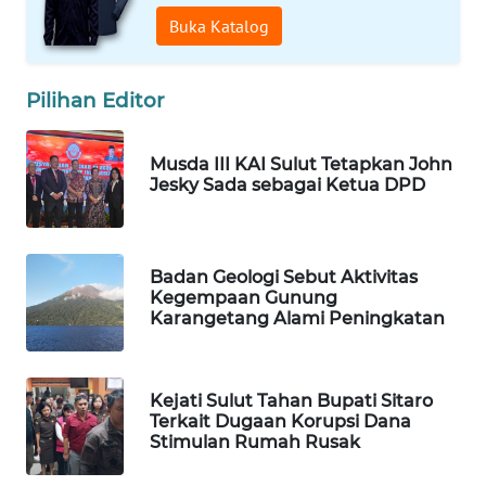
Buka Katalog
WAHANA
KONSUMEN
Pilihan Editor
WAHANA
LISTRIK
Musda III KAI Sulut Tetapkan John
Jesky Sada sebagai Ketua DPD
WAHANA
TRAVEL
WAHANA
Badan Geologi Sebut Aktivitas
Kegempaan Gunung
TV
Karangetang Alami Peningkatan
WAHANANEWS
ID
Kejati Sulut Tahan Bupati Sitaro
Terkait Dugaan Korupsi Dana
WAHANANEWS
Stimulan Rumah Rusak
CO ID