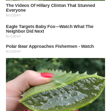
WN
CIREBON
WN
INDRAMAYU
WN
KUNINGAN
WN
MAJALENGKA
WN
SUBANG
WN
SUKABUMI