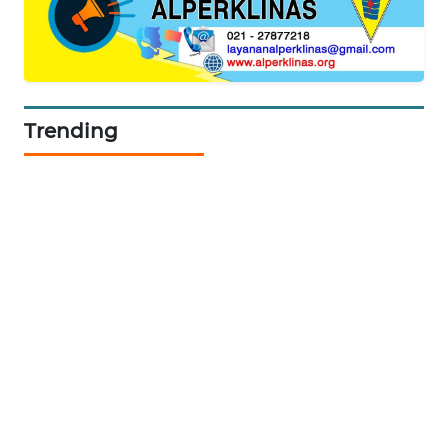
WALINKI
ID
MAWAKA
Trending
ID
MARTABAT
NET
PLN
WATCH
MKLI
LPKKI
LKKI