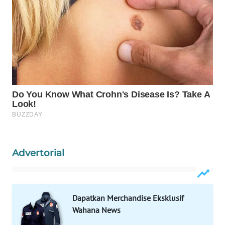
WN
BORNEO
Wahana
Media
Group
WAHANA
NEWS
WAHANA
TANI
Advertorial
WAHANA
ADVOKAT
Dapatkan Merchandise Eksklusif
WAHANA
Wahana News
INFRASTRUKTUR