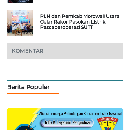
WAHANA
HEALTH
PLN dan Pemkab Morowali Utara
Gelar Rakor Pasokan Listrik
Pascaberoperasi SUTT
WAHANA
DESA
WISATA
KOMENTAR
LAPAK
WAHANA
Wahana
Network
Berita Populer
KONSUMEN
LISTRIK
MASYARAKAT
KELISTRIKAN