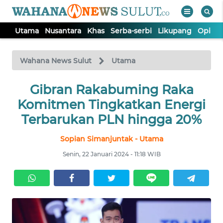
Utama
Nusantara
Khas
Serba-serbi
Likupang
Opini
WAHANA
Tutup
TV
Wahana News Sulut
Utama
UTAMA
Gibran Rakabuming Raka
Komitmen Tingkatkan Energi
NUSANTARA
Terbarukan PLN hingga 20%
Sopian Simanjuntak - Utama
KHAS
Senin, 22 Januari 2024 - 11:18 WIB
SERBA-
SERBI
LIKUPANG