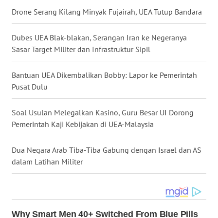
Drone Serang Kilang Minyak Fujairah, UEA Tutup Bandara
WN
KALTENG
Dubes UEA Blak-blakan, Serangan Iran ke Negeranya
WN
Sasar Target Militer dan Infrastruktur Sipil
KALTARA
Bantuan UEA Dikembalikan Bobby: Lapor ke Pemerintah
WN
Pusat Dulu
KALSEL
Soal Usulan Melegalkan Kasino, Guru Besar UI Dorong
WN
Pemerintah Kaji Kebijakan di UEA-Malaysia
KALTIM
Dua Negara Arab Tiba-Tiba Gabung dengan Israel dan AS
WN
dalam Latihan Militer
SULSEL
WN
GORONTALO