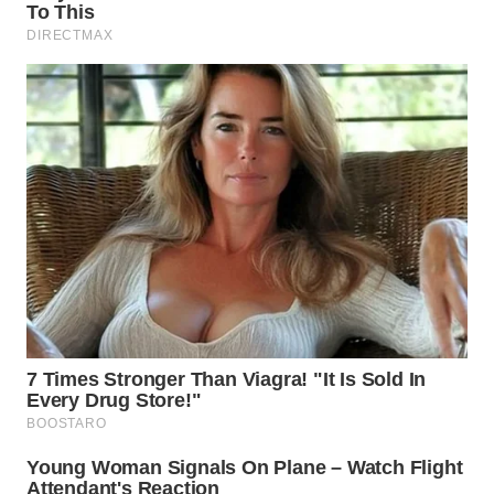
WN
SULUT
WN
MALUKU
WN
MALUT
WN
DAIRI
WN
DANAU
TOBA
WN
NIAS