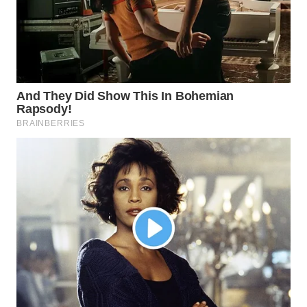
WN
SURABAYA
WN
NATUNA
WN
BINTAN
WN
MANDALIKA
WN
LIKUPANG
WN
LABUANBAJO