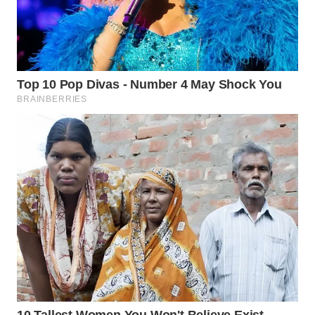
PADANG
LAWAS
WN
SUMEDANG
WN
CIANJUR
WN
KEPULAUAN
SERIBU
WN
TANGERANG
WN
BINJAI