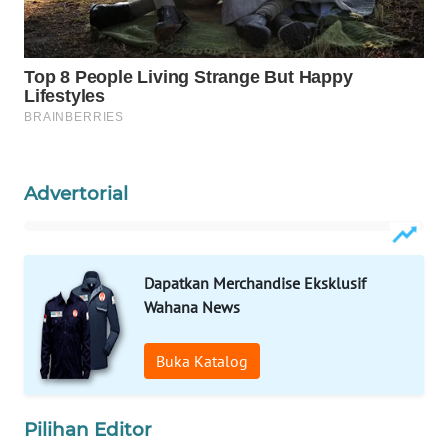
WAHANA
HEALTH
WAHANA
DESA
WISATA
Advertorial
LAPAK
WAHANA
Wahana
Dapatkan Merchandise Eksklusif
Network
Wahana News
KONSUMEN
LISTRIK
Buka Katalog
MASYARAKAT
Pilihan Editor
KELISTRIKAN