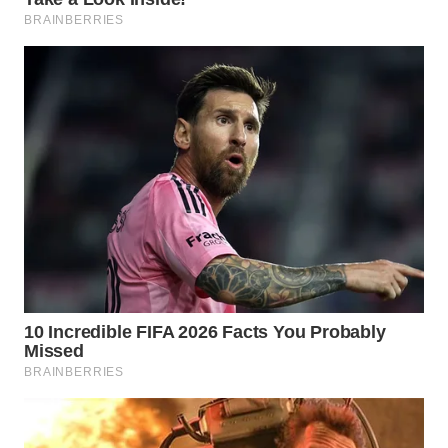
WN
LABUHANBATU
WN
TAPANULI
TENGAH
WN DELI
SERDANG
WN
TEBING
TINGGI
WN
PAKPAK
WN
KARAWANG