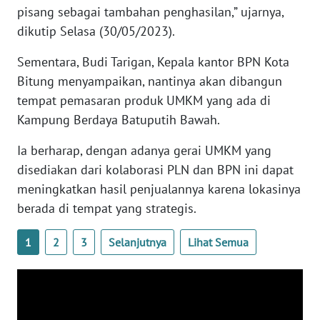
pisang sebagai tambahan penghasilan,” ujarnya,
WN
dikutip Selasa (30/05/2023).
RIAU
Sementara, Budi Tarigan, Kepala kantor BPN Kota
WN
Bitung menyampaikan, nantinya akan dibangun
SERAMBI
tempat pemasaran produk UMKM yang ada di
Kampung Berdaya Batuputih Bawah.
WN
JAMBI
Ia berharap, dengan adanya gerai UMKM yang
disediakan dari kolaborasi PLN dan BPN ini dapat
WN
meningkatkan hasil penjualannya karena lokasinya
SULTRA
berada di tempat yang strategis.
WN
1
2
3
Selanjutnya
Lihat Semua
NTB
WN
SULTENG