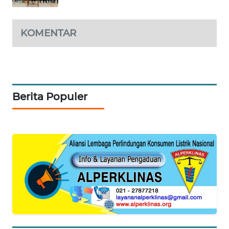
SIDIKALANG
NEWS
KOMENTAR
SIBARAGAS
NEWS
METRO
Berita Populer
SIANTAR
NEWS
METRO
MEDAN
NEWS
METRO
JAKARTA
NEWS