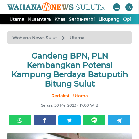
Utama
Nusantara
Khas
Serba-serbi
Likupang
Opini
WAHANA
Tutup
TV
Wahana News Sulut
Utama
UTAMA
Gandeng BPN, PLN
Kembangkan Potensi
NUSANTARA
Kampung Berdaya Batuputih
Bitung Sulut
KHAS
Redaksi - Utama
Selasa, 30 Mei 2023 - 17:00 WIB
SERBA-
SERBI
LIKUPANG