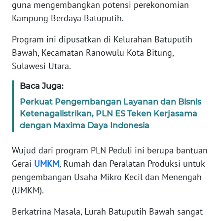
guna mengembangkan potensi perekonomian
SIBER
Kampung Berdaya Batuputih.
REDAKSI
Program ini dipusatkan di Kelurahan Batuputih
Bawah, Kecamatan Ranowulu Kota Bitung,
KARIR
Sulawesi Utara.
Baca Juga:
DISCLAIMER
Perkuat Pengembangan Layanan dan Bisnis
Wahana
Ketenagalistrikan, PLN ES Teken Kerjasama
News
dengan Maxima Daya Indonesia
Regional
Wujud dari program PLN Peduli ini berupa bantuan
WN
Gerai
UMKM
, Rumah dan Peralatan Produksi untuk
SUMUT
pengembangan Usaha Mikro Kecil dan Menengah
(UMKM).
WN
JAKARTA
Berkatrina Masala, Lurah Batuputih Bawah sangat