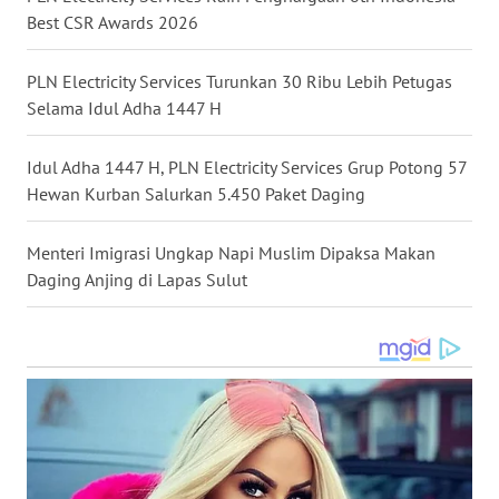
Best CSR Awards 2026
WN
KALTENG
PLN Electricity Services Turunkan 30 Ribu Lebih Petugas
Selama Idul Adha 1447 H
WN
KALTARA
Idul Adha 1447 H, PLN Electricity Services Grup Potong 57
WN
Hewan Kurban Salurkan 5.450 Paket Daging
KALSEL
Menteri Imigrasi Ungkap Napi Muslim Dipaksa Makan
WN
Daging Anjing di Lapas Sulut
KALTIM
WN
SULSEL
WN
GORONTALO