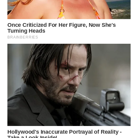
WN
LANGKAT
WN
TAPANULI
SELATAN
WN
TANJUNG
LESUNG
WN
KARO
WN
SIMALUNGUN