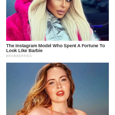
WN
SULUT
WN
MALUKU
WN
MALUT
WN
DAIRI
WN
DANAU
TOBA
WN
NIAS