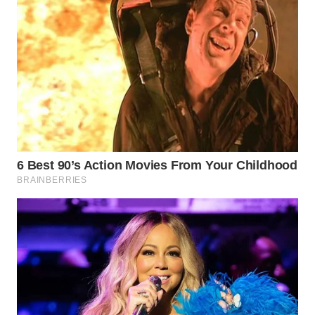
WN
BEKASI
WN
BOGOR
WN
DEPOK
WN
TAPANULI
UTARA
WN
SAMOSIR
WN