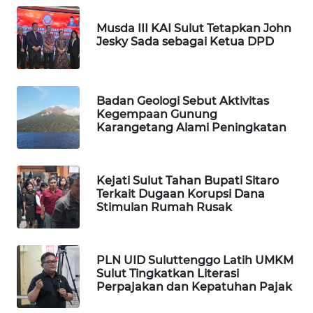
WALINKI
Musda III KAI Sulut Tetapkan John
ID
Jesky Sada sebagai Ketua DPD
MAWAKA
ID
Badan Geologi Sebut Aktivitas
Kegempaan Gunung
Karangetang Alami Peningkatan
MARTABAT
NET
Kejati Sulut Tahan Bupati Sitaro
PLN
Terkait Dugaan Korupsi Dana
WATCH
Stimulan Rumah Rusak
MKLI
PLN UID Suluttenggo Latih UMKM
LPKKI
Sulut Tingkatkan Literasi
Perpajakan dan Kepatuhan Pajak
LKKI