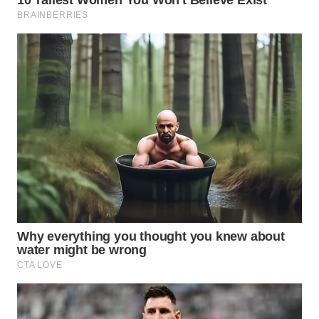
WN
CIREBON
WN
INDRAMAYU
WN
KUNINGAN
WN
MAJALENGKA
WN
SUBANG
WN
SUKABUMI