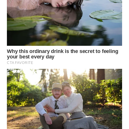
WAHANANEWS
NET
WAHANA
SPORT
WAHANA
UMKM
WAHANA
SELEB
WAHANA
PERSONA
WAHANA
OTOMOTIF