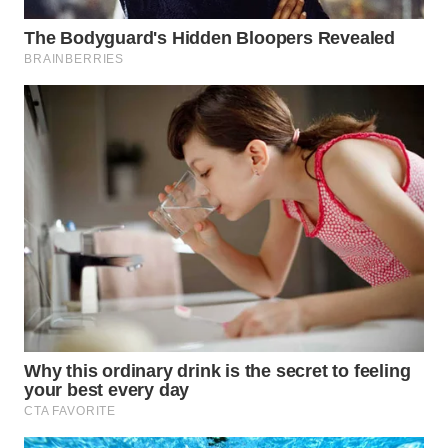
WN
BORNEO
Wahana
Media
Group
WAHANA
NEWS
WAHANA
TANI
WAHANA
ADVOKAT
WAHANA
INFRASTRUKTUR