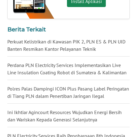
Install Aplikasi
WN
JATENG
Berita Terkait
WN
NUSANTARA
Perkuat Kelistrikan di Kawasan PIK 2, PLN ES & PLN UID
Banten Resmikan Kantor Pelayanan Teknik
WN
JOGJA
Perdana PLN Electricity Services Implementasikan Live
Line Insulation Coating Robot di Sumatera & Kalimantan
WN
JATIM
Polres Palas Dampingi ICON Plus Pasang Label Peringatan
di Tiang PLN dalam Penertiban Jaringan Ilegal
WN
BALI
Ini Ikhtiar Agincourt Resources Wujudkan Energi Bersih
dan Wariskan Kepada Generasi Selanjutnya
WN
KALBAR
PLN Electricity Services Raih Penghargaan 8th Indonesia