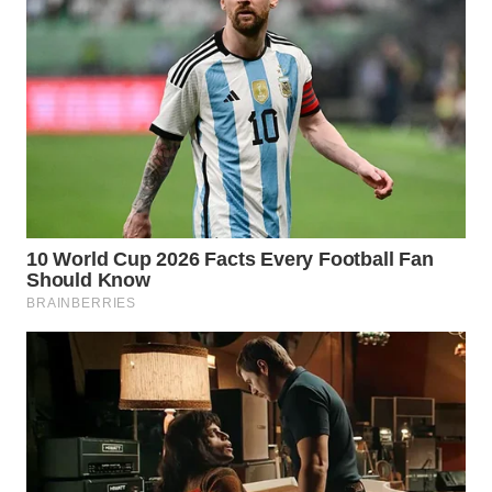
WN
PURWAKARTA
WN
PRIANGAN
TIMUR
WN
SEMARANG
WN
SOLO
WN
BOROBUDUR
WN
MADURA