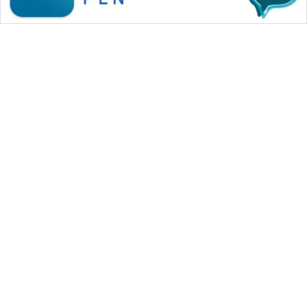
WAHANA MEDIA GROUP
|
|
|
WAHANA NEWS co
WAHANA TANI
WAHANA ADVOKAT
|
|
WAHANA INFRASTRUKTUR
WAHANA KONSUMEN
|
|
|
WAHANA LISTRIK
WAHANA TRAVEL
WAHANA TV
|
|
|
WAHANANEWS id
WAHANANEWS CO ID
WAHANANEWS NET
|
|
|
WAHANA SPORT ID
Wahana UMKM
Wahana Seleb
|
|
|
Wahana Persona
Wahana Otomotif
Wahana Health
|
Wahana Desa Wisata
Lapak Wahana