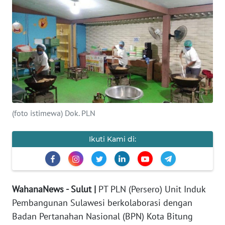
OPINI
Informasi
INDEKS
BERITA
KONTAK
KAMI
(foto istimewa) Dok. PLN
INFO
Ikuti Kami di:
IKLAN
TENTANG
KAMI
WahanaNews - Sulut |
PT PLN (Persero) Unit Induk
Pembangunan Sulawesi berkolaborasi dengan
PEDOMAN
Badan Pertanahan Nasional (BPN) Kota Bitung
MEDIA