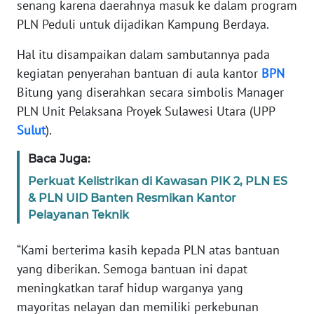
senang karena daerahnya masuk ke dalam program
WN
PLN Peduli untuk dijadikan Kampung Berdaya.
JABAR
Hal itu disampaikan dalam sambutannya pada
WN
kegiatan penyerahan bantuan di aula kantor
BPN
BANTEN
Bitung yang diserahkan secara simbolis Manager
PLN Unit Pelaksana Proyek Sulawesi Utara (UPP
WN
Sulut
).
NTT
Baca Juga:
WN
Perkuat Kelistrikan di Kawasan PIK 2, PLN ES
KEPRI
& PLN UID Banten Resmikan Kantor
Pelayanan Teknik
WN
PAPUA
“Kami berterima kasih kepada PLN atas bantuan
yang diberikan. Semoga bantuan ini dapat
WN
meningkatkan taraf hidup warganya yang
PAPUA
BARAT
mayoritas nelayan dan memiliki perkebunan