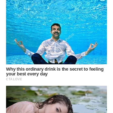
WAHANA
KONSUMEN
WAHANA
LISTRIK
WAHANA
TRAVEL
WAHANA
TV
WAHANANEWS
ID
WAHANANEWS
CO ID