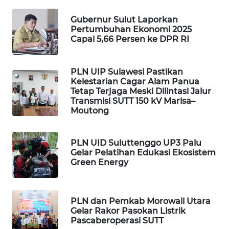
Gubernur Sulut Laporkan
KOPEKLIN
Pertumbuhan Ekonomi 2025
Capai 5,66 Persen ke DPR RI
PORTAL
KONSUMEN
PLN UIP Sulawesi Pastikan
Kelestarian Cagar Alam Panua
FORWAMKI
Tetap Terjaga Meski Dilintasi Jalur
Transmisi SUTT 150 kV Marisa–
Moutong
ALPERKLINAS
FORJASIDA
PLN UID Suluttenggo UP3 Palu
Gelar Pelatihan Edukasi Ekosistem
Green Energy
TAMBANG
NEWS
PLN dan Pemkab Morowali Utara
SITUNGIR
Gelar Rakor Pasokan Listrik
NEWS
Pascaberoperasi SUTT