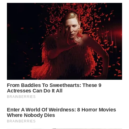
WN
LABUHANBATU
WN
TAPANULI
TENGAH
WN DELI
SERDANG
WN
TEBING
TINGGI
WN
PAKPAK
WN
KARAWANG