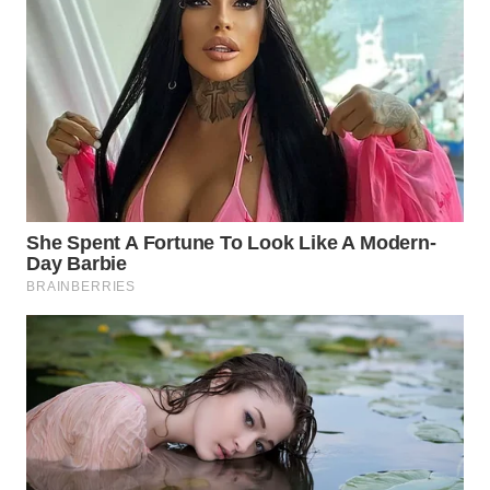
WN
SURABAYA
WN
NATUNA
WN
BINTAN
WN
MANDALIKA
WN
LIKUPANG
WN
LABUANBAJO