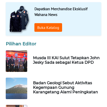
WAHANA
Dapatkan Merchandise Eksklusif
HEALTH
Wahana News
WAHANA
Buka Katalog
DESA
WISATA
Pilihan Editor
LAPAK
WAHANA
Musda III KAI Sulut Tetapkan John
Jesky Sada sebagai Ketua DPD
Wahana
Network
KONSUMEN
Badan Geologi Sebut Aktivitas
LISTRIK
Kegempaan Gunung
Karangetang Alami Peningkatan
MASYARAKAT
KELISTRIKAN