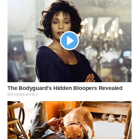
WN
BEKASI
WN
BOGOR
WN
DEPOK
WN
TAPANULI
UTARA
WN
SAMOSIR
WN