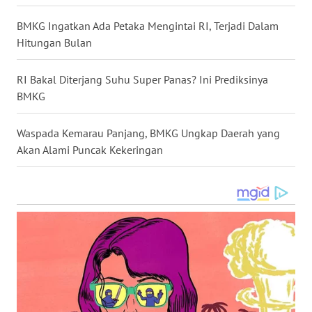
WN
BMKG Ingatkan Ada Petaka Mengintai RI, Terjadi Dalam
KALTENG
Hitungan Bulan
WN
RI Bakal Diterjang Suhu Super Panas? Ini Prediksinya
KALTARA
BMKG
WN
Waspada Kemarau Panjang, BMKG Ungkap Daerah yang
KALSEL
Akan Alami Puncak Kekeringan
WN
KALTIM
WN
SULSEL
WN
GORONTALO