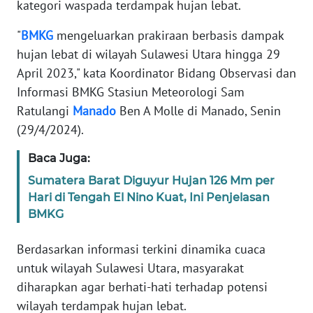
kategori waspada terdampak hujan lebat.
SIBER
"
BMKG
mengeluarkan prakiraan berbasis dampak
REDAKSI
hujan lebat di wilayah Sulawesi Utara hingga 29
April 2023," kata Koordinator Bidang Observasi dan
KARIR
Informasi BMKG Stasiun Meteorologi Sam
Ratulangi
Manado
Ben A Molle di Manado, Senin
DISCLAIMER
(29/4/2024).
Baca Juga:
Wahana
News
Sumatera Barat Diguyur Hujan 126 Mm per
Regional
Hari di Tengah El Nino Kuat, Ini Penjelasan
BMKG
WN
SUMUT
Berdasarkan informasi terkini dinamika cuaca
untuk wilayah Sulawesi Utara, masyarakat
WN
diharapkan agar berhati-hati terhadap potensi
JAKARTA
wilayah terdampak hujan lebat.