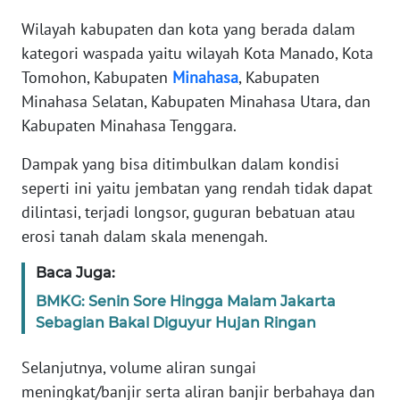
WN
Wilayah kabupaten dan kota yang berada dalam
JABAR
kategori waspada yaitu wilayah Kota Manado, Kota
Tomohon, Kabupaten
Minahasa
, Kabupaten
WN
Minahasa Selatan, Kabupaten Minahasa Utara, dan
BANTEN
Kabupaten Minahasa Tenggara.
WN
Dampak yang bisa ditimbulkan dalam kondisi
NTT
seperti ini yaitu jembatan yang rendah tidak dapat
dilintasi, terjadi longsor, guguran bebatuan atau
WN
erosi tanah dalam skala menengah.
KEPRI
Baca Juga:
WN
PAPUA
BMKG: Senin Sore Hingga Malam Jakarta
Sebagian Bakal Diguyur Hujan Ringan
WN
Selanjutnya, volume aliran sungai
PAPUA
BARAT
meningkat/banjir serta aliran banjir berbahaya dan