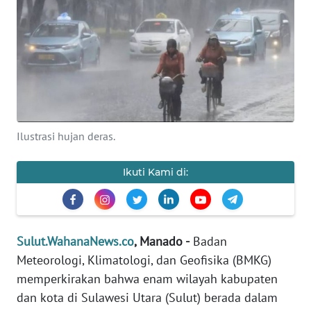
OPINI
Informasi
INDEKS
BERITA
Ilustrasi hujan deras.
KONTAK
KAMI
Ikuti Kami di:
INFO
IKLAN
Sulut.WahanaNews.co
, Manado -
Badan
TENTANG
KAMI
Meteorologi, Klimatologi, dan Geofisika (BMKG)
memperkirakan bahwa enam wilayah kabupaten
PEDOMAN
dan kota di Sulawesi Utara (Sulut) berada dalam
MEDIA