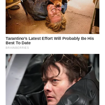
PADANG
LAWAS
WN
SUMEDANG
WN
CIANJUR
WN
KEPULAUAN
SERIBU
WN
TANGERANG
WN
BINJAI