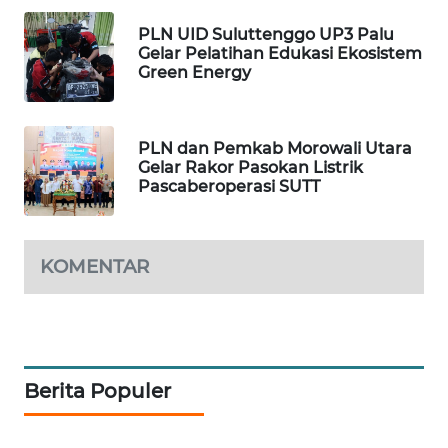
PLN UID Suluttenggo UP3 Palu
KOPEKLIN
Gelar Pelatihan Edukasi Ekosistem
Green Energy
PORTAL
KONSUMEN
PLN dan Pemkab Morowali Utara
Gelar Rakor Pasokan Listrik
FORWAMKI
Pascaberoperasi SUTT
ALPERKLINAS
KOMENTAR
FORJASIDA
TAMBANG
NEWS
Berita Populer
SITUNGIR
NEWS