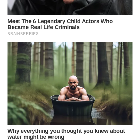
WN
CIREBON
WN
INDRAMAYU
WN
KUNINGAN
WN
MAJALENGKA
WN
SUBANG
WN
SUKABUMI