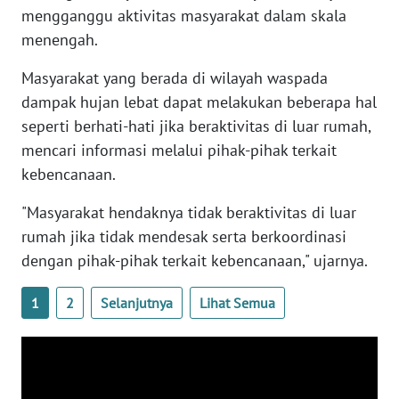
mengganggu aktivitas masyarakat dalam skala
WN
menengah.
RIAU
Masyarakat yang berada di wilayah waspada
WN
dampak hujan lebat dapat melakukan beberapa hal
SERAMBI
seperti berhati-hati jika beraktivitas di luar rumah,
mencari informasi melalui pihak-pihak terkait
WN
kebencanaan.
JAMBI
"Masyarakat hendaknya tidak beraktivitas di luar
WN
rumah jika tidak mendesak serta berkoordinasi
SULTRA
dengan pihak-pihak terkait kebencanaan," ujarnya.
WN
1
2
Selanjutnya
Lihat Semua
NTB
WN
SULTENG