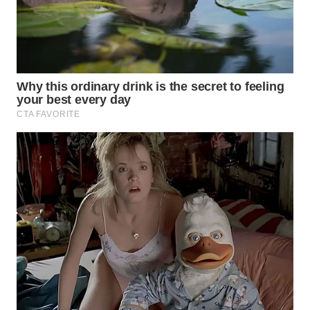
WN
BORNEO
Wahana
Media
Group
WAHANA
NEWS
WAHANA
TANI
WAHANA
ADVOKAT
WAHANA
INFRASTRUKTUR