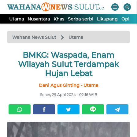
Utama
Nusantara
Khas
Serba-serbi
Likupang
Opini
WAHANA
Tutup
TV
Wahana News Sulut
Utama
UTAMA
BMKG: Waspada, Enam
Wilayah Sulut Terdampak
NUSANTARA
Hujan Lebat
Dani Agus Ginting - Utama
KHAS
Senin, 29 April 2024 - 02:16 WIB
SERBA-
SERBI
LIKUPANG