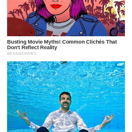
WN
SULUT
WN
MALUKU
WN
MALUT
WN
DAIRI
WN
DANAU
TOBA
WN
NIAS