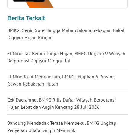
WN
JATENG
Berita Terkait
BMKG: Senin Sore Hingga Malam Jakarta Sebagian Bakal
WN
NUSANTARA
Diguyur Hujan Ringan
WN
El Nino Tak Berarti Tanpa Hujan, BMKG Ungkap 9 Wilayah
JOGJA
Berpotensi Diguyur Minggu Ini
WN
El Nino Kuat Mengancam, BMKG Tetapkan 6 Provinsi
JATIM
Rawan Kebakaran Hutan
WN
Cek Daerahmu, BMKG Rilis Daftar Wilayah Berpotensi
BALI
Hujan Lebat dan Angin Kencang 28 Juli 2026
WN
Bandung Mendadak Terasa Membeku, BMKG Ungkap
KALBAR
Penyebab Udara Dingin Menusuk