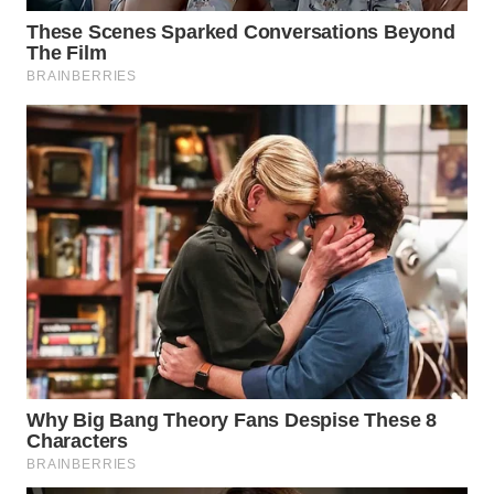
WAHANA
KONSUMEN
WAHANA
LISTRIK
WAHANA
TRAVEL
WAHANA
TV
WAHANANEWS
ID
WAHANANEWS
CO ID