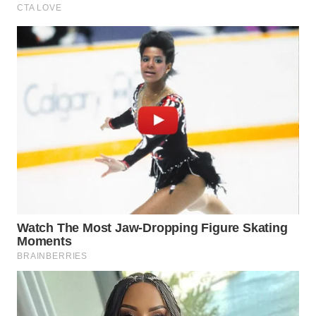
WN
PURWAKARTA
WN
PRIANGAN
TIMUR
WN
SEMARANG
WN
SOLO
WN
BOROBUDUR
WN
MADURA