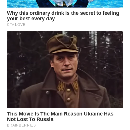
WN
LANGKAT
WN
TAPANULI
SELATAN
WN
TANJUNG
LESUNG
WN
KARO
WN
SIMALUNGUN