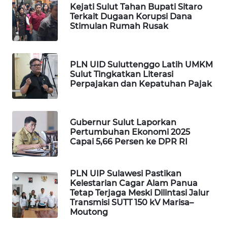
Kejati Sulut Tahan Bupati Sitaro
Terkait Dugaan Korupsi Dana
WALINKI
Stimulan Rumah Rusak
ID
MAWAKA
PLN UID Suluttenggo Latih UMKM
ID
Sulut Tingkatkan Literasi
Perpajakan dan Kepatuhan Pajak
MARTABAT
NET
Gubernur Sulut Laporkan
PLN
Pertumbuhan Ekonomi 2025
Capai 5,66 Persen ke DPR RI
WATCH
MKLI
PLN UIP Sulawesi Pastikan
Kelestarian Cagar Alam Panua
Tetap Terjaga Meski Dilintasi Jalur
LPKKI
Transmisi SUTT 150 kV Marisa–
Moutong
LKKI