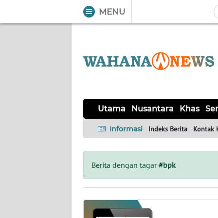
MENU
WAHANA
Tutup
TV
UTAMA
NUSANTARA
Utama
Nusantara
Khas
Ser
KHAS
Informasi
Indeks Berita
Kontak 
SERBA-
SERBI
Berita dengan tagar
#bpk
LIKUPANG