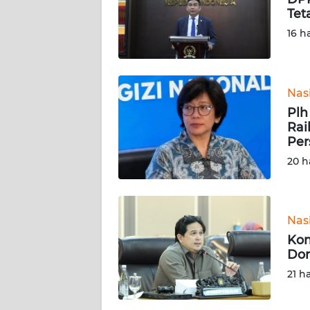
Tet
REDAKSI
16 h
KARIR
Nas
DISCLAIMER
Plh
Rai
Wahana
Per
News
20 h
Regional
WN
SUMUT
Nas
Kom
WN
Dor
JAKARTA
21 h
WN