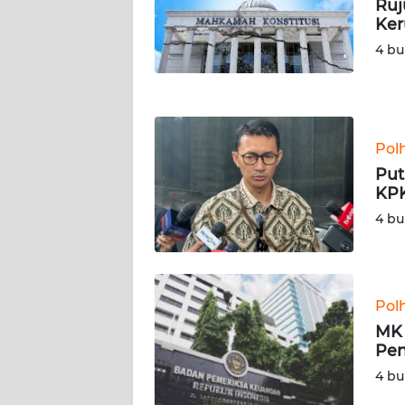
Ruj
JATENG
Ker
4 bu
WN
NUSANTARA
WN
Pol
JOGJA
Put
KPK
WN
JATIM
4 bu
WN
BALI
Pol
MK 
WN
Pen
KALBAR
4 bu
WN