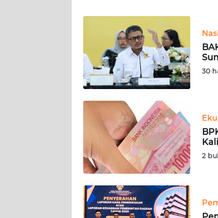
JABAR
WN
Nas
BANTEN
BAK
Sum
WN
30 h
NTT
WN
KEPRI
Eku
BPK
WN
Kal
PAPUA
2 bu
WN
PAPUA
BARAT
Pem
Pem