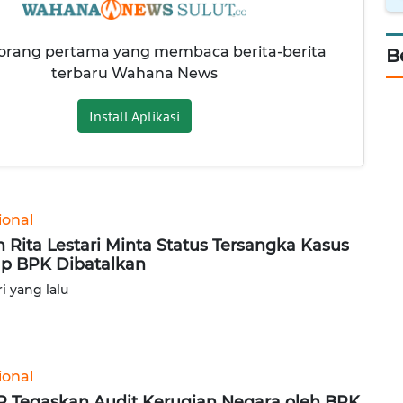
 orang pertama yang membaca berita-berita
B
terbaru Wahana News
Install Aplikasi
ional
in Rita Lestari Minta Status Tersangka Kasus
p BPK Dibatalkan
ri yang lalu
ional
 Tegaskan Audit Kerugian Negara oleh BPK