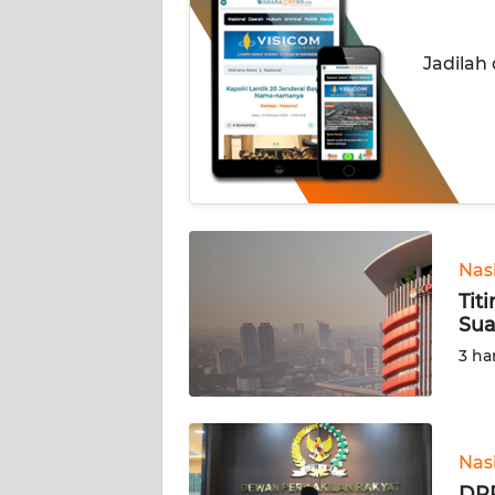
OPINI
Informasi
Jadilah
INDEKS
BERITA
KONTAK
KAMI
Nas
INFO
IKLAN
Tit
Sua
TENTANG
3 ha
KAMI
PEDOMAN
MEDIA
Nas
SIBER
DPR