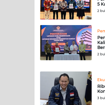
WN
5 K
RIAU
2 bu
WN
SERAMBI
Pem
WN
Pem
JAMBI
Kal
Be
WN
2 bu
SULTRA
WN
NTB
Eku
Rib
WN
Kon
SULTENG
3 bu