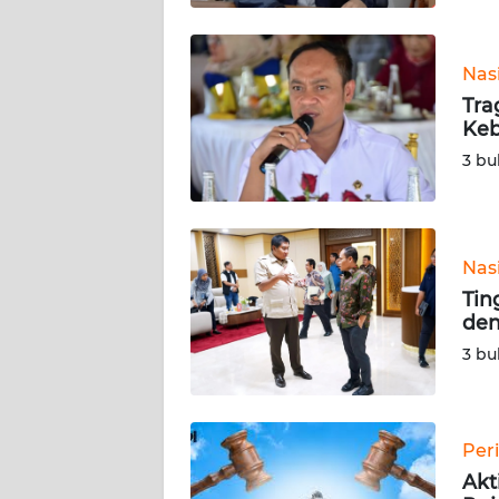
WN
SULBAR
Nas
WN
Tra
BABEL
Keb
3 bu
WN
SUMBAR
WN
Nas
SUMSEL
Tin
den
WN
3 bu
BENGKULU
WN
LAMPUNG
Per
Akt
WN